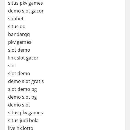
situs pkv games
demo slot gacor
sbobet
situs qq
bandarqq
pkv games
slot demo
link slot gacor
slot
slot demo
demo slot gratis
slot demo pg
demo slot pg
demo slot
situs pkv games
situs judi bola
live hk lotto