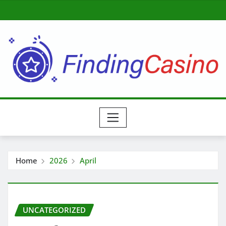
Skip
to
content
Home
2026
April
UNCATEGORIZED