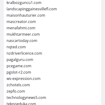
kralbozguncu1.com
landscapinggainesvillefl.com
maisonhauturier.com
mascreator.com
menafahmi.com
mukhtarmeer.com
nascartoday.com
nqted.com
nzdriverlicence.com
pagalguru.com
pcegame.com
pgslot-r2.com
ws-expression.com
zchotels.com
zepfo.com
technologynews5.com
teknoeduka.com