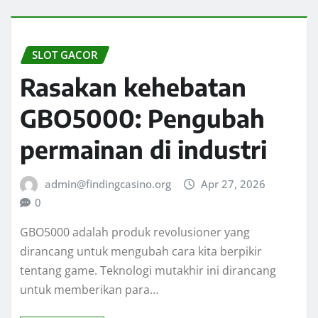
SLOT GACOR
Rasakan kehebatan
GBO5000: Pengubah
permainan di industri
admin@findingcasino.org
Apr 27, 2026
0
GBO5000 adalah produk revolusioner yang
dirancang untuk mengubah cara kita berpikir
tentang game. Teknologi mutakhir ini dirancang
untuk memberikan para…