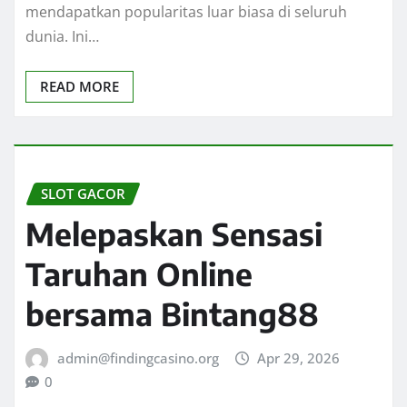
mendapatkan popularitas luar biasa di seluruh
dunia. Ini…
READ MORE
SLOT GACOR
Melepaskan Sensasi
Taruhan Online
bersama Bintang88
admin@findingcasino.org
Apr 29, 2026
0