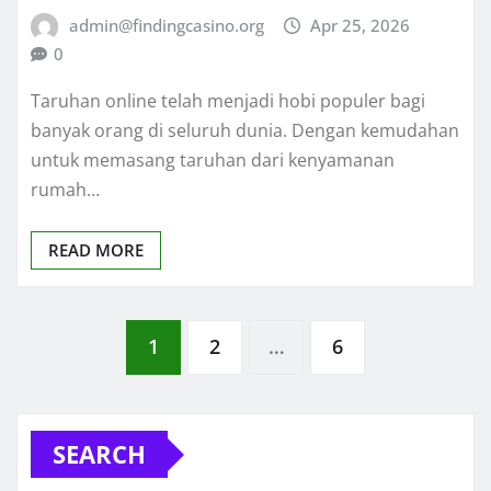
admin@findingcasino.org
Apr 25, 2026
0
Taruhan online telah menjadi hobi populer bagi
banyak orang di seluruh dunia. Dengan kemudahan
untuk memasang taruhan dari kenyamanan
rumah…
READ MORE
Posts
1
2
…
6
navigation
SEARCH