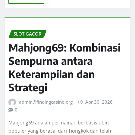
SLOT GACOR
Mahjong69: Kombinasi
Sempurna antara
Keterampilan dan
Strategi
admin@findingcasino.org
Apr 30, 2026
0
Mahjong69 adalah permainan berbasis ubin
populer yang berasal dari Tiongkok dan telah