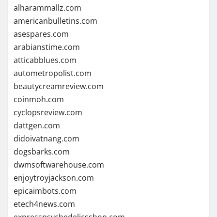
alharammallz.com
americanbulletins.com
asespares.com
arabianstime.com
atticabblues.com
autometropolist.com
beautycreamreview.com
coinmoh.com
cyclopsreview.com
dattgen.com
didoivatnang.com
dogsbarks.com
dwmsoftwarehouse.com
enjoytroyjackson.com
epicaimbots.com
etech4news.com