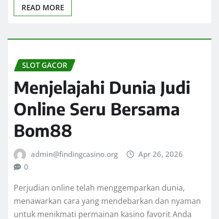
READ MORE
SLOT GACOR
Menjelajahi Dunia Judi
Online Seru Bersama
Bom88
admin@findingcasino.org
Apr 26, 2026
0
Perjudian online telah menggemparkan dunia,
menawarkan cara yang mendebarkan dan nyaman
untuk menikmati permainan kasino favorit Anda