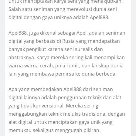
untuk menciptakan karya seni yang menakjubkan.
Salah satu seniman yang merevolusi dunia seni
digital dengan gaya uniknya adalah Apel888.
Apel888, juga dikenal sebagai Apel, adalah seniman
digital yang berbasis di Rusia yang mendapatkan
banyak pengikut karena seni surealis dan
abstraknya. Karya mereka sering kali menampilkan
warna-warna cerah, pola rumit, dan lanskap dunia
lain yang membawa pemirsa ke dunia berbeda.
Apa yang membedakan Apel888 dari seniman
digital lainnya adalah penggunaan teknik dan alat
yang tidak konvensional. Mereka sering
menggabungkan teknik melukis tradisional dengan
alat digital untuk menciptakan gaya unik yang
memukau sekaligus menggugah pikiran.