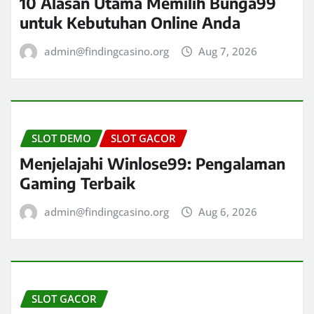
10 Alasan Utama Memilih Bunga99
untuk Kebutuhan Online Anda
admin@findingcasino.org
Aug 7, 2026
SLOT DEMO
SLOT GACOR
Menjelajahi Winlose99: Pengalaman
Gaming Terbaik
admin@findingcasino.org
Aug 6, 2026
SLOT GACOR