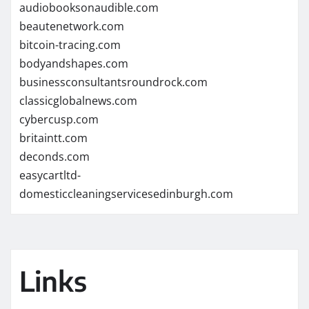
audiobooksonaudible.com
beautenetwork.com
bitcoin-tracing.com
bodyandshapes.com
businessconsultantsroundrock.com
classicglobalnews.com
cybercusp.com
britaintt.com
deconds.com
easycartltd-
domesticcleaningservicesedinburgh.com
Links