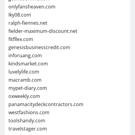
onlyfansheaven.com
lky08.com
ralph-fiennes.net
fielder-maximum-discount.net
fitfllex.com
genesisbusinesscredit.com
inforuang.com
kindsmarket.com
luvelylife.com
macramb.com
mypet-diary.com
oxweekly.com
panamacitydeckcontractors.com
westfashions.com
toolshandy.com
travelstager.com