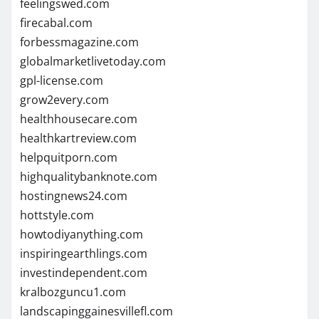
feelingswed.com
firecabal.com
forbessmagazine.com
globalmarketlivetoday.com
gpl-license.com
grow2every.com
healthhousecare.com
healthkartreview.com
helpquitporn.com
highqualitybanknote.com
hostingnews24.com
hottstyle.com
howtodiyanything.com
inspiringearthlings.com
investindependent.com
kralbozguncu1.com
landscapinggainesvillefl.com