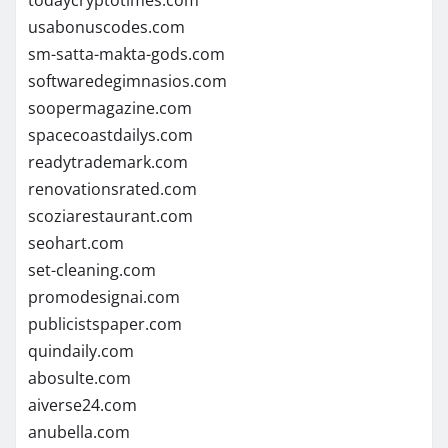
todaycryptotimes.com
usabonuscodes.com
sm-satta-makta-gods.com
softwaredegimnasios.com
soopermagazine.com
spacecoastdailys.com
readytrademark.com
renovationsrated.com
scoziarestaurant.com
seohart.com
set-cleaning.com
promodesignai.com
publicistspaper.com
quindaily.com
abosulte.com
aiverse24.com
anubella.com