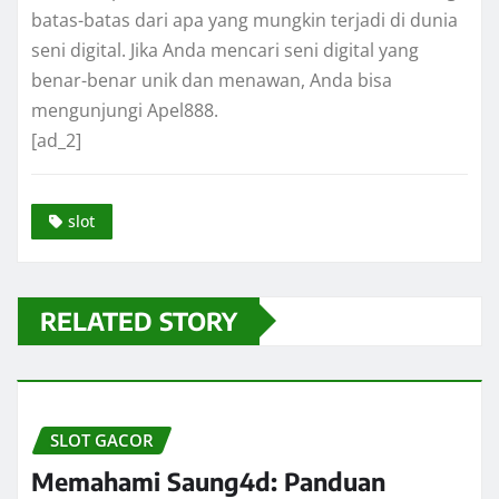
batas-batas dari apa yang mungkin terjadi di dunia
seni digital. Jika Anda mencari seni digital yang
benar-benar unik dan menawan, Anda bisa
mengunjungi Apel888.
[ad_2]
slot
RELATED STORY
SLOT GACOR
Memahami Saung4d: Panduan