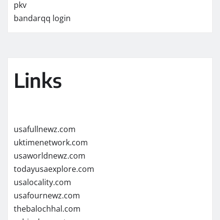
pkv
bandarqq login
Links
usafullnewz.com
uktimenetwork.com
usaworldnewz.com
todayusaexplore.com
usalocality.com
usafournewz.com
thebalochhal.com