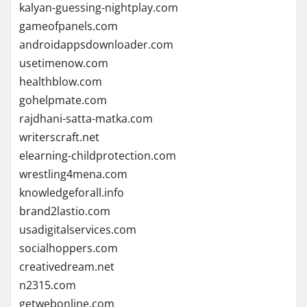
kalyan-guessing-nightplay.com
gameofpanels.com
androidappsdownloader.com
usetimenow.com
healthblow.com
gohelpmate.com
rajdhani-satta-matka.com
writerscraft.net
elearning-childprotection.com
wrestling4mena.com
knowledgeforall.info
brand2lastio.com
usadigitalservices.com
socialhoppers.com
creativedream.net
n2315.com
getwebonline.com