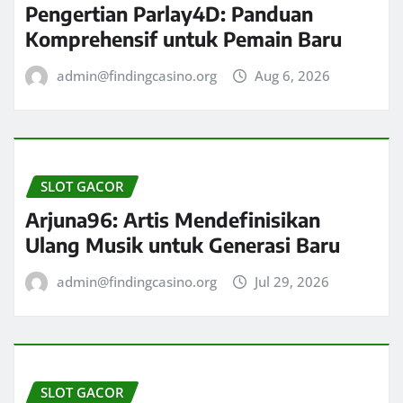
Pengertian Parlay4D: Panduan
Komprehensif untuk Pemain Baru
admin@findingcasino.org
Aug 6, 2026
SLOT GACOR
Arjuna96: Artis Mendefinisikan
Ulang Musik untuk Generasi Baru
admin@findingcasino.org
Jul 29, 2026
SLOT GACOR