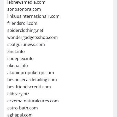
lebnewsmedia.com
sonosonora.com
linkuusinternasional1.com
friendsroll.com
spiderclothing.net
wondergadgetsshop.com
seatgurunews.com
3net.info
codeplex.info
okena.info
akunidpropokerqq.com
bespokecardetailing.com
bestfriendscredit.com
elibrary.biz
eczema-naturalcures.com
astro-bath.com
aghapal.com