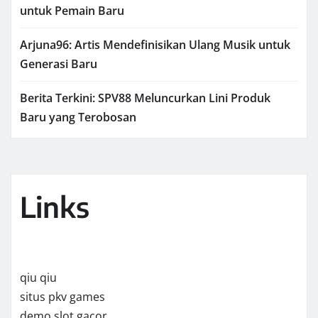
untuk Pemain Baru
Arjuna96: Artis Mendefinisikan Ulang Musik untuk
Generasi Baru
Berita Terkini: SPV88 Meluncurkan Lini Produk
Baru yang Terobosan
Links
qiu qiu
situs pkv games
demo slot gacor