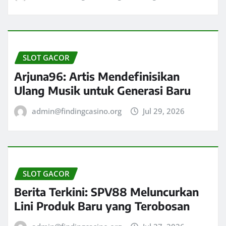
SLOT GACOR
Arjuna96: Artis Mendefinisikan
Ulang Musik untuk Generasi Baru
admin@findingcasino.org
Jul 29, 2026
SLOT GACOR
Berita Terkini: SPV88 Meluncurkan
Lini Produk Baru yang Terobosan