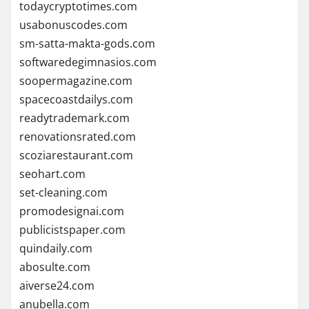
todaycryptotimes.com
usabonuscodes.com
sm-satta-makta-gods.com
softwaredegimnasios.com
soopermagazine.com
spacecoastdailys.com
readytrademark.com
renovationsrated.com
scoziarestaurant.com
seohart.com
set-cleaning.com
promodesignai.com
publicistspaper.com
quindaily.com
abosulte.com
aiverse24.com
anubella.com