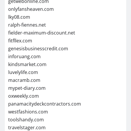
getwebonline.com
onlyfansheaven.com
lky08.com
ralph-fiennes.net
fielder-maximum-discount.net
fitfllex.com
genesisbusinesscredit.com
inforuang.com
kindsmarket.com
luvelylife.com
macramb.com
mypet-diary.com
oxweekly.com
panamacitydeckcontractors.com
westfashions.com
toolshandy.com
travelstager.com