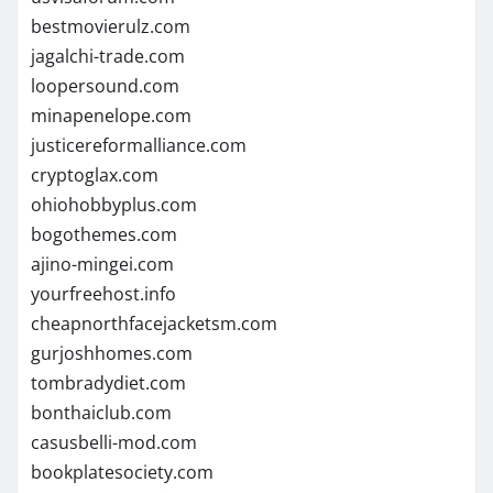
bestmovierulz.com
jagalchi-trade.com
loopersound.com
minapenelope.com
justicereformalliance.com
cryptoglax.com
ohiohobbyplus.com
bogothemes.com
ajino-mingei.com
yourfreehost.info
cheapnorthfacejacketsm.com
gurjoshhomes.com
tombradydiet.com
bonthaiclub.com
casusbelli-mod.com
bookplatesociety.com