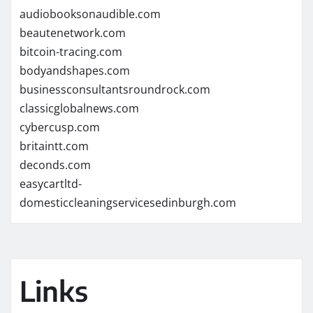
audiobooksonaudible.com
beautenetwork.com
bitcoin-tracing.com
bodyandshapes.com
businessconsultantsroundrock.com
classicglobalnews.com
cybercusp.com
britaintt.com
deconds.com
easycartltd-
domesticcleaningservicesedinburgh.com
Links