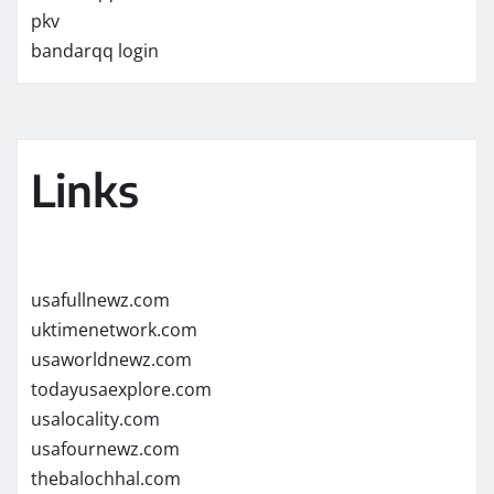
pkv
bandarqq login
Links
usafullnewz.com
uktimenetwork.com
usaworldnewz.com
todayusaexplore.com
usalocality.com
usafournewz.com
thebalochhal.com