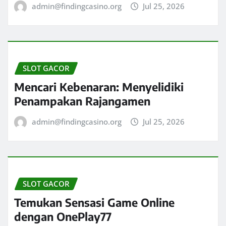
admin@findingcasino.org
Jul 25, 2026
SLOT GACOR
Mencari Kebenaran: Menyelidiki
Penampakan Rajangamen
admin@findingcasino.org
Jul 25, 2026
SLOT GACOR
Temukan Sensasi Game Online
dengan OnePlay77