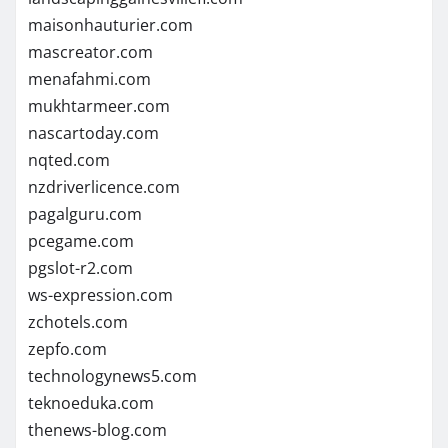
maisonhauturier.com
mascreator.com
menafahmi.com
mukhtarmeer.com
nascartoday.com
nqted.com
nzdriverlicence.com
pagalguru.com
pcegame.com
pgslot-r2.com
ws-expression.com
zchotels.com
zepfo.com
technologynews5.com
teknoeduka.com
thenews-blog.com