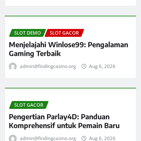
SLOT DEMO
SLOT GACOR
Menjelajahi Winlose99: Pengalaman
Gaming Terbaik
admin@findingcasino.org
Aug 6, 2026
SLOT GACOR
Pengertian Parlay4D: Panduan
Komprehensif untuk Pemain Baru
admin@findingcasino.org
Aug 6, 2026