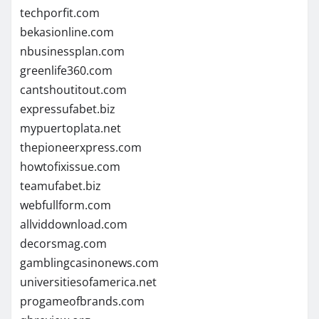
techporfit.com
bekasionline.com
nbusinessplan.com
greenlife360.com
cantshoutitout.com
expressufabet.biz
mypuertoplata.net
thepioneerxpress.com
howtofixissue.com
teamufabet.biz
webfullform.com
allviddownload.com
decorsmag.com
gamblingcasinonews.com
universitiesofamerica.net
progameofbrands.com