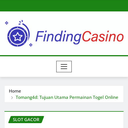
Skip
to
content
Home
Tomang4d: Tujuan Utama Permainan Togel Online
SLOT GACOR