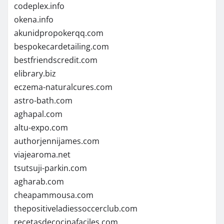
codeplex.info
okena.info
akunidpropokerqq.com
bespokecardetailing.com
bestfriendscredit.com
elibrary.biz
eczema-naturalcures.com
astro-bath.com
aghapal.com
altu-expo.com
authorjennijames.com
viajearoma.net
tsutsuji-parkin.com
agharab.com
cheapammousa.com
thepositiveladiessoccerclub.com
recetasdecocinafaciles.com