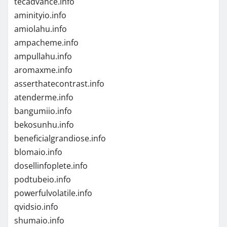
tecadvance.info
aminityio.info
amiolahu.info
ampacheme.info
ampullahu.info
aromaxme.info
asserthatecontrast.info
atenderme.info
bangumiio.info
bekosunhu.info
beneficialgrandiose.info
blomaio.info
dosellinfoplete.info
podtubeio.info
powerfulvolatile.info
qvidsio.info
shumaio.info