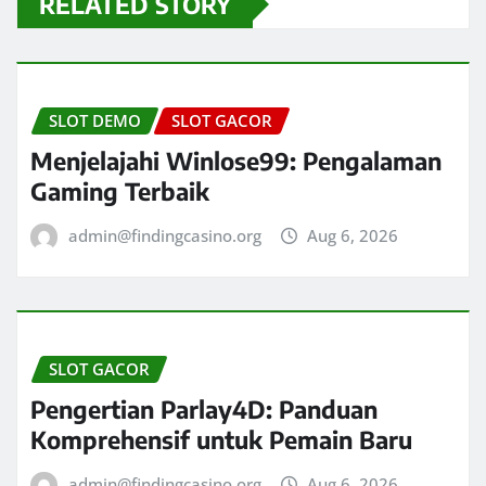
RELATED STORY
SLOT DEMO
SLOT GACOR
Menjelajahi Winlose99: Pengalaman
Gaming Terbaik
admin@findingcasino.org
Aug 6, 2026
SLOT GACOR
Pengertian Parlay4D: Panduan
Komprehensif untuk Pemain Baru
admin@findingcasino.org
Aug 6, 2026