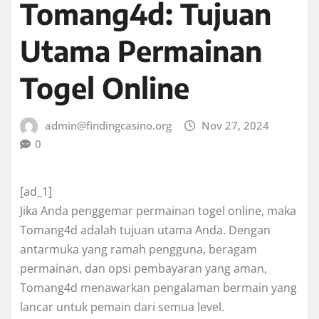
Tomang4d: Tujuan
Utama Permainan
Togel Online
admin@findingcasino.org
Nov 27, 2024
0
[ad_1]
Jika Anda penggemar permainan togel online, maka
Tomang4d adalah tujuan utama Anda. Dengan
antarmuka yang ramah pengguna, beragam
permainan, dan opsi pembayaran yang aman,
Tomang4d menawarkan pengalaman bermain yang
lancar untuk pemain dari semua level.