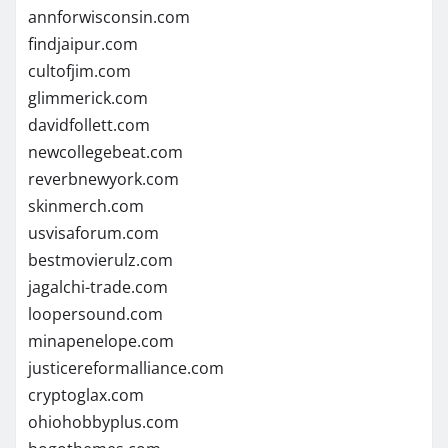
annforwisconsin.com
findjaipur.com
cultofjim.com
glimmerick.com
davidfollett.com
newcollegebeat.com
reverbnewyork.com
skinmerch.com
usvisaforum.com
bestmovierulz.com
jagalchi-trade.com
loopersound.com
minapenelope.com
justicereformalliance.com
cryptoglax.com
ohiohobbyplus.com