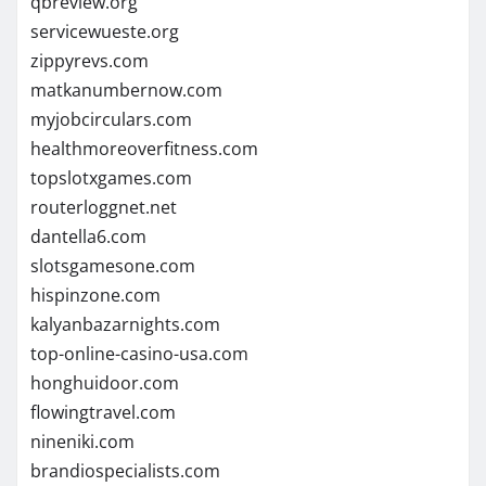
qbreview.org
servicewueste.org
zippyrevs.com
matkanumbernow.com
myjobcirculars.com
healthmoreoverfitness.com
topslotxgames.com
routerloggnet.net
dantella6.com
slotsgamesone.com
hispinzone.com
kalyanbazarnights.com
top-online-casino-usa.com
honghuidoor.com
flowingtravel.com
nineniki.com
brandiospecialists.com