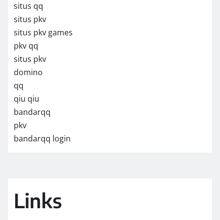
situs qq
situs pkv
situs pkv games
pkv qq
situs pkv
domino
qq
qiu qiu
bandarqq
pkv
bandarqq login
Links