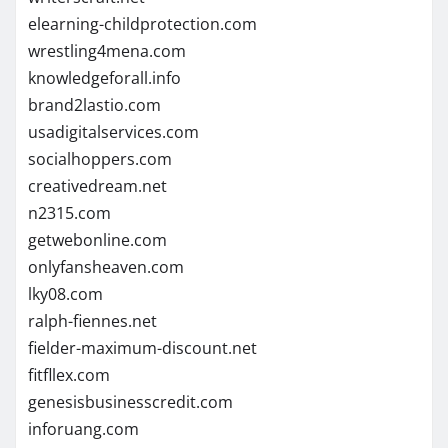
elearning-childprotection.com
wrestling4mena.com
knowledgeforall.info
brand2lastio.com
usadigitalservices.com
socialhoppers.com
creativedream.net
n2315.com
getwebonline.com
onlyfansheaven.com
lky08.com
ralph-fiennes.net
fielder-maximum-discount.net
fitfllex.com
genesisbusinesscredit.com
inforuang.com