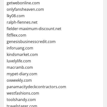
getwebonline.com
onlyfansheaven.com
lky08.com
ralph-fiennes.net
fielder-maximum-discount.net
fitfllex.com
genesisbusinesscredit.com
inforuang.com
kindsmarket.com
luvelylife.com
macramb.com
mypet-diary.com
oxweekly.com
panamacitydeckcontractors.com
westfashions.com
toolshandy.com
travelstager.com