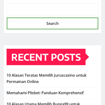
Search
RECENT POSTS
10 Alasan Teratas Memilih Juruscasino untuk
Permainan Online
Memahami Plisbet: Panduan Komprehensif
10 Alasan Utama Memilih Bunga99 untuk