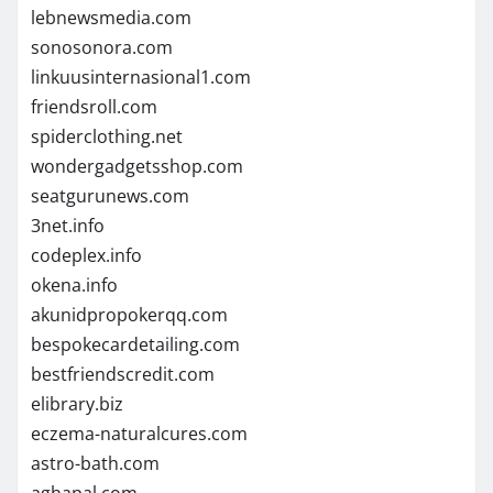
lebnewsmedia.com
sonosonora.com
linkuusinternasional1.com
friendsroll.com
spiderclothing.net
wondergadgetsshop.com
seatgurunews.com
3net.info
codeplex.info
okena.info
akunidpropokerqq.com
bespokecardetailing.com
bestfriendscredit.com
elibrary.biz
eczema-naturalcures.com
astro-bath.com