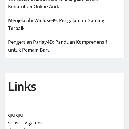
Kebutuhan Online Anda
Menjelajahi Winlose99: Pengalaman Gaming
Terbaik
Pengertian Parlay4D: Panduan Komprehensif
untuk Pemain Baru
Links
qiu qiu
situs pkv games