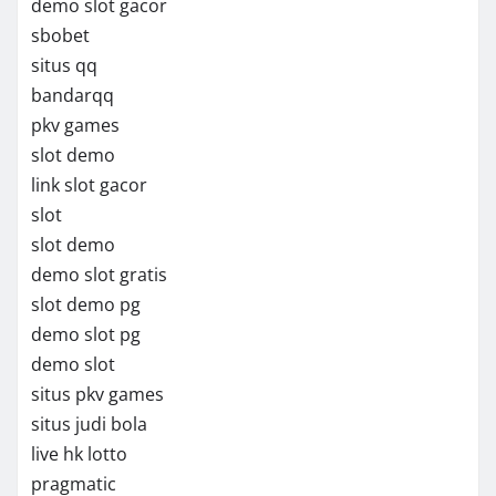
demo slot gacor
sbobet
situs qq
bandarqq
pkv games
slot demo
link slot gacor
slot
slot demo
demo slot gratis
slot demo pg
demo slot pg
demo slot
situs pkv games
situs judi bola
live hk lotto
pragmatic