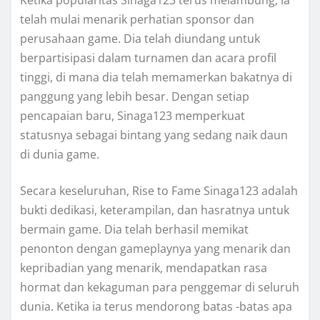
Ketika popularitas Sinaga123 terus melambung, ia
telah mulai menarik perhatian sponsor dan
perusahaan game. Dia telah diundang untuk
berpartisipasi dalam turnamen dan acara profil
tinggi, di mana dia telah memamerkan bakatnya di
panggung yang lebih besar. Dengan setiap
pencapaian baru, Sinaga123 memperkuat
statusnya sebagai bintang yang sedang naik daun
di dunia game.
Secara keseluruhan, Rise to Fame Sinaga123 adalah
bukti dedikasi, keterampilan, dan hasratnya untuk
bermain game. Dia telah berhasil memikat
penonton dengan gameplaynya yang menarik dan
kepribadian yang menarik, mendapatkan rasa
hormat dan kekaguman para penggemar di seluruh
dunia. Ketika ia terus mendorong batas -batas apa