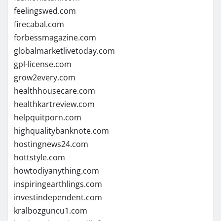
feelingswed.com
firecabal.com
forbessmagazine.com
globalmarketlivetoday.com
gpl-license.com
grow2every.com
healthhousecare.com
healthkartreview.com
helpquitporn.com
highqualitybanknote.com
hostingnews24.com
hottstyle.com
howtodiyanything.com
inspiringearthlings.com
investindependent.com
kralbozguncu1.com