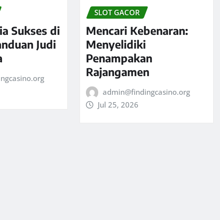
SLOT GACOR
a Sukses di
Mencari Kebenaran:
nduan Judi
Menyelidiki
a
Penampakan
Rajangamen
ngcasino.org
admin@findingcasino.org
Jul 25, 2026