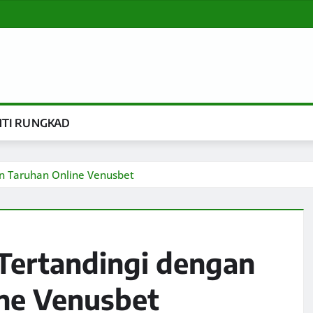
NTI RUNGKAD
n Taruhan Online Venusbet
Tertandingi dengan
ne Venusbet