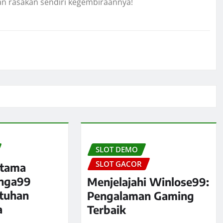
an rasakan sendiri kegembiraannya!
SLOT DEMO
SLOT GACOR
Utama
unga99
Menjelajahi Winlose99:
tuhan
Pengalaman Gaming
a
Terbaik