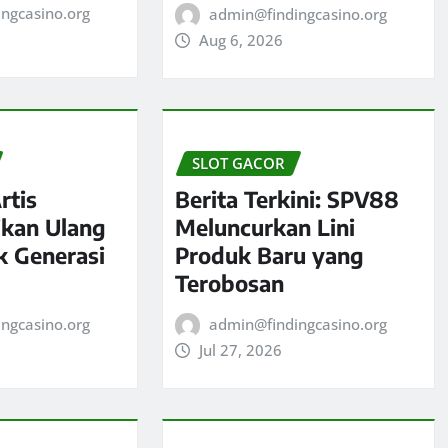
ngcasino.org
admin@findingcasino.org
Aug 6, 2026
SLOT GACOR
rtis
Berita Terkini: SPV88
ikan Ulang
Meluncurkan Lini
k Generasi
Produk Baru yang
Terobosan
ngcasino.org
admin@findingcasino.org
Jul 27, 2026