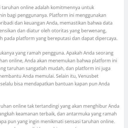
i taruhan online adalah komitmennya untuk
min bagi penggunanya. Platform ini menggunakan
i pribadi dan keuangan Anda, memastikan bahwa data
sensikan dan diatur oleh otoritas yang berwenang,
 pada platform yang bereputasi dan dapat dipercaya.
rmukanya yang ramah pengguna. Apakah Anda seorang
han online, Anda akan menemukan bahwa platform ini
ng taruhan sangatlah mudah, dan platform ini juga
embantu Anda memulai. Selain itu, Venusbet
selalu bisa mendapatkan bantuan kapan pun Anda
han online tak tertandingi yang akan menghibur Anda
langkah keamanan terbaik, dan antarmuka yang ramah
pa pun yang ingin menikmati sensasi taruhan online.