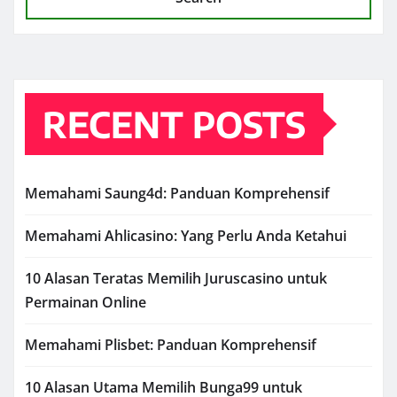
RECENT POSTS
Memahami Saung4d: Panduan Komprehensif
Memahami Ahlicasino: Yang Perlu Anda Ketahui
10 Alasan Teratas Memilih Juruscasino untuk
Permainan Online
Memahami Plisbet: Panduan Komprehensif
10 Alasan Utama Memilih Bunga99 untuk