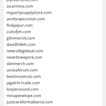
aicarmina.com
mypartysupplystore.com
annforwisconsin.com
findjaipur.com
cultofjim.com
glimmerick.com
davidfollett.com
newcollegebeat.com
reverbnewyork.com
skinmerch.com
usvisaforum.com
bestmovierulz.com
jagalchi-trade.com
loopersound.com
minapenelope.com
justicereformalliance.com