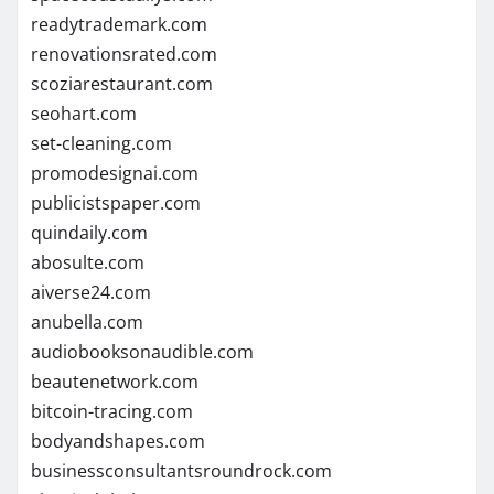
readytrademark.com
renovationsrated.com
scoziarestaurant.com
seohart.com
set-cleaning.com
promodesignai.com
publicistspaper.com
quindaily.com
abosulte.com
aiverse24.com
anubella.com
audiobooksonaudible.com
beautenetwork.com
bitcoin-tracing.com
bodyandshapes.com
businessconsultantsroundrock.com