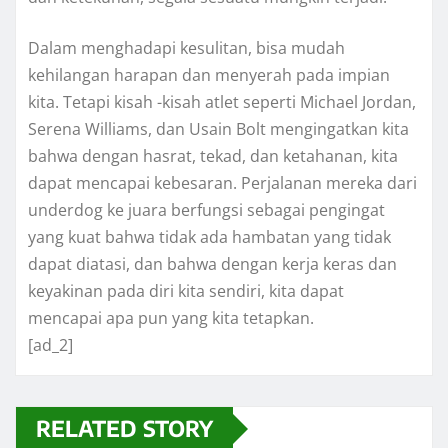
Dalam menghadapi kesulitan, bisa mudah
kehilangan harapan dan menyerah pada impian
kita. Tetapi kisah -kisah atlet seperti Michael Jordan,
Serena Williams, dan Usain Bolt mengingatkan kita
bahwa dengan hasrat, tekad, dan ketahanan, kita
dapat mencapai kebesaran. Perjalanan mereka dari
underdog ke juara berfungsi sebagai pengingat
yang kuat bahwa tidak ada hambatan yang tidak
dapat diatasi, dan bahwa dengan kerja keras dan
keyakinan pada diri kita sendiri, kita dapat
mencapai apa pun yang kita tetapkan.
[ad_2]
RELATED STORY