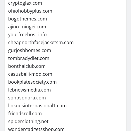
cryptoglax.com
ohiohobbyplus.com
bogothemes.com
ajino-mingei.com
yourfreehost.info
cheapnorthfacejacketsm.com
gurjoshhomes.com
tombradydiet.com
bonthaiclub.com
casusbelli-mod.com
bookplatesociety.com
lebnewsmedia.com
sonosonora.com
linkuusinternasional1.com
friendsroll.com
spiderclothing.net
wondergadgetsshop.com