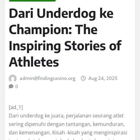
Dari Underdog ke
Champion: The
Inspiring Stories of
Athletes
admin@findingcasino.org
Aug 24, 2025
0
[ad_1]
Dari underdog ke juara, perjalanan seorang atlet
sering dipenuhi dengan tantangan, kemunduran,
dan kemenangan. Kisah -kisah yang menginspirasi