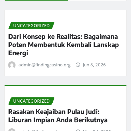
UNCATEGORIZED
Dari Konsep ke Realitas: Bagaimana
Poten Membentuk Kembali Lanskap
Energi
admin@findingcasino.org
Jun 8, 2026
UNCATEGORIZED
Rasakan Keajaiban Pulau Judi:
Liburan Impian Anda Berikutnya