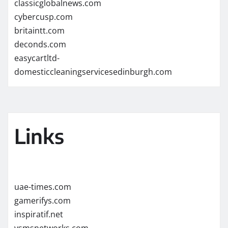
classicglobalnews.com
cybercusp.com
britaintt.com
deconds.com
easycartltd-
domesticcleaningservicesedinburgh.com
Links
uae-times.com
gamerifys.com
inspiratif.net