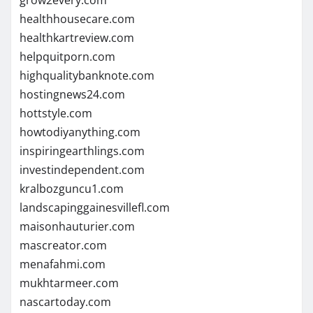
grow2every.com
healthhousecare.com
healthkartreview.com
helpquitporn.com
highqualitybanknote.com
hostingnews24.com
hottstyle.com
howtodiyanything.com
inspiringearthlings.com
investindependent.com
kralbozguncu1.com
landscapinggainesvillefl.com
maisonhauturier.com
mascreator.com
menafahmi.com
mukhtarmeer.com
nascartoday.com