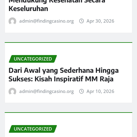
Keseluruhan
admin@findingcasino.org
Apr 30, 2026
UNCATEGORIZED
Dari Awal yang Sederhana Hingga
Sukses: Kisah Inspiratif MM Raja
admin@findingcasino.org
Apr 10, 2026
UNCATEGORIZED