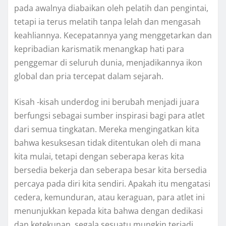
pada awalnya diabaikan oleh pelatih dan pengintai,
tetapi ia terus melatih tanpa lelah dan mengasah
keahliannya. Kecepatannya yang menggetarkan dan
kepribadian karismatik menangkap hati para
penggemar di seluruh dunia, menjadikannya ikon
global dan pria tercepat dalam sejarah.
Kisah -kisah underdog ini berubah menjadi juara
berfungsi sebagai sumber inspirasi bagi para atlet
dari semua tingkatan. Mereka mengingatkan kita
bahwa kesuksesan tidak ditentukan oleh di mana
kita mulai, tetapi dengan seberapa keras kita
bersedia bekerja dan seberapa besar kita bersedia
percaya pada diri kita sendiri. Apakah itu mengatasi
cedera, kemunduran, atau keraguan, para atlet ini
menunjukkan kepada kita bahwa dengan dedikasi
dan ketekunan, segala sesuatu mungkin terjadi.