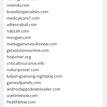
nineniki.com
brandiospecialists.com
medicalcare7.com
adtennaball.com
nabzah.com
mongive.com
matkagameresultsview.com
getsolutionsonline.com
hispinner.org
criticalinsurance.info
nokariposter.com
kalyan-guessing-nightplay.com
gameofpanels.com
androidappsdownloader.com
usetimenow.com
healthblow.com