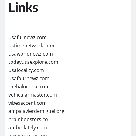
Links
usafullnewz.com
uktimenetwork.com
usaworldnewz.com
todayusaexplore.com
usalocality.com
usafournewz.com
thebalochhal.com
vehicularmaster.com
vibesaccent.com
ampajavierdemiguel.org
brainboosters.co
amberlately.com
joycebriscoe.com