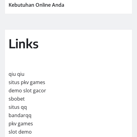
Kebutuhan Online Anda
Links
qiu qiu
situs pkv games
demo slot gacor
sbobet
situs qq
bandarqq
pkv games
slot demo