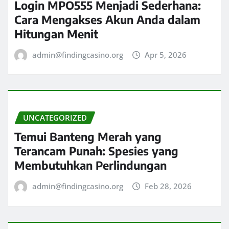
Login MPO555 Menjadi Sederhana:
Cara Mengakses Akun Anda dalam
Hitungan Menit
admin@findingcasino.org
Apr 5, 2026
UNCATEGORIZED
Temui Banteng Merah yang
Terancam Punah: Spesies yang
Membutuhkan Perlindungan
admin@findingcasino.org
Feb 28, 2026