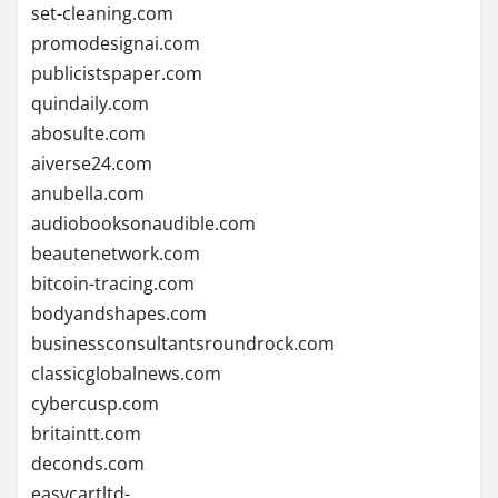
set-cleaning.com
promodesignai.com
publicistspaper.com
quindaily.com
abosulte.com
aiverse24.com
anubella.com
audiobooksonaudible.com
beautenetwork.com
bitcoin-tracing.com
bodyandshapes.com
businessconsultantsroundrock.com
classicglobalnews.com
cybercusp.com
britaintt.com
deconds.com
easycartltd-