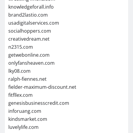
knowledgeforall.info
brand2lastio.com
usadigitalservices.com
socialhoppers.com
creativedream.net
n2315.com
getwebonline.com
onlyfansheaven.com
lky08.com
ralph-fiennes.net
fielder-maximum-discount.net
fitfllex.com
genesisbusinesscredit.com
inforuang.com
kindsmarket.com
luvelylife.com