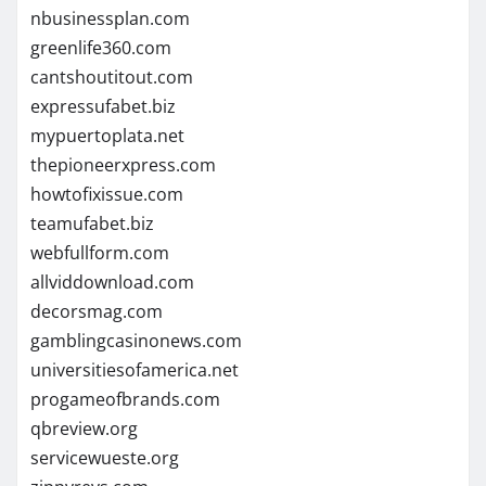
nbusinessplan.com
greenlife360.com
cantshoutitout.com
expressufabet.biz
mypuertoplata.net
thepioneerxpress.com
howtofixissue.com
teamufabet.biz
webfullform.com
allviddownload.com
decorsmag.com
gamblingcasinonews.com
universitiesofamerica.net
progameofbrands.com
qbreview.org
servicewueste.org