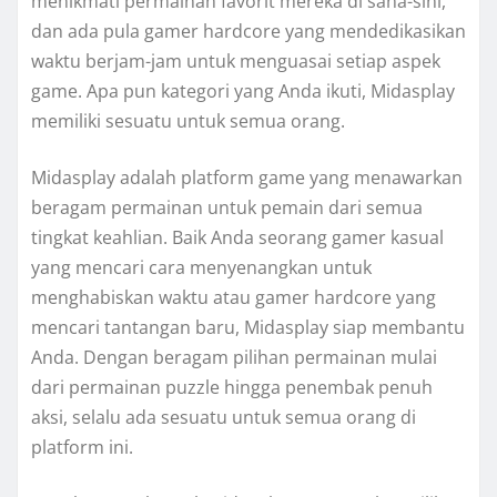
menikmati permainan favorit mereka di sana-sini,
dan ada pula gamer hardcore yang mendedikasikan
waktu berjam-jam untuk menguasai setiap aspek
game. Apa pun kategori yang Anda ikuti, Midasplay
memiliki sesuatu untuk semua orang.
Midasplay adalah platform game yang menawarkan
beragam permainan untuk pemain dari semua
tingkat keahlian. Baik Anda seorang gamer kasual
yang mencari cara menyenangkan untuk
menghabiskan waktu atau gamer hardcore yang
mencari tantangan baru, Midasplay siap membantu
Anda. Dengan beragam pilihan permainan mulai
dari permainan puzzle hingga penembak penuh
aksi, selalu ada sesuatu untuk semua orang di
platform ini.