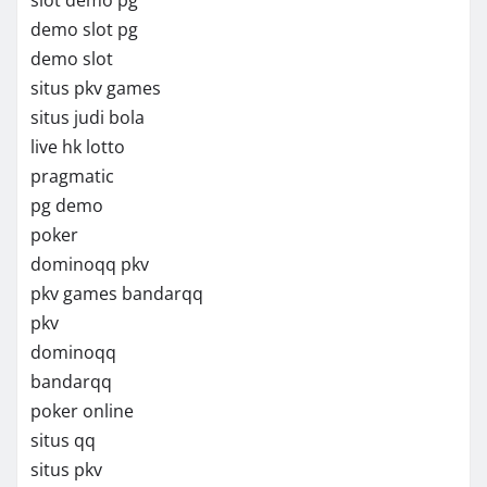
slot demo pg
demo slot pg
demo slot
situs pkv games
situs judi bola
live hk lotto
pragmatic
pg demo
poker
dominoqq pkv
pkv games bandarqq
pkv
dominoqq
bandarqq
poker online
situs qq
situs pkv