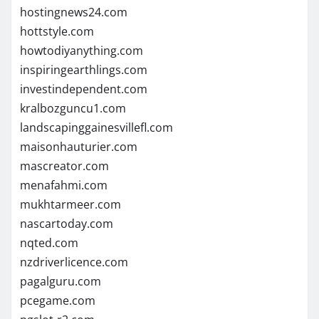
hostingnews24.com
hottstyle.com
howtodiyanything.com
inspiringearthlings.com
investindependent.com
kralbozguncu1.com
landscapinggainesvillefl.com
maisonhauturier.com
mascreator.com
menafahmi.com
mukhtarmeer.com
nascartoday.com
nqted.com
nzdriverlicence.com
pagalguru.com
pcegame.com