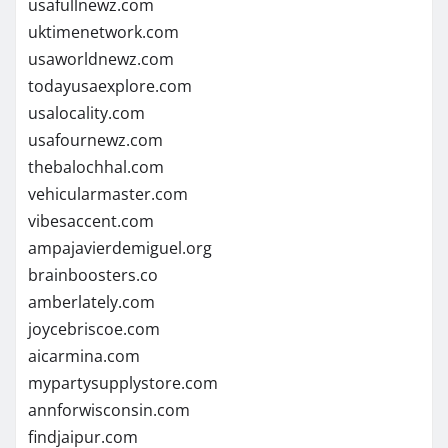
usafullnewz.com
uktimenetwork.com
usaworldnewz.com
todayusaexplore.com
usalocality.com
usafournewz.com
thebalochhal.com
vehicularmaster.com
vibesaccent.com
ampajavierdemiguel.org
brainboosters.co
amberlately.com
joycebriscoe.com
aicarmina.com
mypartysupplystore.com
annforwisconsin.com
findjaipur.com