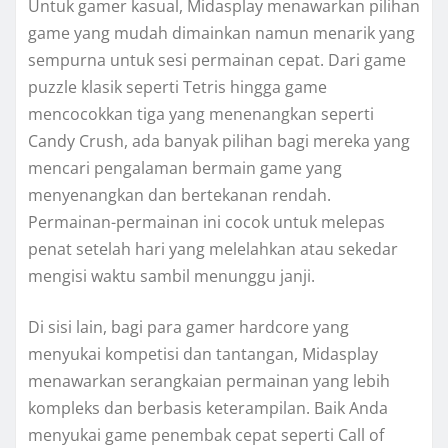
Untuk gamer kasual, Midasplay menawarkan pilihan
game yang mudah dimainkan namun menarik yang
sempurna untuk sesi permainan cepat. Dari game
puzzle klasik seperti Tetris hingga game
mencocokkan tiga yang menenangkan seperti
Candy Crush, ada banyak pilihan bagi mereka yang
mencari pengalaman bermain game yang
menyenangkan dan bertekanan rendah.
Permainan-permainan ini cocok untuk melepas
penat setelah hari yang melelahkan atau sekedar
mengisi waktu sambil menunggu janji.
Di sisi lain, bagi para gamer hardcore yang
menyukai kompetisi dan tantangan, Midasplay
menawarkan serangkaian permainan yang lebih
kompleks dan berbasis keterampilan. Baik Anda
menyukai game penembak cepat seperti Call of