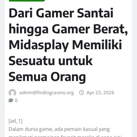
Dari Gamer Santai
hingga Gamer Berat,
Midasplay Memiliki
Sesuatu untuk
Semua Orang
admin@findingcasino.org
Apr 23, 2026
0
[ad_1]
Dalam dunia game, ada pemain kasual yang