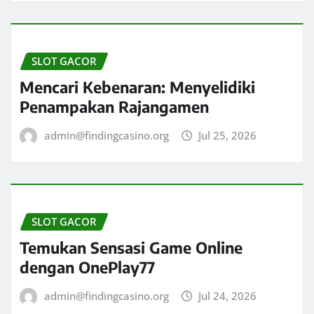
SLOT GACOR
Mencari Kebenaran: Menyelidiki
Penampakan Rajangamen
admin@findingcasino.org
Jul 25, 2026
SLOT GACOR
Temukan Sensasi Game Online
dengan OnePlay77
admin@findingcasino.org
Jul 24, 2026