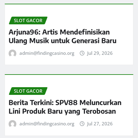
SLOT GACOR
Arjuna96: Artis Mendefinisikan
Ulang Musik untuk Generasi Baru
admin@findingcasino.org
Jul 29, 2026
SLOT GACOR
Berita Terkini: SPV88 Meluncurkan
Lini Produk Baru yang Terobosan
admin@findingcasino.org
Jul 27, 2026