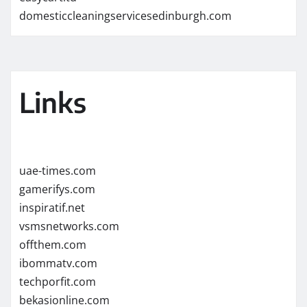
domesticcleaningservicesedinburgh.com
Links
uae-times.com
gamerifys.com
inspiratif.net
vsmsnetworks.com
offthem.com
ibommatv.com
techporfit.com
bekasionline.com