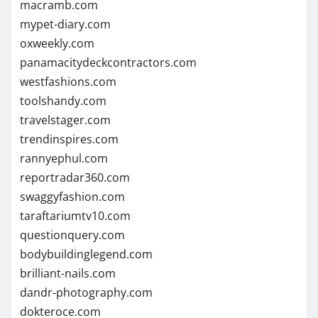
macramb.com
mypet-diary.com
oxweekly.com
panamacitydeckcontractors.com
westfashions.com
toolshandy.com
travelstager.com
trendinspires.com
rannyephul.com
reportradar360.com
swaggyfashion.com
taraftariumtv10.com
questionquery.com
bodybuildinglegend.com
brilliant-nails.com
dandr-photography.com
dokteroce.com