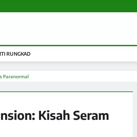
NTI RUNGKAD
as Paranormal
nsion: Kisah Seram