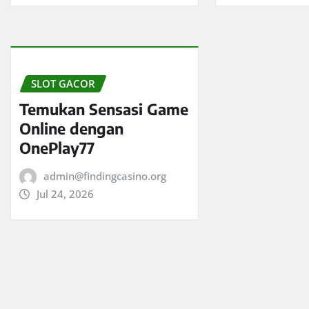
SLOT GACOR
Temukan Sensasi Game
Online dengan
OnePlay77
admin@findingcasino.org
Jul 24, 2026