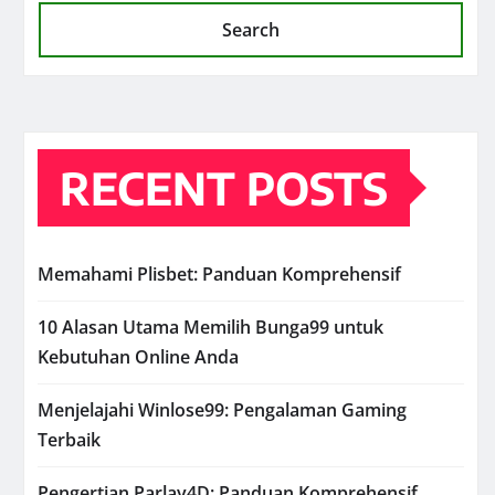
Search
RECENT POSTS
Memahami Plisbet: Panduan Komprehensif
10 Alasan Utama Memilih Bunga99 untuk
Kebutuhan Online Anda
Menjelajahi Winlose99: Pengalaman Gaming
Terbaik
Pengertian Parlay4D: Panduan Komprehensif