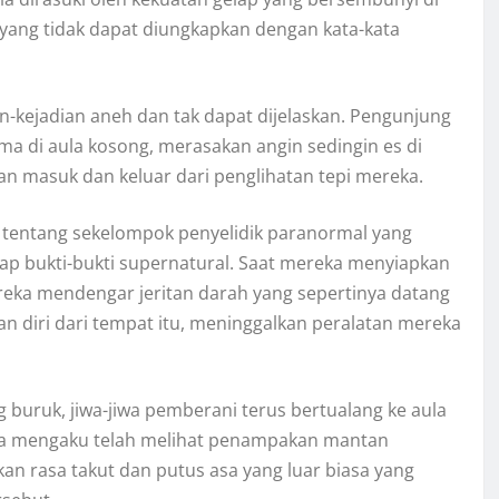
ang tidak dapat diungkapkan dengan kata-kata
an-kejadian aneh dan tak dapat dijelaskan. Pengunjung
a di aula kosong, merasakan angin sedingin es di
n masuk dan keluar dari penglihatan tepi mereka.
 tentang sekelompok penyelidik paranormal yang
p bukti-bukti supernatural. Saat mereka menyiapkan
reka mendengar jeritan darah yang sepertinya datang
n diri dari tempat itu, meninggalkan peralatan mereka
 buruk, jiwa-jiwa pemberani terus bertualang ke aula
pa mengaku telah melihat penampakan mantan
n rasa takut dan putus asa yang luar biasa yang