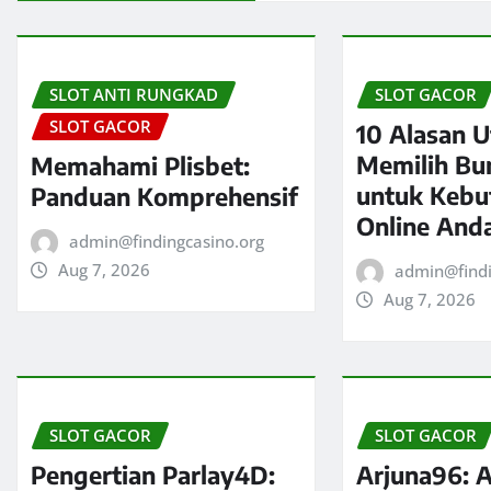
SLOT ANTI RUNGKAD
SLOT GACOR
SLOT GACOR
10 Alasan 
Memilih B
Memahami Plisbet:
untuk Kebu
Panduan Komprehensif
Online And
admin@findingcasino.org
Aug 7, 2026
admin@findi
Aug 7, 2026
SLOT GACOR
SLOT GACOR
Pengertian Parlay4D:
Arjuna96: A