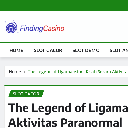
Skip
to
content
HOME
SLOT GACOR
SLOT DEMO
SLOT A
Home
The Legend of Ligamansion: Kisah Seram Aktivit
SLOT GACOR
The Legend of Ligama
Aktivitas Paranormal