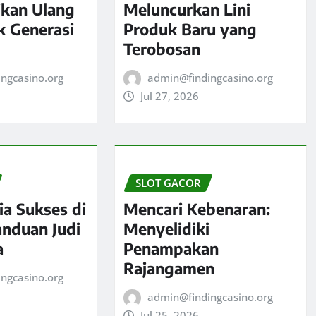
ikan Ulang
Meluncurkan Lini
k Generasi
Produk Baru yang
Terobosan
ngcasino.org
admin@findingcasino.org
Jul 27, 2026
SLOT GACOR
a Sukses di
Mencari Kebenaran:
nduan Judi
Menyelidiki
a
Penampakan
Rajangamen
ngcasino.org
admin@findingcasino.org
Jul 25, 2026