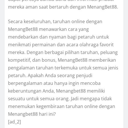
mereka aman saat bertaruh dengan MenangBet88.
Secara keseluruhan, taruhan online dengan
MenangBet88 menawarkan cara yang
mendebarkan dan nyaman bagi petaruh untuk
menikmati permainan dan acara olahraga favorit
mereka. Dengan berbagai pilihan taruhan, peluang
kompetitif, dan bonus, MenangBet88 memberikan
pengalaman taruhan terkemuka untuk semua jenis
petaruh. Apakah Anda seorang penjudi
berpengalaman atau hanya ingin mencoba
keberuntungan Anda, Menangbet88 memiliki
sesuatu untuk semua orang. Jadi mengapa tidak
menemukan kegembiraan taruhan online dengan
Menangbet88 hari ini?
[ad_2]