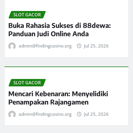
SLOT GACOR
Buka Rahasia Sukses di 88dewa:
Panduan Judi Online Anda
admin@findingcasino.org
Jul 25, 2026
SLOT GACOR
Mencari Kebenaran: Menyelidiki
Penampakan Rajangamen
admin@findingcasino.org
Jul 25, 2026