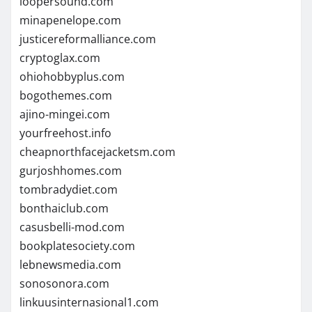
loopersound.com
minapenelope.com
justicereformalliance.com
cryptoglax.com
ohiohobbyplus.com
bogothemes.com
ajino-mingei.com
yourfreehost.info
cheapnorthfacejacketsm.com
gurjoshhomes.com
tombradydiet.com
bonthaiclub.com
casusbelli-mod.com
bookplatesociety.com
lebnewsmedia.com
sonosonora.com
linkuusinternasional1.com