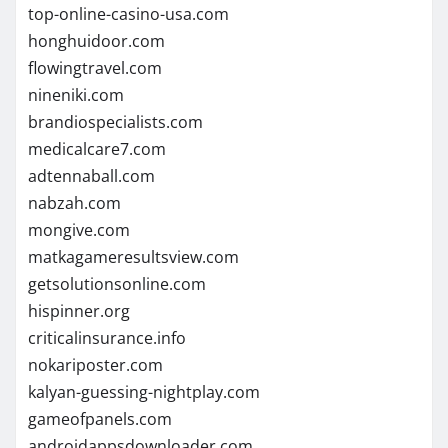
top-online-casino-usa.com
honghuidoor.com
flowingtravel.com
nineniki.com
brandiospecialists.com
medicalcare7.com
adtennaball.com
nabzah.com
mongive.com
matkagameresultsview.com
getsolutionsonline.com
hispinner.org
criticalinsurance.info
nokariposter.com
kalyan-guessing-nightplay.com
gameofpanels.com
androidappsdownloader.com