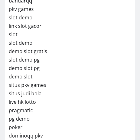
bandarqq
pkv games
slot demo
link slot gacor
slot
slot demo
demo slot gratis
slot demo pg
demo slot pg
demo slot
situs pkv games
situs judi bola
live hk lotto
pragmatic
pg demo
poker
dominoqq pkv