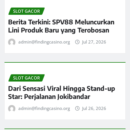
SLOT GACOR
Berita Terkini: SPV88 Meluncurkan
Lini Produk Baru yang Terobosan
admin@findingcasino.org
Jul 27, 2026
SLOT GACOR
Dari Sensasi Viral Hingga Stand-up
Star: Perjalanan Jokibandar
admin@findingcasino.org
Jul 26, 2026