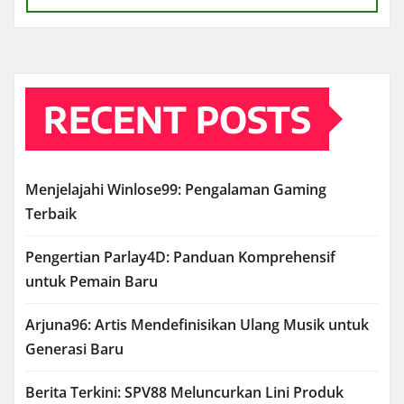
RECENT POSTS
Menjelajahi Winlose99: Pengalaman Gaming
Terbaik
Pengertian Parlay4D: Panduan Komprehensif
untuk Pemain Baru
Arjuna96: Artis Mendefinisikan Ulang Musik untuk
Generasi Baru
Berita Terkini: SPV88 Meluncurkan Lini Produk