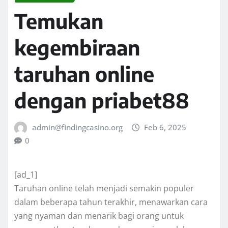
Temukan
kegembiraan
taruhan online
dengan priabet88
admin@findingcasino.org
Feb 6, 2025
0
[ad_1]
Taruhan online telah menjadi semakin populer
dalam beberapa tahun terakhir, menawarkan cara
yang nyaman dan menarik bagi orang untuk