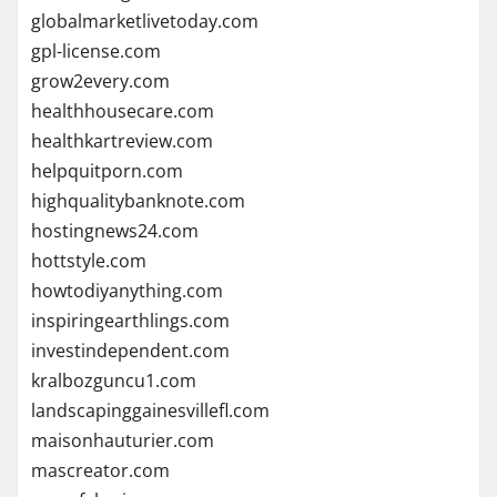
globalmarketlivetoday.com
gpl-license.com
grow2every.com
healthhousecare.com
healthkartreview.com
helpquitporn.com
highqualitybanknote.com
hostingnews24.com
hottstyle.com
howtodiyanything.com
inspiringearthlings.com
investindependent.com
kralbozguncu1.com
landscapinggainesvillefl.com
maisonhauturier.com
mascreator.com