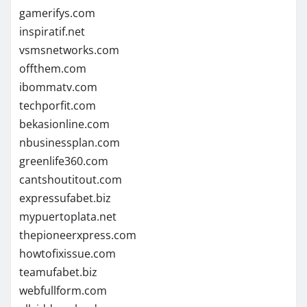
gamerifys.com
inspiratif.net
vsmsnetworks.com
offthem.com
ibommatv.com
techporfit.com
bekasionline.com
nbusinessplan.com
greenlife360.com
cantshoutitout.com
expressufabet.biz
mypuertoplata.net
thepioneerxpress.com
howtofixissue.com
teamufabet.biz
webfullform.com