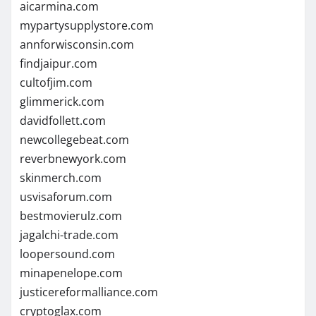
aicarmina.com
mypartysupplystore.com
annforwisconsin.com
findjaipur.com
cultofjim.com
glimmerick.com
davidfollett.com
newcollegebeat.com
reverbnewyork.com
skinmerch.com
usvisaforum.com
bestmovierulz.com
jagalchi-trade.com
loopersound.com
minapenelope.com
justicereformalliance.com
cryptoglax.com