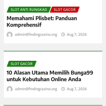
SLOT ANTI RUNGKAD
SLOT GACOR
Memahami Plisbet: Panduan
Komprehensif
admin@findingcasino.org
Aug 7, 2026
SLOT GACOR
10 Alasan Utama Memilih Bunga99
untuk Kebutuhan Online Anda
admin@findingcasino.org
Aug 7, 2026