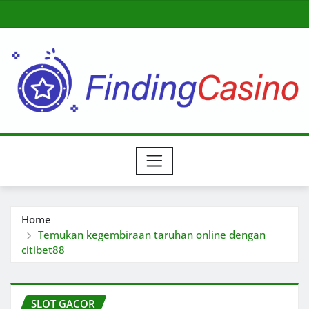
Skip
to
content
Home
Temukan kegembiraan taruhan online dengan
citibet88
SLOT GACOR