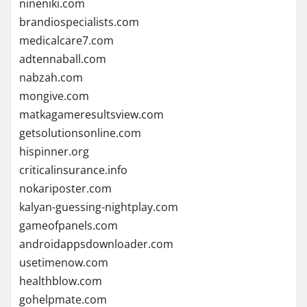
nineniki.com
brandiospecialists.com
medicalcare7.com
adtennaball.com
nabzah.com
mongive.com
matkagameresultsview.com
getsolutionsonline.com
hispinner.org
criticalinsurance.info
nokariposter.com
kalyan-guessing-nightplay.com
gameofpanels.com
androidappsdownloader.com
usetimenow.com
healthblow.com
gohelpmate.com