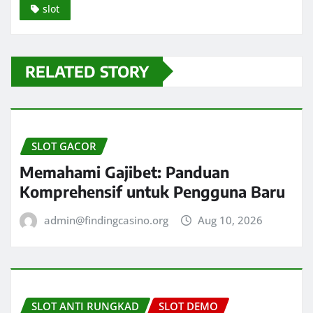
slot
RELATED STORY
SLOT GACOR
Memahami Gajibet: Panduan
Komprehensif untuk Pengguna Baru
admin@findingcasino.org
Aug 10, 2026
SLOT ANTI RUNGKAD
SLOT DEMO