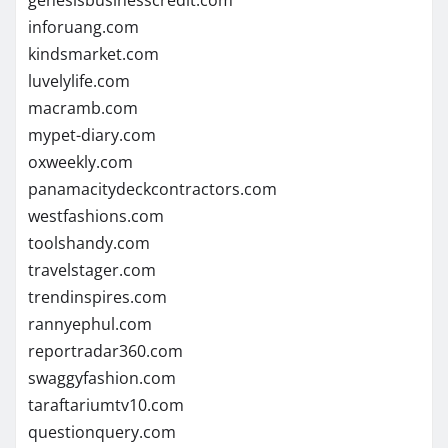
genesisbusinesscredit.com
inforuang.com
kindsmarket.com
luvelylife.com
macramb.com
mypet-diary.com
oxweekly.com
panamacitydeckcontractors.com
westfashions.com
toolshandy.com
travelstager.com
trendinspires.com
rannyephul.com
reportradar360.com
swaggyfashion.com
taraftariumtv10.com
questionquery.com