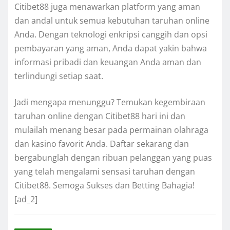
Citibet88 juga menawarkan platform yang aman
dan andal untuk semua kebutuhan taruhan online
Anda. Dengan teknologi enkripsi canggih dan opsi
pembayaran yang aman, Anda dapat yakin bahwa
informasi pribadi dan keuangan Anda aman dan
terlindungi setiap saat.
Jadi mengapa menunggu? Temukan kegembiraan
taruhan online dengan Citibet88 hari ini dan
mulailah menang besar pada permainan olahraga
dan kasino favorit Anda. Daftar sekarang dan
bergabunglah dengan ribuan pelanggan yang puas
yang telah mengalami sensasi taruhan dengan
Citibet88. Semoga Sukses dan Betting Bahagia!
[ad_2]