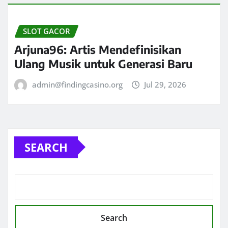
SLOT GACOR
Arjuna96: Artis Mendefinisikan
Ulang Musik untuk Generasi Baru
admin@findingcasino.org
Jul 29, 2026
SEARCH
Search