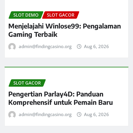
SLOT DEMO
SLOT GACOR
Menjelajahi Winlose99: Pengalaman
Gaming Terbaik
admin@findingcasino.org
Aug 6, 2026
SLOT GACOR
Pengertian Parlay4D: Panduan
Komprehensif untuk Pemain Baru
admin@findingcasino.org
Aug 6, 2026