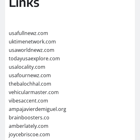
Links
usafullnewz.com
uktimenetwork.com
usaworldnewz.com
todayusaexplore.com
usalocality.com
usafournewz.com
thebalochhal.com
vehicularmaster.com
vibesaccent.com
ampajavierdemiguel.org
brainboosters.co
amberlately.com
joycebriscoe.com