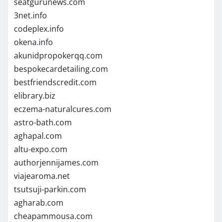
seatgurunews.com
3net.info
codeplex.info
okena.info
akunidpropokerqq.com
bespokecardetailing.com
bestfriendscredit.com
elibrary.biz
eczema-naturalcures.com
astro-bath.com
aghapal.com
altu-expo.com
authorjennijames.com
viajearoma.net
tsutsuji-parkin.com
agharab.com
cheapammousa.com