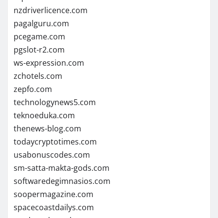
nzdriverlicence.com
pagalguru.com
pcegame.com
pgslot-r2.com
ws-expression.com
zchotels.com
zepfo.com
technologynews5.com
teknoeduka.com
thenews-blog.com
todaycryptotimes.com
usabonuscodes.com
sm-satta-makta-gods.com
softwaredegimnasios.com
soopermagazine.com
spacecoastdailys.com