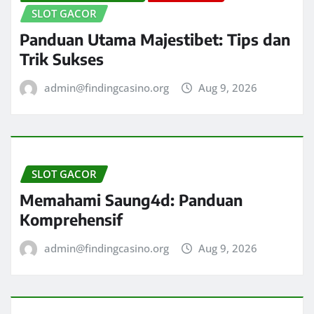
SLOT GACOR
Panduan Utama Majestibet: Tips dan
Trik Sukses
admin@findingcasino.org
Aug 9, 2026
SLOT GACOR
Memahami Saung4d: Panduan
Komprehensif
admin@findingcasino.org
Aug 9, 2026