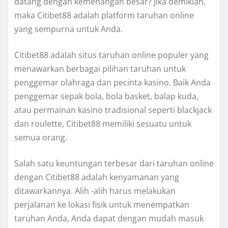
datang dengan kemenangan besar? Jika demikian,
maka Citibet88 adalah platform taruhan online
yang sempurna untuk Anda.
Citibet88 adalah situs taruhan online populer yang
menawarkan berbagai pilihan taruhan untuk
penggemar olahraga dan pecinta kasino. Baik Anda
penggemar sepak bola, bola basket, balap kuda,
atau permainan kasino tradisional seperti blackjack
dan roulette, Citibet88 memiliki sesuatu untuk
semua orang.
Salah satu keuntungan terbesar dari taruhan online
dengan Citibet88 adalah kenyamanan yang
ditawarkannya. Alih -alih harus melakukan
perjalanan ke lokasi fisik untuk menempatkan
taruhan Anda, Anda dapat dengan mudah masuk