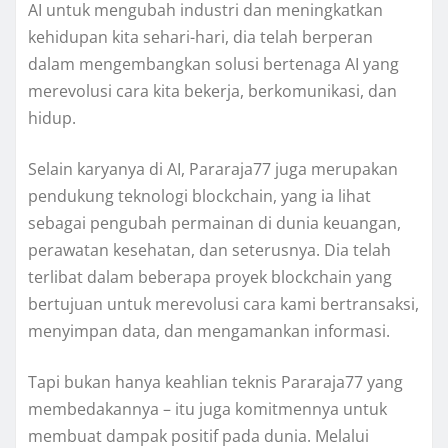
AI untuk mengubah industri dan meningkatkan
kehidupan kita sehari-hari, dia telah berperan
dalam mengembangkan solusi bertenaga AI yang
merevolusi cara kita bekerja, berkomunikasi, dan
hidup.
Selain karyanya di AI, Pararaja77 juga merupakan
pendukung teknologi blockchain, yang ia lihat
sebagai pengubah permainan di dunia keuangan,
perawatan kesehatan, dan seterusnya. Dia telah
terlibat dalam beberapa proyek blockchain yang
bertujuan untuk merevolusi cara kami bertransaksi,
menyimpan data, dan mengamankan informasi.
Tapi bukan hanya keahlian teknis Pararaja77 yang
membedakannya – itu juga komitmennya untuk
membuat dampak positif pada dunia. Melalui