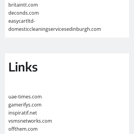
britaintt.com
deconds.com
easycartltd-
domesticcleaningservicesedinburgh.com
Links
uae-times.com
gamerifys.com
inspiratif.net
vsmsnetworks.com
offthem.com