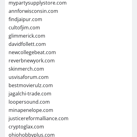
mypartysupplystore.com
annforwisconsin.com
findjaipur.com
cultofjim.com
glimmerick.com
davidfollett.com
newcollegebeat.com
reverbnewyork.com
skinmerch.com
usvisaforum.com
bestmovierulz.com
jagalchi-trade.com
loopersound.com
minapenelope.com
justicereformalliance.com
cryptoglax.com
ohiohobbyplus.com