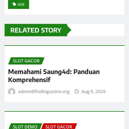
slot
RELATED STORY
SLOT GACOR
Memahami Saung4d: Panduan
Komprehensif
admin@findingcasino.org
Aug 9, 2026
SLOT DEMO
SLOT GACOR