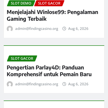
SLOT DEMO
SLOT GACOR
Menjelajahi Winlose99: Pengalaman
Gaming Terbaik
admin@findingcasino.org
Aug 6, 2026
SLOT GACOR
Pengertian Parlay4D: Panduan
Komprehensif untuk Pemain Baru
admin@findingcasino.org
Aug 6, 2026