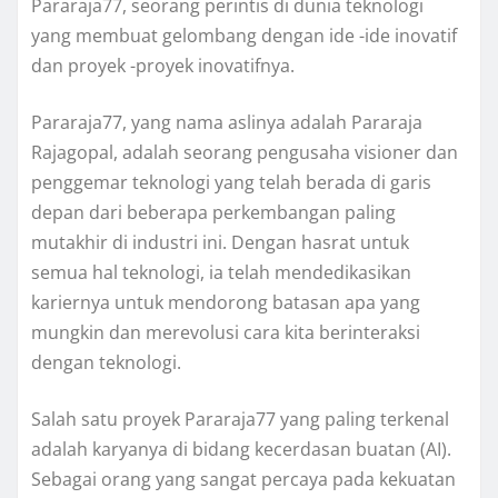
Pararaja77, seorang perintis di dunia teknologi
yang membuat gelombang dengan ide -ide inovatif
dan proyek -proyek inovatifnya.
Pararaja77, yang nama aslinya adalah Pararaja
Rajagopal, adalah seorang pengusaha visioner dan
penggemar teknologi yang telah berada di garis
depan dari beberapa perkembangan paling
mutakhir di industri ini. Dengan hasrat untuk
semua hal teknologi, ia telah mendedikasikan
kariernya untuk mendorong batasan apa yang
mungkin dan merevolusi cara kita berinteraksi
dengan teknologi.
Salah satu proyek Pararaja77 yang paling terkenal
adalah karyanya di bidang kecerdasan buatan (AI).
Sebagai orang yang sangat percaya pada kekuatan