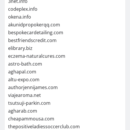
3net.info
codeplex.info
okena.info
akunidpropokerqq.com
bespokecardetailing.com
bestfriendscredit.com
elibrary.biz
eczema-naturalcures.com
astro-bath.com
aghapal.com
altu-expo.com
authorjennijames.com
viajearoma.net
tsutsuji-parkin.com
agharab.com
cheapammousa.com
thepositiveladiessoccerclub.com