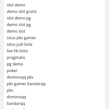
slot demo
demo slot gratis
slot demo pg
demo slot pg
demo slot
situs pkv games
situs judi bola
live hk lotto
pragmatic
pg demo
poker
dominoqq pkv
pkv games bandarqq
pkv
dominoqq
bandarqq