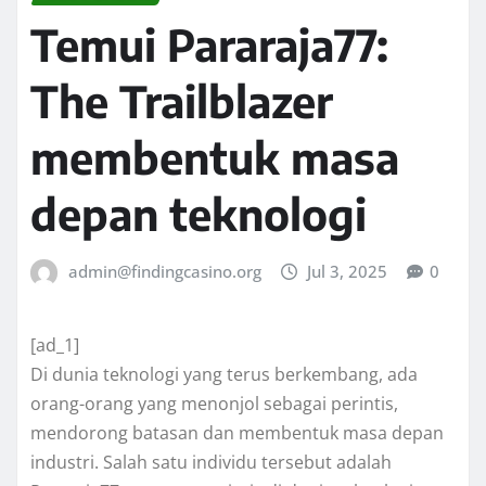
Temui Pararaja77:
The Trailblazer
membentuk masa
depan teknologi
admin@findingcasino.org
Jul 3, 2025
0
[ad_1]
Di dunia teknologi yang terus berkembang, ada
orang-orang yang menonjol sebagai perintis,
mendorong batasan dan membentuk masa depan
industri. Salah satu individu tersebut adalah