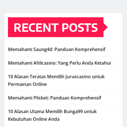
RECENT POSTS
Memahami Saung4d: Panduan Komprehensif
Memahami Ahlicasino: Yang Perlu Anda Ketahui
10 Alasan Teratas Memilih Juruscasino untuk
Permainan Online
Memahami Plisbet: Panduan Komprehensif
10 Alasan Utama Memilih Bunga99 untuk
Kebutuhan Online Anda