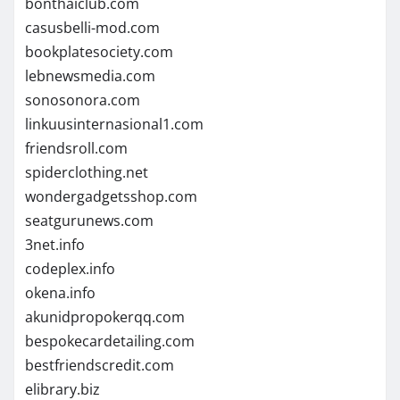
bonthaiclub.com
casusbelli-mod.com
bookplatesociety.com
lebnewsmedia.com
sonosonora.com
linkuusinternasional1.com
friendsroll.com
spiderclothing.net
wondergadgetsshop.com
seatgurunews.com
3net.info
codeplex.info
okena.info
akunidpropokerqq.com
bespokecardetailing.com
bestfriendscredit.com
elibrary.biz