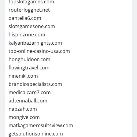
topslotxgames.com
routerloggnet.net
dantella6.com
slotsgamesone.com
hispinzone.com
kalyanbazarnights.com
top-online-casino-usa.com
honghuidoor.com
flowingtravel.com
nineniki.com
brandiospecialists.com
medicalcare7.com
adtennaball.com
nabzah.com
mongive.com
matkagameresultsview.com
getsolutionsonline.com