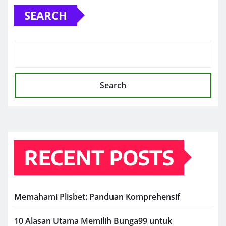
SEARCH
Search
RECENT POSTS
Memahami Plisbet: Panduan Komprehensif
10 Alasan Utama Memilih Bunga99 untuk