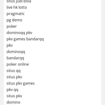
situs judi bola
live hk lotto
pragmatic
pg demo
poker
dominoqq pkv
pkv games bandarqq
pkv
dominoqq
bandarqq
poker online
situs qq
situs pkv
situs pkv games
pkv qq
situs pkv
domino