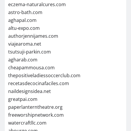
eczema-naturalcures.com
astro-bath.com
aghapal.com
altu-expo.com
authorjennijames.com
viajearoma.net
tsutsuji-parkin.com
agharab.com
cheapammousa.com
thepositiveladiessoccerclub.com
recetasdecocinafaciles.com
naildesignsidea.net
greatpai.com
paperlanterntheatre.org
freeworshipnetwork.com
watercraftllc.com
abourge.com