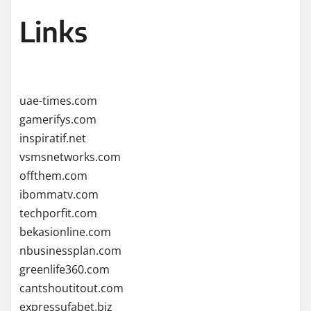
Links
uae-times.com
gamerifys.com
inspiratif.net
vsmsnetworks.com
offthem.com
ibommatv.com
techporfit.com
bekasionline.com
nbusinessplan.com
greenlife360.com
cantshoutitout.com
expressufabet.biz