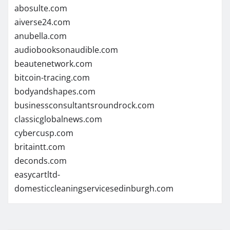
abosulte.com
aiverse24.com
anubella.com
audiobooksonaudible.com
beautenetwork.com
bitcoin-tracing.com
bodyandshapes.com
businessconsultantsroundrock.com
classicglobalnews.com
cybercusp.com
britaintt.com
deconds.com
easycartltd-
domesticcleaningservicesedinburgh.com