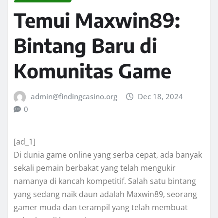
Temui Maxwin89:
Bintang Baru di
Komunitas Game
admin@findingcasino.org
Dec 18, 2024
0
[ad_1]
Di dunia game online yang serba cepat, ada banyak
sekali pemain berbakat yang telah mengukir
namanya di kancah kompetitif. Salah satu bintang
yang sedang naik daun adalah Maxwin89, seorang
gamer muda dan terampil yang telah membuat