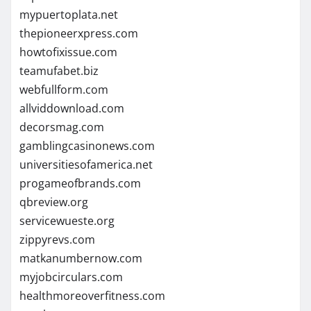
mypuertoplata.net
thepioneerxpress.com
howtofixissue.com
teamufabet.biz
webfullform.com
allviddownload.com
decorsmag.com
gamblingcasinonews.com
universitiesofamerica.net
progameofbrands.com
qbreview.org
servicewueste.org
zippyrevs.com
matkanumbernow.com
myjobcirculars.com
healthmoreoverfitness.com