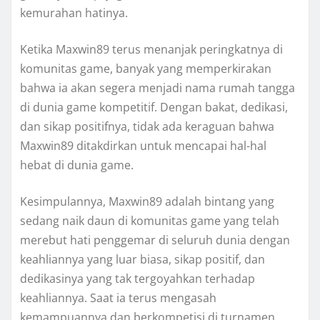
kemurahan hatinya.
Ketika Maxwin89 terus menanjak peringkatnya di
komunitas game, banyak yang memperkirakan
bahwa ia akan segera menjadi nama rumah tangga
di dunia game kompetitif. Dengan bakat, dedikasi,
dan sikap positifnya, tidak ada keraguan bahwa
Maxwin89 ditakdirkan untuk mencapai hal-hal
hebat di dunia game.
Kesimpulannya, Maxwin89 adalah bintang yang
sedang naik daun di komunitas game yang telah
merebut hati penggemar di seluruh dunia dengan
keahliannya yang luar biasa, sikap positif, dan
dedikasinya yang tak tergoyahkan terhadap
keahliannya. Saat ia terus mengasah
kemampuannya dan berkompetisi di turnamen,