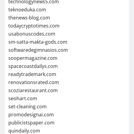
technologynews5.com
teknoeduka.com
thenews-blog.com
todaycryptotimes.com
usabonuscodes.com
sm-satta-makta-gods.com
softwaredegimnasios.com
soopermagazine.com
spacecoastdailys.com
readytrademark.com
renovationsrated.com
scoziarestaurant.com
seohart.com
set-cleaning.com
promodesignai.com
publicistspaper.com
quindaily.com