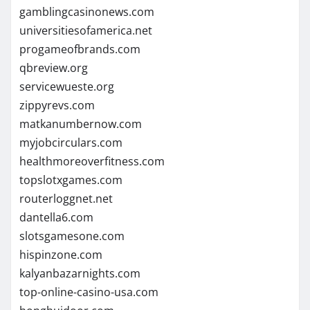
gamblingcasinonews.com
universitiesofamerica.net
progameofbrands.com
qbreview.org
servicewueste.org
zippyrevs.com
matkanumbernow.com
myjobcirculars.com
healthmoreoverfitness.com
topslotxgames.com
routerloggnet.net
dantella6.com
slotsgamesone.com
hispinzone.com
kalyanbazarnights.com
top-online-casino-usa.com