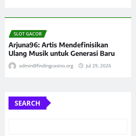
SLOT GACOR
Arjuna96: Artis Mendefinisikan
Ulang Musik untuk Generasi Baru
admin@findingcasino.org
Jul 29, 2026
SEARCH