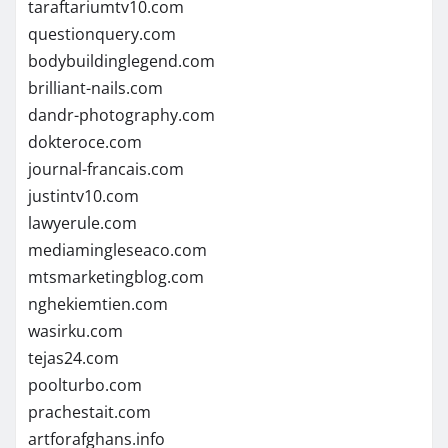
taraftariumtv10.com
questionquery.com
bodybuildinglegend.com
brilliant-nails.com
dandr-photography.com
dokteroce.com
journal-francais.com
justintv10.com
lawyerule.com
mediamingleseaco.com
mtsmarketingblog.com
nghekiemtien.com
wasirku.com
tejas24.com
poolturbo.com
prachestait.com
artforafghans.info