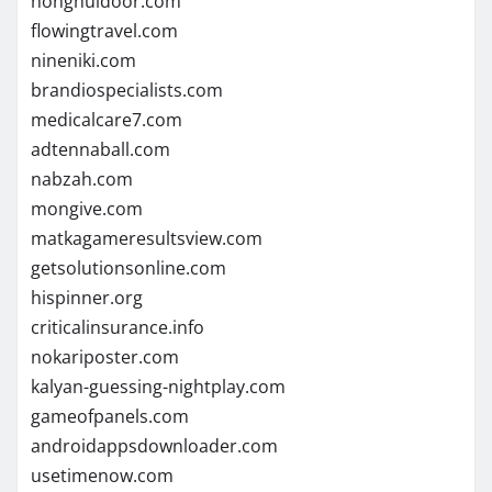
honghuidoor.com
flowingtravel.com
nineniki.com
brandiospecialists.com
medicalcare7.com
adtennaball.com
nabzah.com
mongive.com
matkagameresultsview.com
getsolutionsonline.com
hispinner.org
criticalinsurance.info
nokariposter.com
kalyan-guessing-nightplay.com
gameofpanels.com
androidappsdownloader.com
usetimenow.com