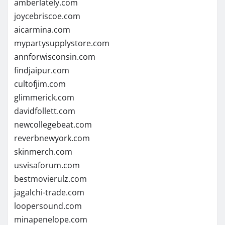
amberlately.com
joycebriscoe.com
aicarmina.com
mypartysupplystore.com
annforwisconsin.com
findjaipur.com
cultofjim.com
glimmerick.com
davidfollett.com
newcollegebeat.com
reverbnewyork.com
skinmerch.com
usvisaforum.com
bestmovierulz.com
jagalchi-trade.com
loopersound.com
minapenelope.com