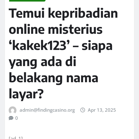
Temui kepribadian
online misterius
‘kakek123’ – siapa
yang ada di
belakang nama
layar?
admin@findingcasino.org
Apr 13, 2025
0
[ad_1]