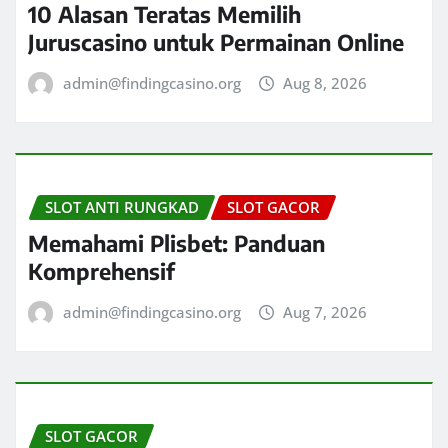
10 Alasan Teratas Memilih
Juruscasino untuk Permainan Online
admin@findingcasino.org
Aug 8, 2026
SLOT ANTI RUNGKAD
SLOT GACOR
Memahami Plisbet: Panduan
Komprehensif
admin@findingcasino.org
Aug 7, 2026
SLOT GACOR