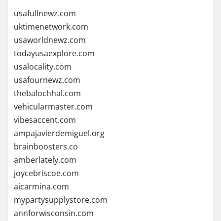
usafullnewz.com
uktimenetwork.com
usaworldnewz.com
todayusaexplore.com
usalocality.com
usafournewz.com
thebalochhal.com
vehicularmaster.com
vibesaccent.com
ampajavierdemiguel.org
brainboosters.co
amberlately.com
joycebriscoe.com
aicarmina.com
mypartysupplystore.com
annforwisconsin.com