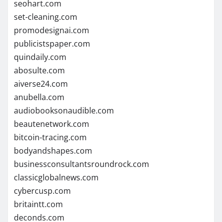
seohart.com
set-cleaning.com
promodesignai.com
publicistspaper.com
quindaily.com
abosulte.com
aiverse24.com
anubella.com
audiobooksonaudible.com
beautenetwork.com
bitcoin-tracing.com
bodyandshapes.com
businessconsultantsroundrock.com
classicglobalnews.com
cybercusp.com
britaintt.com
deconds.com