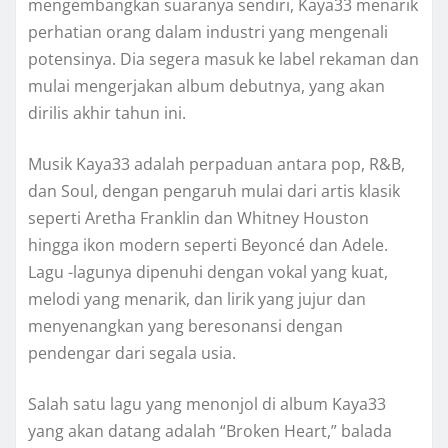
mengembangkan suaranya sendiri, Kaya33 menarik
perhatian orang dalam industri yang mengenali
potensinya. Dia segera masuk ke label rekaman dan
mulai mengerjakan album debutnya, yang akan
dirilis akhir tahun ini.
Musik Kaya33 adalah perpaduan antara pop, R&B,
dan Soul, dengan pengaruh mulai dari artis klasik
seperti Aretha Franklin dan Whitney Houston
hingga ikon modern seperti Beyoncé dan Adele.
Lagu -lagunya dipenuhi dengan vokal yang kuat,
melodi yang menarik, dan lirik yang jujur ​​dan
menyenangkan yang beresonansi dengan
pendengar dari segala usia.
Salah satu lagu yang menonjol di album Kaya33
yang akan datang adalah “Broken Heart,” balada