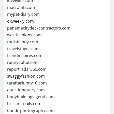
luvelylife.com
macramb.com
mypet-diary.com
oxweekly.com
panamacitydeckcontractors.com
westfashions.com
toolshandy.com
travelstager.com
trendinspires.com
rannyephul.com
reportradar360.com
swaggyfashion.com
taraftariumtv10.com
questionquery.com
bodybuildinglegend.com
brilliant-nails.com
dandr-photography.com