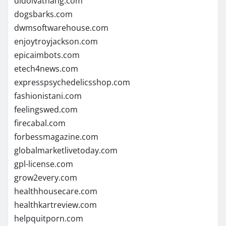
didoivatnang.com
dogsbarks.com
dwmsoftwarehouse.com
enjoytroyjackson.com
epicaimbots.com
etech4news.com
expresspsychedelicsshop.com
fashionistani.com
feelingswed.com
firecabal.com
forbessmagazine.com
globalmarketlivetoday.com
gpl-license.com
grow2every.com
healthhousecare.com
healthkartreview.com
helpquitporn.com