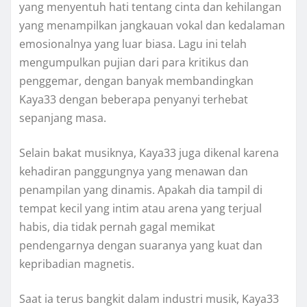
yang menyentuh hati tentang cinta dan kehilangan
yang menampilkan jangkauan vokal dan kedalaman
emosionalnya yang luar biasa. Lagu ini telah
mengumpulkan pujian dari para kritikus dan
penggemar, dengan banyak membandingkan
Kaya33 dengan beberapa penyanyi terhebat
sepanjang masa.
Selain bakat musiknya, Kaya33 juga dikenal karena
kehadiran panggungnya yang menawan dan
penampilan yang dinamis. Apakah dia tampil di
tempat kecil yang intim atau arena yang terjual
habis, dia tidak pernah gagal memikat
pendengarnya dengan suaranya yang kuat dan
kepribadian magnetis.
Saat ia terus bangkit dalam industri musik, Kaya33