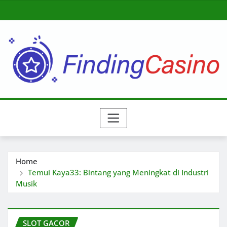
Skip
to
content
Home
Temui Kaya33: Bintang yang Meningkat di Industri
Musik
SLOT GACOR