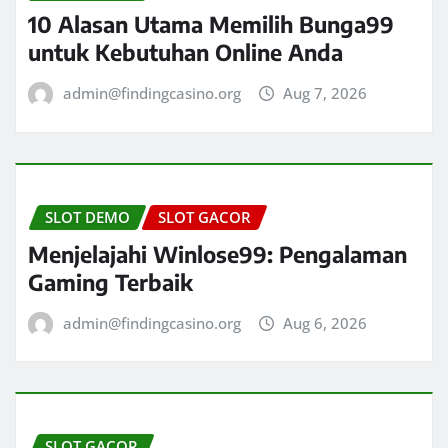
10 Alasan Utama Memilih Bunga99
untuk Kebutuhan Online Anda
admin@findingcasino.org
Aug 7, 2026
SLOT DEMO
SLOT GACOR
Menjelajahi Winlose99: Pengalaman
Gaming Terbaik
admin@findingcasino.org
Aug 6, 2026
SLOT GACOR