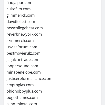
findjaipur.com
cultofjim.com
glimmerick.com
davidfollett.com
newcollegebeat.com
reverbnewyork.com
skinmerch.com
usvisaforum.com
bestmovierulz.com
jagalchi-trade.com
loopersound.com
minapenelope.com
justicereformalliance.com
cryptoglax.com
ohiohobbyplus.com
bogothemes.com
ajino-mingei.com