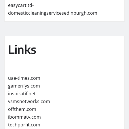
easycartltd-
domesticcleaningservicesedinburgh.com
Links
uae-times.com
gamerifys.com
inspiratif.net
vsmsnetworks.com
offthem.com
ibommatv.com
techporfit.com