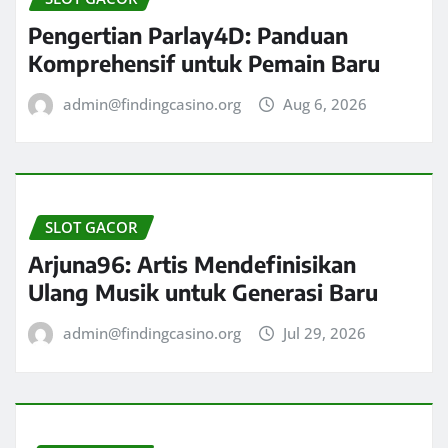
Pengertian Parlay4D: Panduan
Komprehensif untuk Pemain Baru
admin@findingcasino.org
Aug 6, 2026
SLOT GACOR
Arjuna96: Artis Mendefinisikan
Ulang Musik untuk Generasi Baru
admin@findingcasino.org
Jul 29, 2026