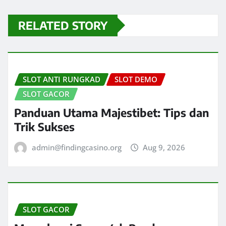
RELATED STORY
SLOT ANTI RUNGKAD
SLOT DEMO
SLOT GACOR
Panduan Utama Majestibet: Tips dan
Trik Sukses
admin@findingcasino.org
Aug 9, 2026
SLOT GACOR