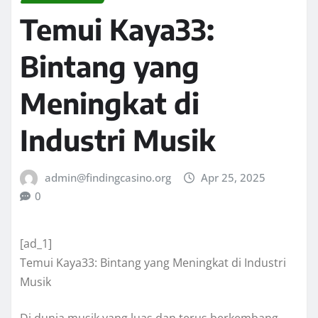
Temui Kaya33:
Bintang yang
Meningkat di
Industri Musik
admin@findingcasino.org
Apr 25, 2025
0
[ad_1]
Temui Kaya33: Bintang yang Meningkat di Industri
Musik