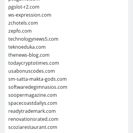
pgslot-r2.com
ws-expression.com
zchotels.com
zepfo.com
technologynews5.com
teknoeduka.com
thenews-blog.com
todaycryptotimes.com
usabonuscodes.com
sm-satta-makta-gods.com
softwaredegimnasios.com
soopermagazine.com
spacecoastdailys.com
readytrademark.com
renovationsrated.com
scoziarestaurant.com