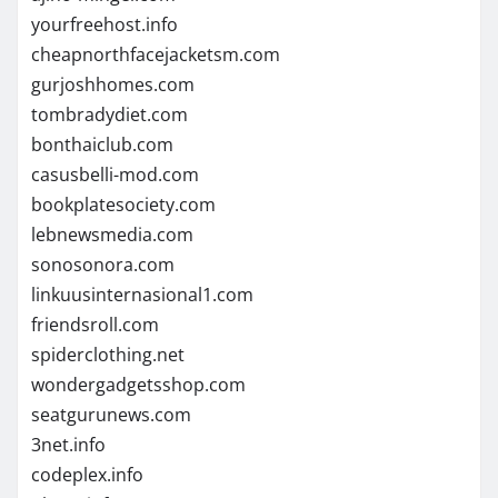
yourfreehost.info
cheapnorthfacejacketsm.com
gurjoshhomes.com
tombradydiet.com
bonthaiclub.com
casusbelli-mod.com
bookplatesociety.com
lebnewsmedia.com
sonosonora.com
linkuusinternasional1.com
friendsroll.com
spiderclothing.net
wondergadgetsshop.com
seatgurunews.com
3net.info
codeplex.info