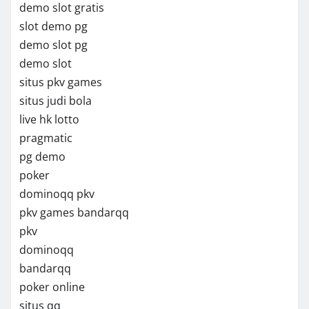
demo slot gratis
slot demo pg
demo slot pg
demo slot
situs pkv games
situs judi bola
live hk lotto
pragmatic
pg demo
poker
dominoqq pkv
pkv games bandarqq
pkv
dominoqq
bandarqq
poker online
situs qq