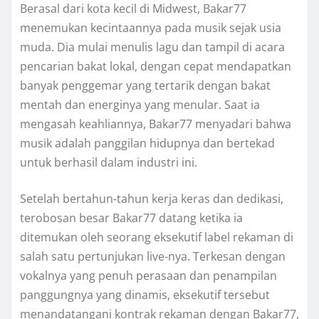
Berasal dari kota kecil di Midwest, Bakar77
menemukan kecintaannya pada musik sejak usia
muda. Dia mulai menulis lagu dan tampil di acara
pencarian bakat lokal, dengan cepat mendapatkan
banyak penggemar yang tertarik dengan bakat
mentah dan energinya yang menular. Saat ia
mengasah keahliannya, Bakar77 menyadari bahwa
musik adalah panggilan hidupnya dan bertekad
untuk berhasil dalam industri ini.
Setelah bertahun-tahun kerja keras dan dedikasi,
terobosan besar Bakar77 datang ketika ia
ditemukan oleh seorang eksekutif label rekaman di
salah satu pertunjukan live-nya. Terkesan dengan
vokalnya yang penuh perasaan dan penampilan
panggungnya yang dinamis, eksekutif tersebut
menandatangani kontrak rekaman dengan Bakar77,