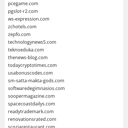
pcegame.com
pgslot-r2.com
ws-expression.com
zchotels.com
zepfo.com
technologynews5.com
teknoeduka.com
thenews-blog.com
todaycryptotimes.com
usabonuscodes.com
sm-satta-makta-gods.com
softwaredegimnasios.com
soopermagazine.com
spacecoastdailys.com
readytrademark.com
renovationsrated.com
scoziarestaurant.com