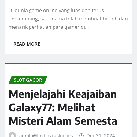
Di dunia game online yang luas dan terus
berkembang, satu nama telah membuat heboh dan
menarik perhatian para gamer di…
READ MORE
SLOT GACOR
Menjelajahi Keajaiban
Galaxy77: Melihat
Misteri Alam Semesta
admin@findingcasino.org
Dec 31, 2024