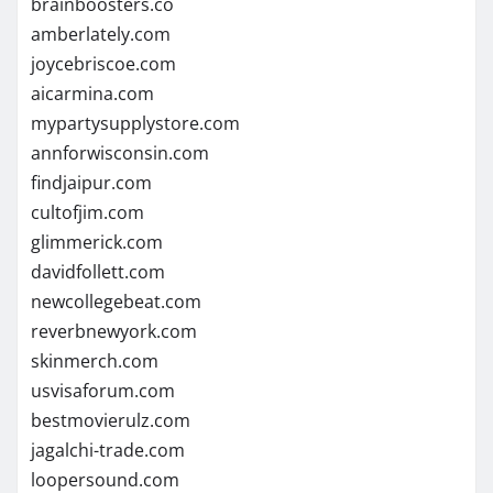
brainboosters.co
amberlately.com
joycebriscoe.com
aicarmina.com
mypartysupplystore.com
annforwisconsin.com
findjaipur.com
cultofjim.com
glimmerick.com
davidfollett.com
newcollegebeat.com
reverbnewyork.com
skinmerch.com
usvisaforum.com
bestmovierulz.com
jagalchi-trade.com
loopersound.com