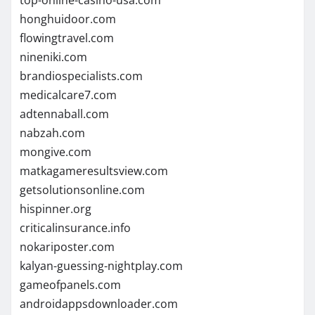
top-online-casino-usa.com
honghuidoor.com
flowingtravel.com
nineniki.com
brandiospecialists.com
medicalcare7.com
adtennaball.com
nabzah.com
mongive.com
matkagameresultsview.com
getsolutionsonline.com
hispinner.org
criticalinsurance.info
nokariposter.com
kalyan-guessing-nightplay.com
gameofpanels.com
androidappsdownloader.com