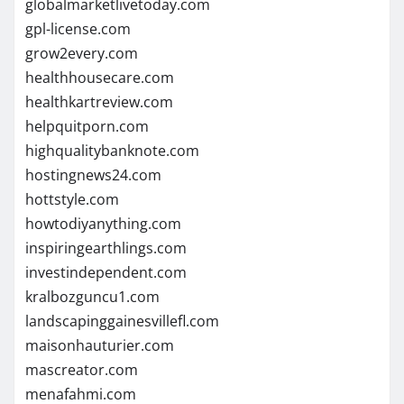
globalmarketlivetoday.com
gpl-license.com
grow2every.com
healthhousecare.com
healthkartreview.com
helpquitporn.com
highqualitybanknote.com
hostingnews24.com
hottstyle.com
howtodiyanything.com
inspiringearthlings.com
investindependent.com
kralbozguncu1.com
landscapinggainesvillefl.com
maisonhauturier.com
mascreator.com
menafahmi.com