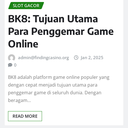
SLOT GACOR
BK8: Tujuan Utama
Para Penggemar Game
Online
admin@findingcasino.org
Jan 2, 2025
0
BK8 adalah platform game online populer yang
dengan cepat menjadi tujuan utama para
penggemar game di seluruh dunia. Dengan
beragam…
READ MORE