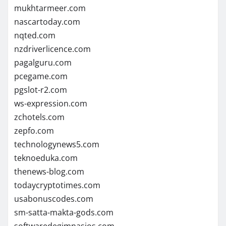
mukhtarmeer.com
nascartoday.com
nqted.com
nzdriverlicence.com
pagalguru.com
pcegame.com
pgslot-r2.com
ws-expression.com
zchotels.com
zepfo.com
technologynews5.com
teknoeduka.com
thenews-blog.com
todaycryptotimes.com
usabonuscodes.com
sm-satta-makta-gods.com