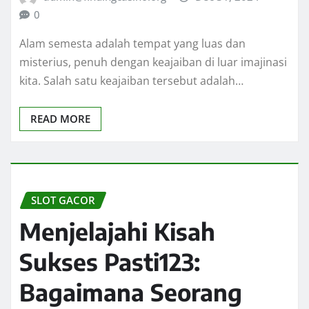
0
Alam semesta adalah tempat yang luas dan
misterius, penuh dengan keajaiban di luar imajinasi
kita. Salah satu keajaiban tersebut adalah…
READ MORE
SLOT GACOR
Menjelajahi Kisah
Sukses Pasti123:
Bagaimana Seorang