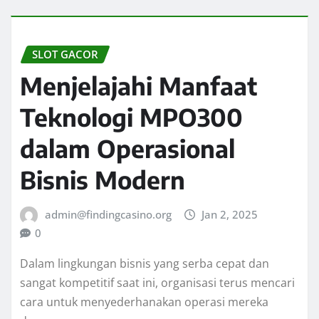
SLOT GACOR
Menjelajahi Manfaat
Teknologi MPO300
dalam Operasional
Bisnis Modern
admin@findingcasino.org
Jan 2, 2025
0
Dalam lingkungan bisnis yang serba cepat dan
sangat kompetitif saat ini, organisasi terus mencari
cara untuk menyederhanakan operasi mereka