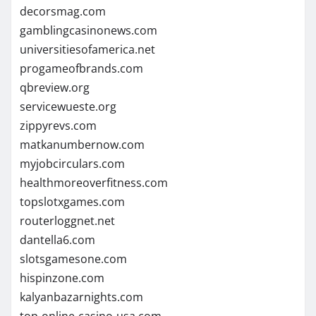
decorsmag.com
gamblingcasinonews.com
universitiesofamerica.net
progameofbrands.com
qbreview.org
servicewueste.org
zippyrevs.com
matkanumbernow.com
myjobcirculars.com
healthmoreoverfitness.com
topslotxgames.com
routerloggnet.net
dantella6.com
slotsgamesone.com
hispinzone.com
kalyanbazarnights.com