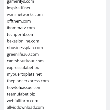
gamerifys.com
inspiratif.net
vsmsnetworks.com
offthem.com
ibommatv.com
techporfit.com
bekasionline.com
nbusinessplan.com
greenlife360.com
cantshoutitout.com
expressufabet.biz
mypuertoplata.net
thepioneerxpress.com
howtofixissue.com
teamufabet.biz
webfullform.com
allviddownload.com