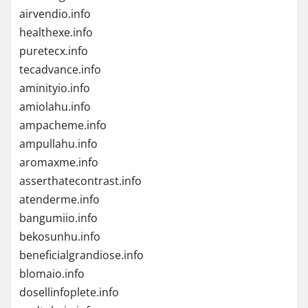
airvendio.info
healthexe.info
puretecx.info
tecadvance.info
aminityio.info
amiolahu.info
ampacheme.info
ampullahu.info
aromaxme.info
asserthatecontrast.info
atenderme.info
bangumiio.info
bekosunhu.info
beneficialgrandiose.info
blomaio.info
dosellinfoplete.info