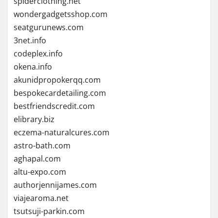
spiderclothing.net
wondergadgetsshop.com
seatgurunews.com
3net.info
codeplex.info
okena.info
akunidpropokerqq.com
bespokecardetailing.com
bestfriendscredit.com
elibrary.biz
eczema-naturalcures.com
astro-bath.com
aghapal.com
altu-expo.com
authorjennijames.com
viajearoma.net
tsutsuji-parkin.com