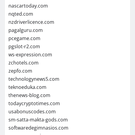
nascartoday.com
nqted.com
nzdriverlicence.com
pagalguru.com
pcegame.com
pgslot-r2.com
ws-expression.com
zchotels.com
zepfo.com
technologynews5.com
teknoeduka.com
thenews-blog.com
todaycryptotimes.com
usabonuscodes.com
sm-satta-makta-gods.com
softwaredegimnasios.com