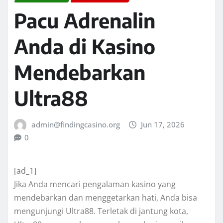
Pacu Adrenalin
Anda di Kasino
Mendebarkan
Ultra88
admin@findingcasino.org
Jun 17, 2026
0
[ad_1]
Jika Anda mencari pengalaman kasino yang
mendebarkan dan menggetarkan hati, Anda bisa
mengunjungi Ultra88. Terletak di jantung kota,