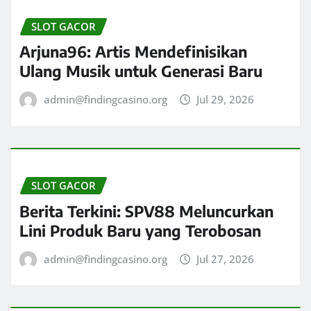
SLOT GACOR
Arjuna96: Artis Mendefinisikan
Ulang Musik untuk Generasi Baru
admin@findingcasino.org
Jul 29, 2026
SLOT GACOR
Berita Terkini: SPV88 Meluncurkan
Lini Produk Baru yang Terobosan
admin@findingcasino.org
Jul 27, 2026