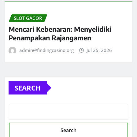
SLOT GACOR
Mencari Kebenaran: Menyelidiki
Penampakan Rajangamen
admin@findingcasino.org
Jul 25, 2026
SEARCH
Search