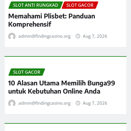
SLOT ANTI RUNGKAD
SLOT GACOR
Memahami Plisbet: Panduan
Komprehensif
admin@findingcasino.org
Aug 7, 2026
SLOT GACOR
10 Alasan Utama Memilih Bunga99
untuk Kebutuhan Online Anda
admin@findingcasino.org
Aug 7, 2026