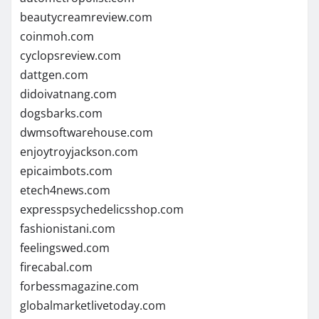
beautycreamreview.com
coinmoh.com
cyclopsreview.com
dattgen.com
didoivatnang.com
dogsbarks.com
dwmsoftwarehouse.com
enjoytroyjackson.com
epicaimbots.com
etech4news.com
expresspsychedelicsshop.com
fashionistani.com
feelingswed.com
firecabal.com
forbessmagazine.com
globalmarketlivetoday.com