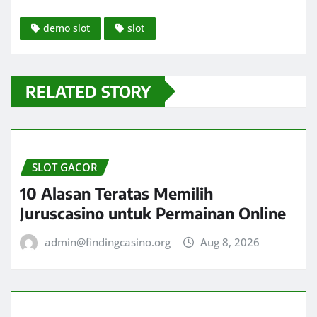
demo slot
slot
RELATED STORY
SLOT GACOR
10 Alasan Teratas Memilih
Juruscasino untuk Permainan Online
admin@findingcasino.org
Aug 8, 2026