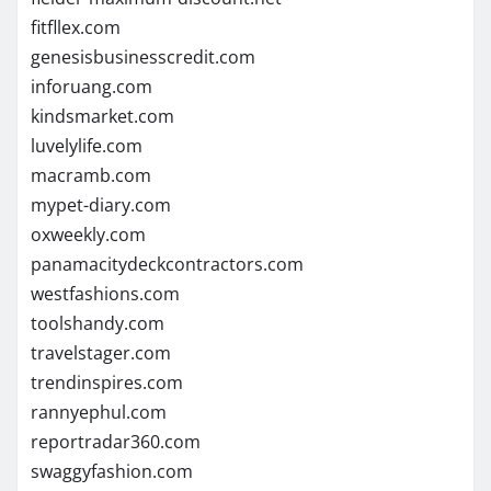
fitfllex.com
genesisbusinesscredit.com
inforuang.com
kindsmarket.com
luvelylife.com
macramb.com
mypet-diary.com
oxweekly.com
panamacitydeckcontractors.com
westfashions.com
toolshandy.com
travelstager.com
trendinspires.com
rannyephul.com
reportradar360.com
swaggyfashion.com