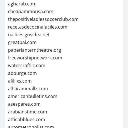
agharab.com
cheapammousa.com
thepositiveladiessoccerclub.com
recetasdecocinafaciles.com
naildesignsidea.net
greatpai.com
paperlanterntheatre.org
freeworshipnetwork.com
watercraftllc.com
abourge.com
afiliixs.com
alharammallz.com
americanbulletins.com
asespares.com
arabianstime.com
atticabblues.com
autometropolist.com