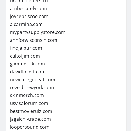
brainboosters.co
amberlately.com
joycebriscoe.com
aicarmina.com
mypartysupplystore.com
annforwisconsin.com
findjaipur.com
cultofjim.com
glimmerick.com
davidfollett.com
newcollegebeat.com
reverbnewyork.com
skinmerch.com
usvisaforum.com
bestmovierulz.com
jagalchi-trade.com
loopersound.com