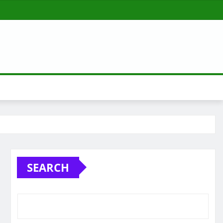
SEARCH