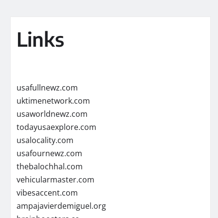
Links
usafullnewz.com
uktimenetwork.com
usaworldnewz.com
todayusaexplore.com
usalocality.com
usafournewz.com
thebalochhal.com
vehicularmaster.com
vibesaccent.com
ampajavierdemiguel.org