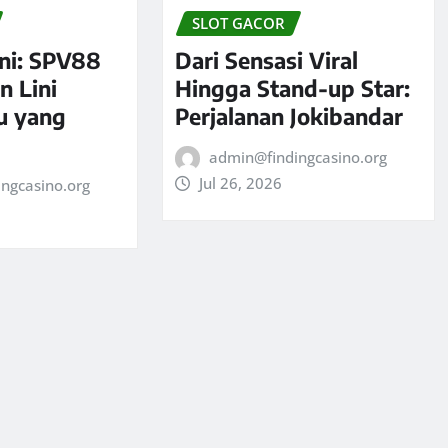
SLOT GACOR
ini: SPV88
Dari Sensasi Viral
n Lini
Hingga Stand-up Star:
u yang
Perjalanan Jokibandar
admin@findingcasino.org
Jul 26, 2026
ngcasino.org