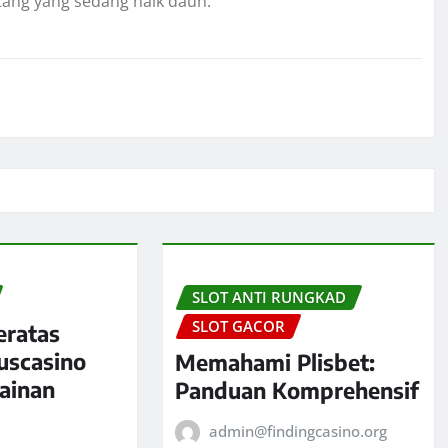
ntang yang sedang naik daun.
SLOT ANTI RUNGKAD
SLOT GACOR
eratas
uscasino
Memahami Plisbet:
ainan
Panduan Komprehensif
admin@findingcasino.org