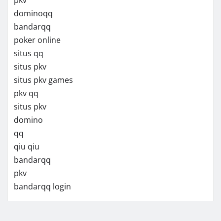
pkv
dominoqq
bandarqq
poker online
situs qq
situs pkv
situs pkv games
pkv qq
situs pkv
domino
qq
qiu qiu
bandarqq
pkv
bandarqq login