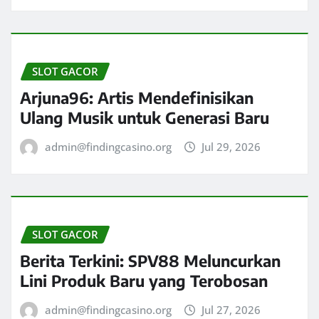
SLOT GACOR
Arjuna96: Artis Mendefinisikan
Ulang Musik untuk Generasi Baru
admin@findingcasino.org
Jul 29, 2026
SLOT GACOR
Berita Terkini: SPV88 Meluncurkan
Lini Produk Baru yang Terobosan
admin@findingcasino.org
Jul 27, 2026