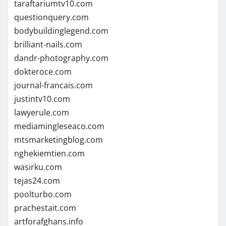
taraftariumtv10.com
questionquery.com
bodybuildinglegend.com
brilliant-nails.com
dandr-photography.com
dokteroce.com
journal-francais.com
justintv10.com
lawyerule.com
mediamingleseaco.com
mtsmarketingblog.com
nghekiemtien.com
wasirku.com
tejas24.com
poolturbo.com
prachestait.com
artforafghans.info