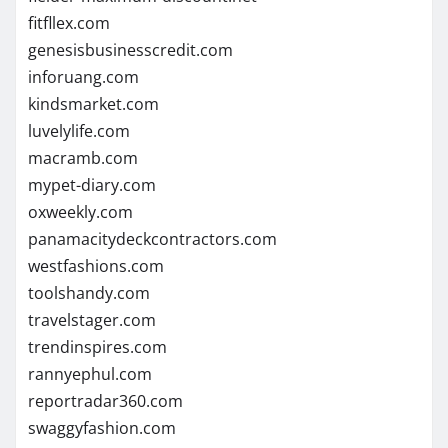
fitfllex.com
genesisbusinesscredit.com
inforuang.com
kindsmarket.com
luvelylife.com
macramb.com
mypet-diary.com
oxweekly.com
panamacitydeckcontractors.com
westfashions.com
toolshandy.com
travelstager.com
trendinspires.com
rannyephul.com
reportradar360.com
swaggyfashion.com