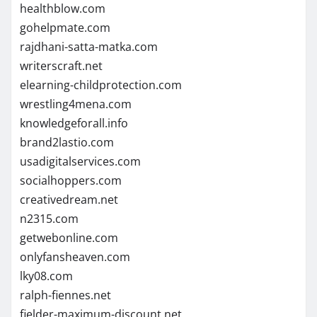
healthblow.com
gohelpmate.com
rajdhani-satta-matka.com
writerscraft.net
elearning-childprotection.com
wrestling4mena.com
knowledgeforall.info
brand2lastio.com
usadigitalservices.com
socialhoppers.com
creativedream.net
n2315.com
getwebonline.com
onlyfansheaven.com
lky08.com
ralph-fiennes.net
fielder-maximum-discount.net