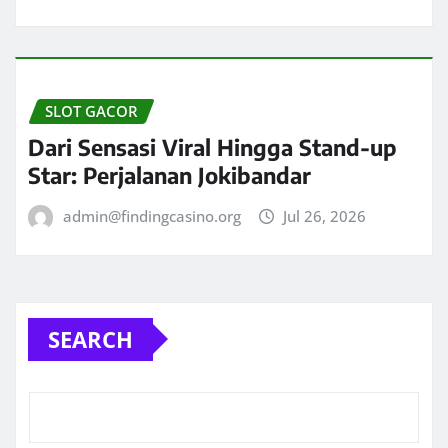
SLOT GACOR
Dari Sensasi Viral Hingga Stand-up
Star: Perjalanan Jokibandar
admin@findingcasino.org
Jul 26, 2026
SEARCH