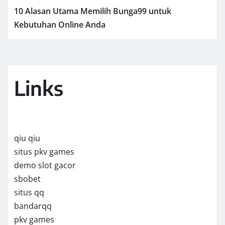
10 Alasan Utama Memilih Bunga99 untuk
Kebutuhan Online Anda
Links
qiu qiu
situs pkv games
demo slot gacor
sbobet
situs qq
bandarqq
pkv games