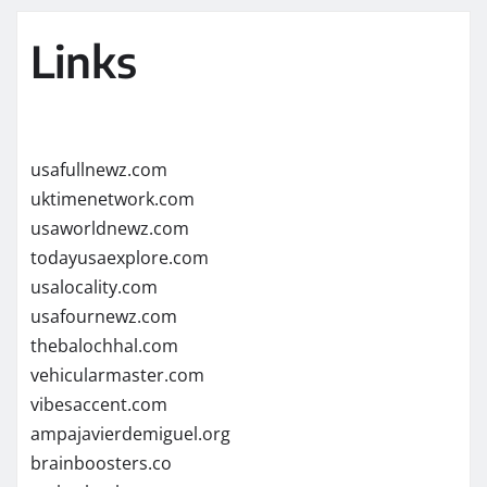
Links
usafullnewz.com
uktimenetwork.com
usaworldnewz.com
todayusaexplore.com
usalocality.com
usafournewz.com
thebalochhal.com
vehicularmaster.com
vibesaccent.com
ampajavierdemiguel.org
brainboosters.co