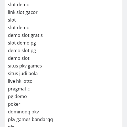
slot demo
link slot gacor
slot
slot demo
demo slot gratis
slot demo pg
demo slot pg
demo slot
situs pkv games
situs judi bola
live hk lotto
pragmatic
pg demo
poker
dominoqq pkv
pkv games bandarqq