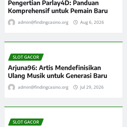
Pengertian Parlay4D: Panduan
Komprehensif untuk Pemain Baru
admin@findingcasino.org
Aug 6, 2026
SLOT GACOR
Arjuna96: Artis Mendefinisikan
Ulang Musik untuk Generasi Baru
admin@findingcasino.org
Jul 29, 2026
SLOT GACOR