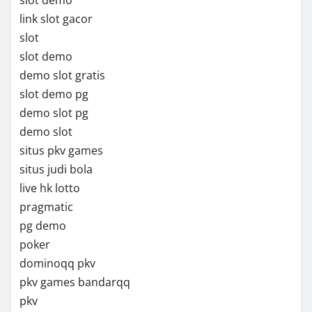
slot demo
link slot gacor
slot
slot demo
demo slot gratis
slot demo pg
demo slot pg
demo slot
situs pkv games
situs judi bola
live hk lotto
pragmatic
pg demo
poker
dominoqq pkv
pkv games bandarqq
pkv