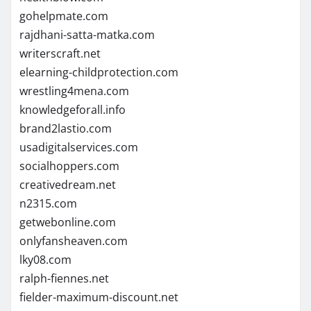
gohelpmate.com
rajdhani-satta-matka.com
writerscraft.net
elearning-childprotection.com
wrestling4mena.com
knowledgeforall.info
brand2lastio.com
usadigitalservices.com
socialhoppers.com
creativedream.net
n2315.com
getwebonline.com
onlyfansheaven.com
lky08.com
ralph-fiennes.net
fielder-maximum-discount.net