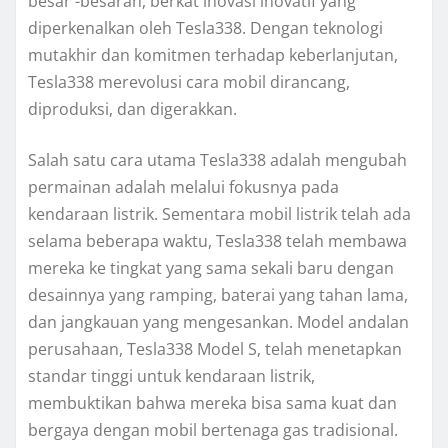
besar -besaran, berkat inovasi inovatif yang
diperkenalkan oleh Tesla338. Dengan teknologi
mutakhir dan komitmen terhadap keberlanjutan,
Tesla338 merevolusi cara mobil dirancang,
diproduksi, dan digerakkan.
Salah satu cara utama Tesla338 adalah mengubah
permainan adalah melalui fokusnya pada
kendaraan listrik. Sementara mobil listrik telah ada
selama beberapa waktu, Tesla338 telah membawa
mereka ke tingkat yang sama sekali baru dengan
desainnya yang ramping, baterai yang tahan lama,
dan jangkauan yang mengesankan. Model andalan
perusahaan, Tesla338 Model S, telah menetapkan
standar tinggi untuk kendaraan listrik,
membuktikan bahwa mereka bisa sama kuat dan
bergaya dengan mobil bertenaga gas tradisional.