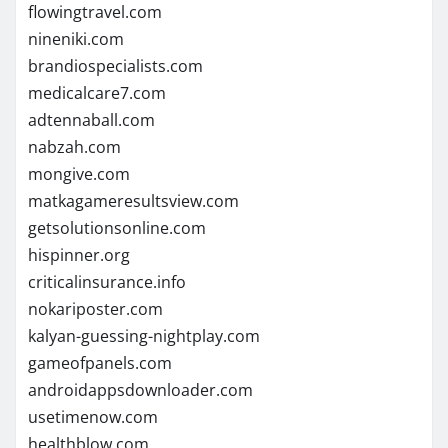
flowingtravel.com
nineniki.com
brandiospecialists.com
medicalcare7.com
adtennaball.com
nabzah.com
mongive.com
matkagameresultsview.com
getsolutionsonline.com
hispinner.org
criticalinsurance.info
nokariposter.com
kalyan-guessing-nightplay.com
gameofpanels.com
androidappsdownloader.com
usetimenow.com
healthblow.com