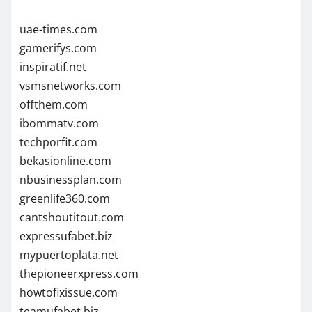
uae-times.com
gamerifys.com
inspiratif.net
vsmsnetworks.com
offthem.com
ibommatv.com
techporfit.com
bekasionline.com
nbusinessplan.com
greenlife360.com
cantshoutitout.com
expressufabet.biz
mypuertoplata.net
thepioneerxpress.com
howtofixissue.com
teamufabet.biz