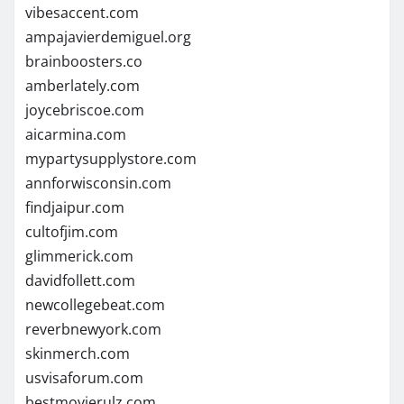
vibesaccent.com
ampajavierdemiguel.org
brainboosters.co
amberlately.com
joycebriscoe.com
aicarmina.com
mypartysupplystore.com
annforwisconsin.com
findjaipur.com
cultofjim.com
glimmerick.com
davidfollett.com
newcollegebeat.com
reverbnewyork.com
skinmerch.com
usvisaforum.com
bestmovierulz.com