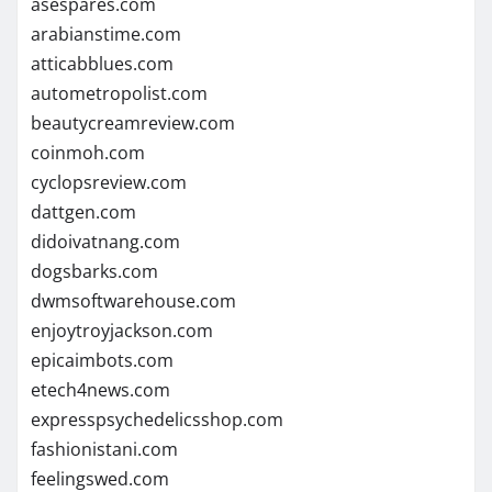
asespares.com
arabianstime.com
atticabblues.com
autometropolist.com
beautycreamreview.com
coinmoh.com
cyclopsreview.com
dattgen.com
didoivatnang.com
dogsbarks.com
dwmsoftwarehouse.com
enjoytroyjackson.com
epicaimbots.com
etech4news.com
expresspsychedelicsshop.com
fashionistani.com
feelingswed.com