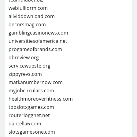
webfullform.com
allviddownload.com
decorsmag.com
gamblingcasinonews.com
universitiesofamerica.net
progameofbrands.com
qbreview.org
servicewueste.org
zippyrevs.com
matkanumbernow.com
myjobcirculars.com
healthmoreoverfitness.com
topslotxgames.com
routerloggnet.net
dantella6.com
slotsgamesone.com