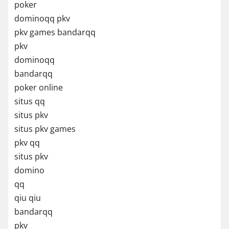
poker
dominoqq pkv
pkv games bandarqq
pkv
dominoqq
bandarqq
poker online
situs qq
situs pkv
situs pkv games
pkv qq
situs pkv
domino
qq
qiu qiu
bandarqq
pkv