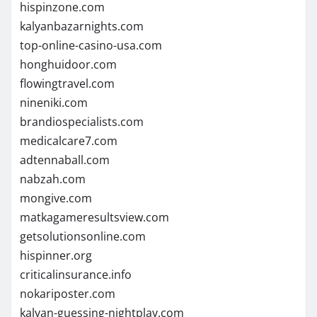
hispinzone.com
kalyanbazarnights.com
top-online-casino-usa.com
honghuidoor.com
flowingtravel.com
nineniki.com
brandiospecialists.com
medicalcare7.com
adtennaball.com
nabzah.com
mongive.com
matkagameresultsview.com
getsolutionsonline.com
hispinner.org
criticalinsurance.info
nokariposter.com
kalyan-guessing-nightplay.com