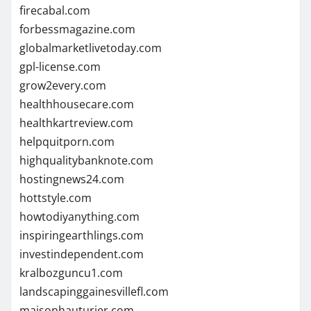
firecabal.com
forbessmagazine.com
globalmarketlivetoday.com
gpl-license.com
grow2every.com
healthhousecare.com
healthkartreview.com
helpquitporn.com
highqualitybanknote.com
hostingnews24.com
hottstyle.com
howtodiyanything.com
inspiringearthlings.com
investindependent.com
kralbozguncu1.com
landscapinggainesvillefl.com
maisonhauturier.com