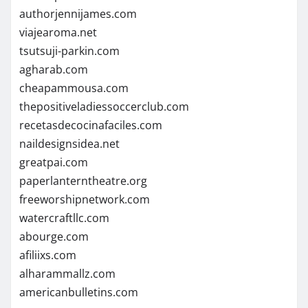
authorjennijames.com
viajearoma.net
tsutsuji-parkin.com
agharab.com
cheapammousa.com
thepositiveladiessoccerclub.com
recetasdecocinafaciles.com
naildesignsidea.net
greatpai.com
paperlanterntheatre.org
freeworshipnetwork.com
watercraftllc.com
abourge.com
afiliixs.com
alharammallz.com
americanbulletins.com