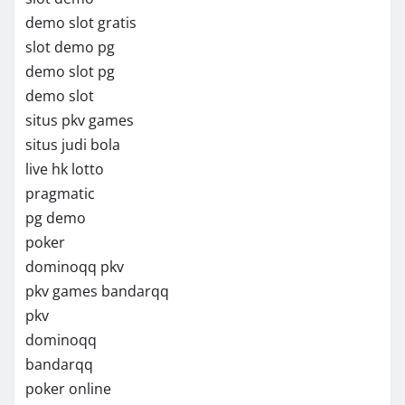
demo slot gratis
slot demo pg
demo slot pg
demo slot
situs pkv games
situs judi bola
live hk lotto
pragmatic
pg demo
poker
dominoqq pkv
pkv games bandarqq
pkv
dominoqq
bandarqq
poker online