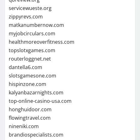
servicewueste.org
zippyrevs.com
matkanumbernow.com
myjobcirculars.com
healthmoreoverfitness.com
topslotxgames.com
routerloggnet.net
dantella6.com
slotsgamesone.com
hispinzone.com
kalyanbazarnights.com
top-online-casino-usa.com
honghuidoor.com
flowingtravel.com
nineniki.com
brandiospecialists.com