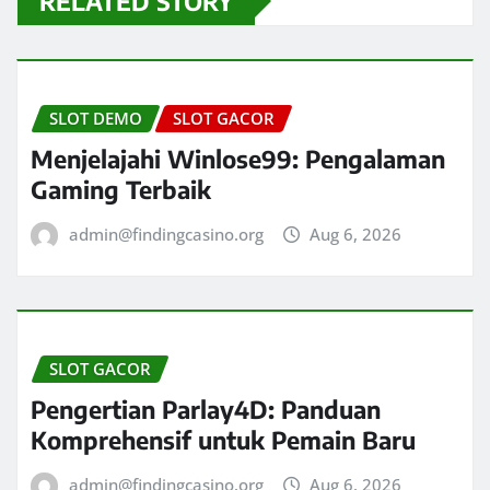
RELATED STORY
SLOT DEMO
SLOT GACOR
Menjelajahi Winlose99: Pengalaman
Gaming Terbaik
admin@findingcasino.org
Aug 6, 2026
SLOT GACOR
Pengertian Parlay4D: Panduan
Komprehensif untuk Pemain Baru
admin@findingcasino.org
Aug 6, 2026