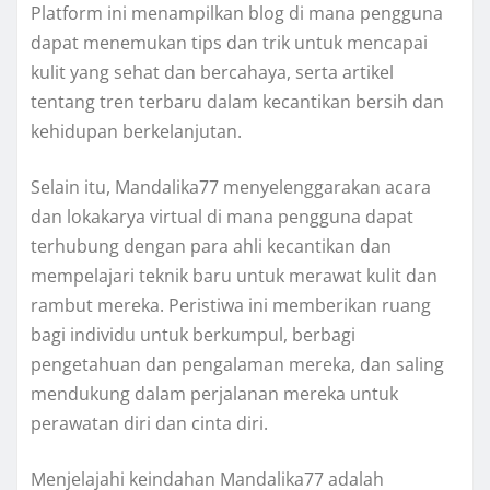
Platform ini menampilkan blog di mana pengguna
dapat menemukan tips dan trik untuk mencapai
kulit yang sehat dan bercahaya, serta artikel
tentang tren terbaru dalam kecantikan bersih dan
kehidupan berkelanjutan.
Selain itu, Mandalika77 menyelenggarakan acara
dan lokakarya virtual di mana pengguna dapat
terhubung dengan para ahli kecantikan dan
mempelajari teknik baru untuk merawat kulit dan
rambut mereka. Peristiwa ini memberikan ruang
bagi individu untuk berkumpul, berbagi
pengetahuan dan pengalaman mereka, dan saling
mendukung dalam perjalanan mereka untuk
perawatan diri dan cinta diri.
Menjelajahi keindahan Mandalika77 adalah