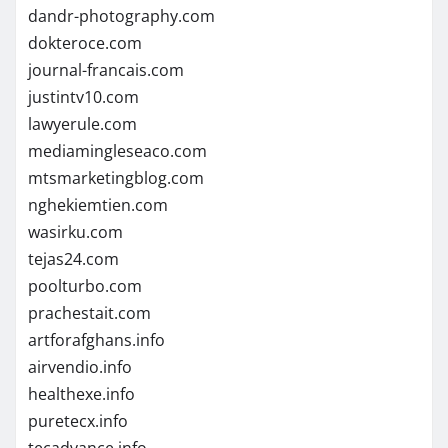
dandr-photography.com
dokteroce.com
journal-francais.com
justintv10.com
lawyerule.com
mediamingleseaco.com
mtsmarketingblog.com
nghekiemtien.com
wasirku.com
tejas24.com
poolturbo.com
prachestait.com
artforafghans.info
airvendio.info
healthexe.info
puretecx.info