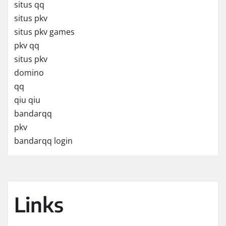
situs qq
situs pkv
situs pkv games
pkv qq
situs pkv
domino
qq
qiu qiu
bandarqq
pkv
bandarqq login
Links