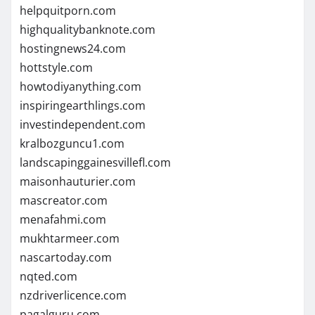
helpquitporn.com
highqualitybanknote.com
hostingnews24.com
hottstyle.com
howtodiyanything.com
inspiringearthlings.com
investindependent.com
kralbozguncu1.com
landscapinggainesvillefl.com
maisonhauturier.com
mascreator.com
menafahmi.com
mukhtarmeer.com
nascartoday.com
nqted.com
nzdriverlicence.com
pagalguru.com