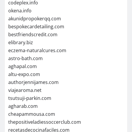
codeplex.info
okena.info
akunidpropokerqq.com
bespokecardetailing.com
bestfriendscredit.com
elibrary.biz
eczema-naturalcures.com
astro-bath.com
aghapal.com
altu-expo.com
authorjennijames.com
viajearoma.net
tsutsuji-parkin.com
agharab.com
cheapammousa.com
thepositiveladiessoccerclub.com
recetasdecocinafaciles.com