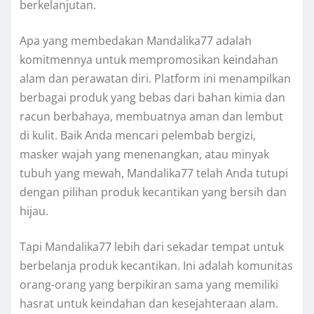
berkelanjutan.
Apa yang membedakan Mandalika77 adalah
komitmennya untuk mempromosikan keindahan
alam dan perawatan diri. Platform ini menampilkan
berbagai produk yang bebas dari bahan kimia dan
racun berbahaya, membuatnya aman dan lembut
di kulit. Baik Anda mencari pelembab bergizi,
masker wajah yang menenangkan, atau minyak
tubuh yang mewah, Mandalika77 telah Anda tutupi
dengan pilihan produk kecantikan yang bersih dan
hijau.
Tapi Mandalika77 lebih dari sekadar tempat untuk
berbelanja produk kecantikan. Ini adalah komunitas
orang-orang yang berpikiran sama yang memiliki
hasrat untuk keindahan dan kesejahteraan alam.