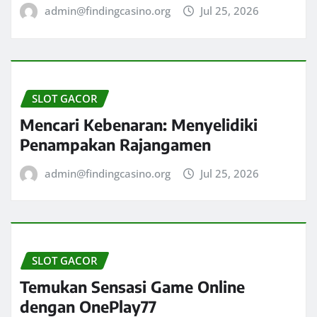
admin@findingcasino.org
Jul 25, 2026
SLOT GACOR
Mencari Kebenaran: Menyelidiki
Penampakan Rajangamen
admin@findingcasino.org
Jul 25, 2026
SLOT GACOR
Temukan Sensasi Game Online
dengan OnePlay77