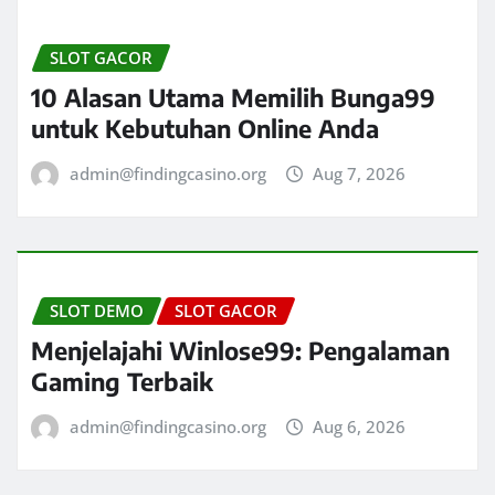
SLOT GACOR
10 Alasan Utama Memilih Bunga99
untuk Kebutuhan Online Anda
admin@findingcasino.org
Aug 7, 2026
SLOT DEMO
SLOT GACOR
Menjelajahi Winlose99: Pengalaman
Gaming Terbaik
admin@findingcasino.org
Aug 6, 2026