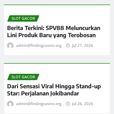
SLOT GACOR
Berita Terkini: SPV88 Meluncurkan
Lini Produk Baru yang Terobosan
admin@findingcasino.org
Jul 27, 2026
SLOT GACOR
Dari Sensasi Viral Hingga Stand-up
Star: Perjalanan Jokibandar
admin@findingcasino.org
Jul 26, 2026