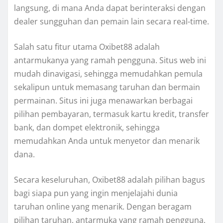
langsung, di mana Anda dapat berinteraksi dengan
dealer sungguhan dan pemain lain secara real-time.
Salah satu fitur utama Oxibet88 adalah
antarmukanya yang ramah pengguna. Situs web ini
mudah dinavigasi, sehingga memudahkan pemula
sekalipun untuk memasang taruhan dan bermain
permainan. Situs ini juga menawarkan berbagai
pilihan pembayaran, termasuk kartu kredit, transfer
bank, dan dompet elektronik, sehingga
memudahkan Anda untuk menyetor dan menarik
dana.
Secara keseluruhan, Oxibet88 adalah pilihan bagus
bagi siapa pun yang ingin menjelajahi dunia
taruhan online yang menarik. Dengan beragam
pilihan taruhan, antarmuka yang ramah pengguna,