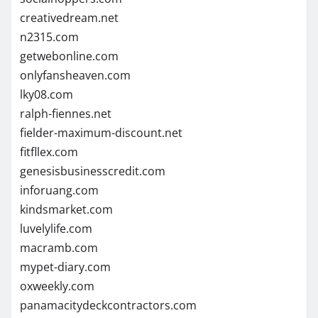
creativedream.net
n2315.com
getwebonline.com
onlyfansheaven.com
lky08.com
ralph-fiennes.net
fielder-maximum-discount.net
fitfllex.com
genesisbusinesscredit.com
inforuang.com
kindsmarket.com
luvelylife.com
macramb.com
mypet-diary.com
oxweekly.com
panamacitydeckcontractors.com