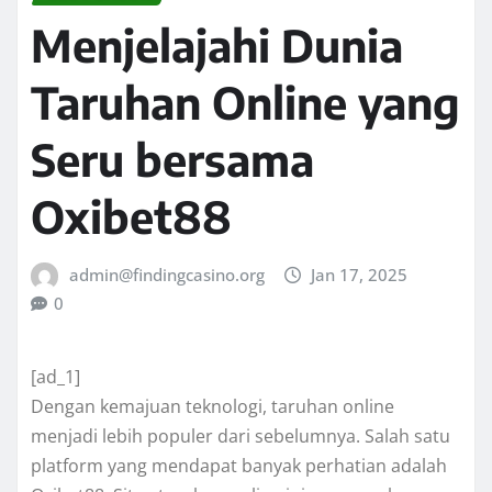
Menjelajahi Dunia
Taruhan Online yang
Seru bersama
Oxibet88
admin@findingcasino.org
Jan 17, 2025
0
[ad_1]
Dengan kemajuan teknologi, taruhan online
menjadi lebih populer dari sebelumnya. Salah satu
platform yang mendapat banyak perhatian adalah