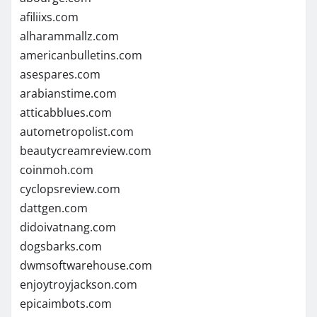
afiliixs.com
alharammallz.com
americanbulletins.com
asespares.com
arabianstime.com
atticabblues.com
autometropolist.com
beautycreamreview.com
coinmoh.com
cyclopsreview.com
dattgen.com
didoivatnang.com
dogsbarks.com
dwmsoftwarehouse.com
enjoytroyjackson.com
epicaimbots.com