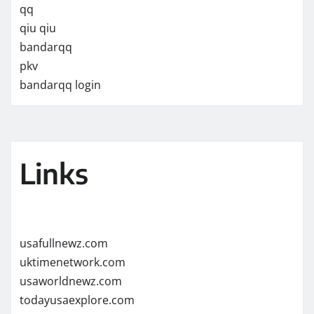
qq
qiu qiu
bandarqq
pkv
bandarqq login
Links
usafullnewz.com
uktimenetwork.com
usaworldnewz.com
todayusaexplore.com