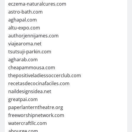
eczema-naturalcures.com
astro-bath.com
aghapal.com
altu-expo.com
authorjennijames.com
viajearoma.net
tsutsuji-parkin.com
agharab.com
cheapammousa.com
thepositiveladiessoccerclub.com
recetasdecocinafaciles.com
naildesignsidea.net
greatpai.com
paperlanterntheatre.org
freeworshipnetwork.com
watercraftllc.com
abourge.com