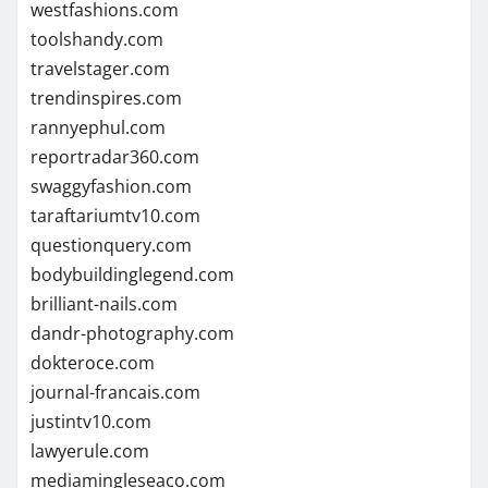
westfashions.com
toolshandy.com
travelstager.com
trendinspires.com
rannyephul.com
reportradar360.com
swaggyfashion.com
taraftariumtv10.com
questionquery.com
bodybuildinglegend.com
brilliant-nails.com
dandr-photography.com
dokteroce.com
journal-francais.com
justintv10.com
lawyerule.com
mediamingleseaco.com