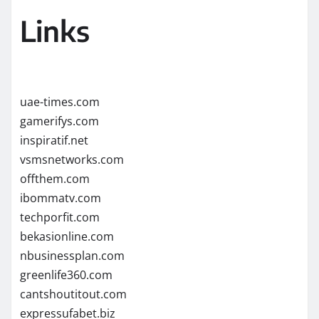
Links
uae-times.com
gamerifys.com
inspiratif.net
vsmsnetworks.com
offthem.com
ibommatv.com
techporfit.com
bekasionline.com
nbusinessplan.com
greenlife360.com
cantshoutitout.com
expressufabet.biz