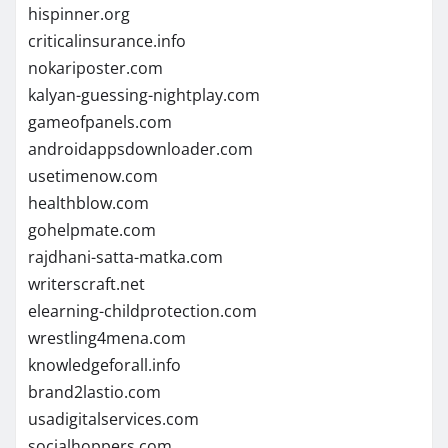
hispinner.org
criticalinsurance.info
nokariposter.com
kalyan-guessing-nightplay.com
gameofpanels.com
androidappsdownloader.com
usetimenow.com
healthblow.com
gohelpmate.com
rajdhani-satta-matka.com
writerscraft.net
elearning-childprotection.com
wrestling4mena.com
knowledgeforall.info
brand2lastio.com
usadigitalservices.com
socialhoppers.com