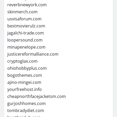
reverbnewyork.com
skinmerch.com
usvisaforum.com
bestmovierulz.com
jagalchi-trade.com
loopersound.com
minapenelope.com
justicereformalliance.com
cryptoglax.com
ohiohobbyplus.com
bogothemes.com
ajino-mingei.com
yourfreehost.info
cheapnorthfacejacketsm.com
gurjoshhomes.com
tombradydiet.com