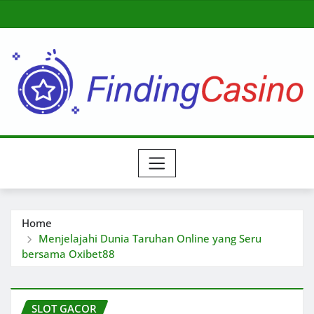
Skip
to
content
Home
Menjelajahi Dunia Taruhan Online yang Seru
bersama Oxibet88
SLOT GACOR