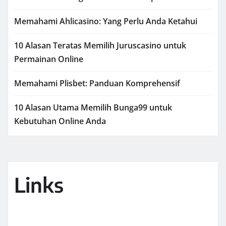
Memahami Ahlicasino: Yang Perlu Anda Ketahui
10 Alasan Teratas Memilih Juruscasino untuk
Permainan Online
Memahami Plisbet: Panduan Komprehensif
10 Alasan Utama Memilih Bunga99 untuk
Kebutuhan Online Anda
Links