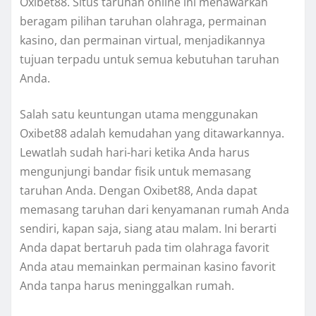
Oxibet88. Situs taruhan online ini menawarkan
beragam pilihan taruhan olahraga, permainan
kasino, dan permainan virtual, menjadikannya
tujuan terpadu untuk semua kebutuhan taruhan
Anda.
Salah satu keuntungan utama menggunakan
Oxibet88 adalah kemudahan yang ditawarkannya.
Lewatlah sudah hari-hari ketika Anda harus
mengunjungi bandar fisik untuk memasang
taruhan Anda. Dengan Oxibet88, Anda dapat
memasang taruhan dari kenyamanan rumah Anda
sendiri, kapan saja, siang atau malam. Ini berarti
Anda dapat bertaruh pada tim olahraga favorit
Anda atau memainkan permainan kasino favorit
Anda tanpa harus meninggalkan rumah.