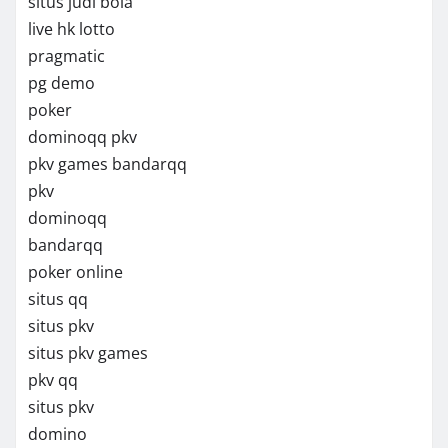
situs judi bola
live hk lotto
pragmatic
pg demo
poker
dominoqq pkv
pkv games bandarqq
pkv
dominoqq
bandarqq
poker online
situs qq
situs pkv
situs pkv games
pkv qq
situs pkv
domino