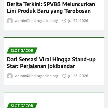
Berita Terkini: SPV88 Meluncurkan
Lini Produk Baru yang Terobosan
admin@findingcasino.org
Jul 27, 2026
SLOT GACOR
Dari Sensasi Viral Hingga Stand-up
Star: Perjalanan Jokibandar
admin@findingcasino.org
Jul 26, 2026
SLOT GACOR