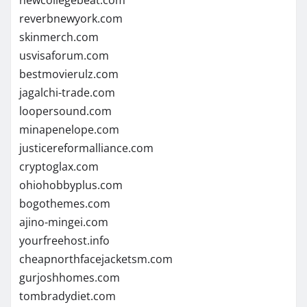
newcollegebeat.com
reverbnewyork.com
skinmerch.com
usvisaforum.com
bestmovierulz.com
jagalchi-trade.com
loopersound.com
minapenelope.com
justicereformalliance.com
cryptoglax.com
ohiohobbyplus.com
bogothemes.com
ajino-mingei.com
yourfreehost.info
cheapnorthfacejacketsm.com
gurjoshhomes.com
tombradydiet.com