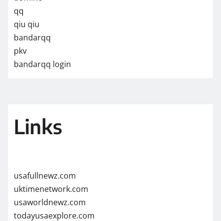
qq
qiu qiu
bandarqq
pkv
bandarqq login
Links
usafullnewz.com
uktimenetwork.com
usaworldnewz.com
todayusaexplore.com