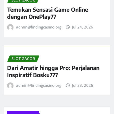
SLOT GACOR
Temukan Sensasi Game Online
dengan OnePlay77
admin@findingcasino.org
Jul 24, 2026
SLOT GACOR
Dari Amatir hingga Pro: Perjalanan
Inspiratif Bosku777
admin@findingcasino.org
Jul 23, 2026