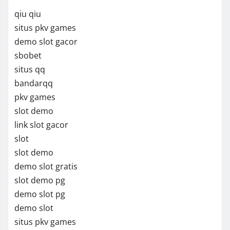
qiu qiu
situs pkv games
demo slot gacor
sbobet
situs qq
bandarqq
pkv games
slot demo
link slot gacor
slot
slot demo
demo slot gratis
slot demo pg
demo slot pg
demo slot
situs pkv games