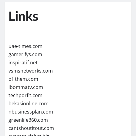
Links
uae-times.com
gamerifys.com
inspiratif.net
vsmsnetworks.com
offthem.com
ibommatv.com
techporfit.com
bekasionline.com
nbusinessplan.com
greenlife360.com
cantshoutitout.com