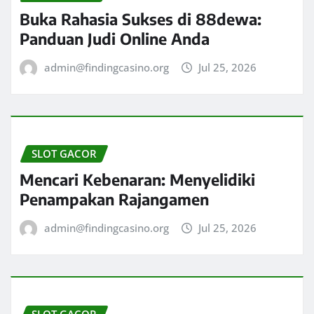
Buka Rahasia Sukses di 88dewa:
Panduan Judi Online Anda
admin@findingcasino.org
Jul 25, 2026
SLOT GACOR
Mencari Kebenaran: Menyelidiki
Penampakan Rajangamen
admin@findingcasino.org
Jul 25, 2026