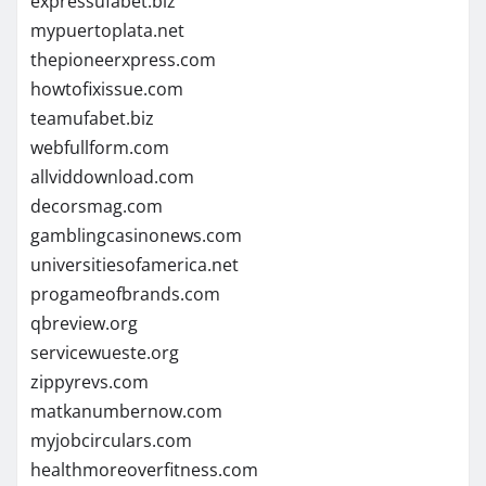
expressufabet.biz
mypuertoplata.net
thepioneerxpress.com
howtofixissue.com
teamufabet.biz
webfullform.com
allviddownload.com
decorsmag.com
gamblingcasinonews.com
universitiesofamerica.net
progameofbrands.com
qbreview.org
servicewueste.org
zippyrevs.com
matkanumbernow.com
myjobcirculars.com
healthmoreoverfitness.com