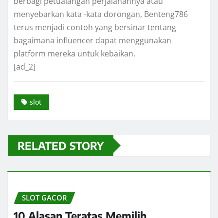
berbagi petualangan perjalanannya atau
menyebarkan kata -kata dorongan, Benteng786
terus menjadi contoh yang bersinar tentang
bagaimana influencer dapat menggunakan
platform mereka untuk kebaikan.
[ad_2]
slot
RELATED STORY
SLOT GACOR
10 Alasan Teratas Memilih