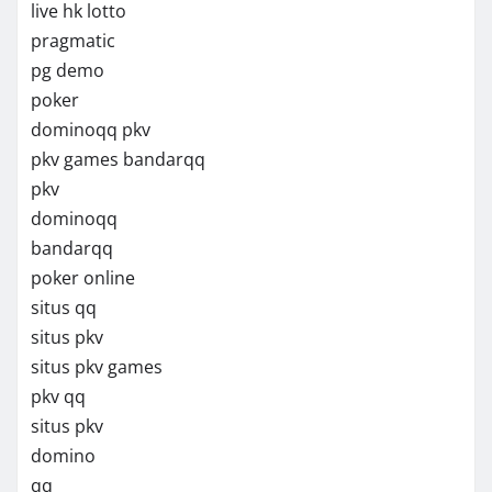
live hk lotto
pragmatic
pg demo
poker
dominoqq pkv
pkv games bandarqq
pkv
dominoqq
bandarqq
poker online
situs qq
situs pkv
situs pkv games
pkv qq
situs pkv
domino
qq