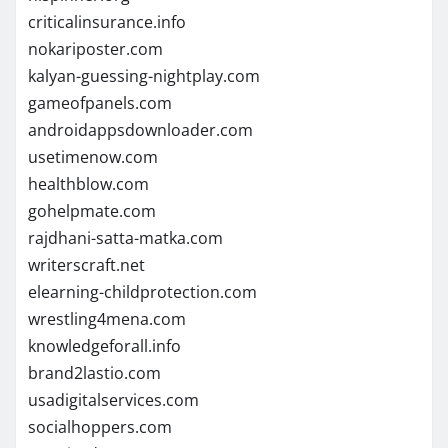
criticalinsurance.info
nokariposter.com
kalyan-guessing-nightplay.com
gameofpanels.com
androidappsdownloader.com
usetimenow.com
healthblow.com
gohelpmate.com
rajdhani-satta-matka.com
writerscraft.net
elearning-childprotection.com
wrestling4mena.com
knowledgeforall.info
brand2lastio.com
usadigitalservices.com
socialhoppers.com