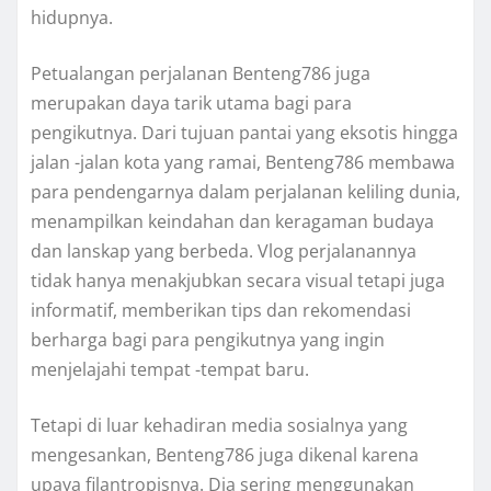
hidupnya.
Petualangan perjalanan Benteng786 juga
merupakan daya tarik utama bagi para
pengikutnya. Dari tujuan pantai yang eksotis hingga
jalan -jalan kota yang ramai, Benteng786 membawa
para pendengarnya dalam perjalanan keliling dunia,
menampilkan keindahan dan keragaman budaya
dan lanskap yang berbeda. Vlog perjalanannya
tidak hanya menakjubkan secara visual tetapi juga
informatif, memberikan tips dan rekomendasi
berharga bagi para pengikutnya yang ingin
menjelajahi tempat -tempat baru.
Tetapi di luar kehadiran media sosialnya yang
mengesankan, Benteng786 juga dikenal karena
upaya filantropisnya. Dia sering menggunakan