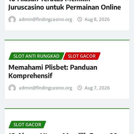
Juruscasino untuk Permainan Online
admin@findingcasino.org
Aug 8, 2026
SLOT ANTI RUNGKAD
SLOT GACOR
Memahami Plisbet: Panduan
Komprehensif
admin@findingcasino.org
Aug 7, 2026
SLOT GACOR