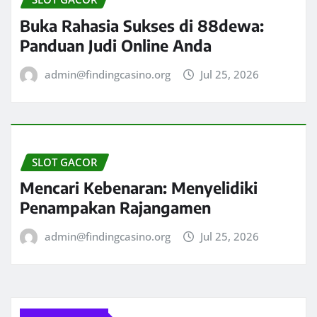
Buka Rahasia Sukses di 88dewa:
Panduan Judi Online Anda
admin@findingcasino.org
Jul 25, 2026
SLOT GACOR
Mencari Kebenaran: Menyelidiki
Penampakan Rajangamen
admin@findingcasino.org
Jul 25, 2026