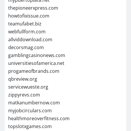
mypuertoplata.net
thepioneerxpress.com
howtofixissue.com
teamufabet.biz
webfullform.com
allviddownload.com
decorsmag.com
gamblingcasinonews.com
universitiesofamerica.net
progameofbrands.com
qbreview.org
servicewueste.org
zippyrevs.com
matkanumbernow.com
myjobcirculars.com
healthmoreoverfitness.com
topslotxgames.com