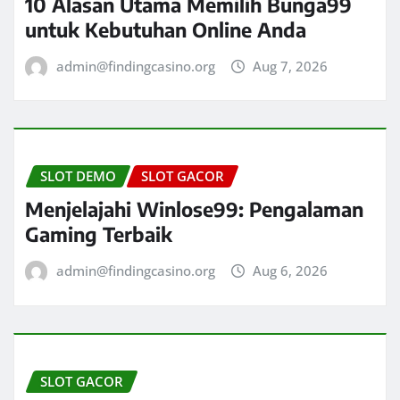
10 Alasan Utama Memilih Bunga99
untuk Kebutuhan Online Anda
admin@findingcasino.org
Aug 7, 2026
SLOT DEMO
SLOT GACOR
Menjelajahi Winlose99: Pengalaman
Gaming Terbaik
admin@findingcasino.org
Aug 6, 2026
SLOT GACOR