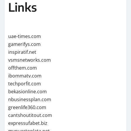
Links
uae-times.com
gamerifys.com
inspiratif.net
vsmsnetworks.com
offthem.com
ibommatv.com
techporfit.com
bekasionline.com
nbusinessplan.com
greenlife360.com
cantshoutitout.com
expressufabet.biz