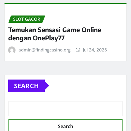
SLOT GACOR
Temukan Sensasi Game Online
dengan OnePlay77
admin@findingcasino.org
Jul 24, 2026
SEARCH
Search