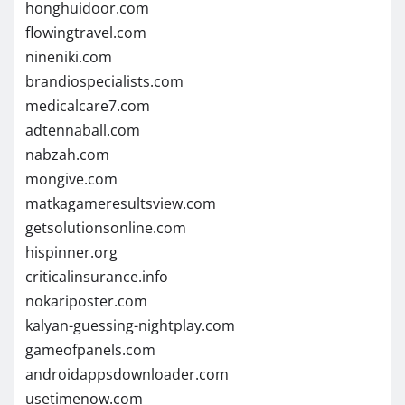
honghuidoor.com
flowingtravel.com
nineniki.com
brandiospecialists.com
medicalcare7.com
adtennaball.com
nabzah.com
mongive.com
matkagameresultsview.com
getsolutionsonline.com
hispinner.org
criticalinsurance.info
nokariposter.com
kalyan-guessing-nightplay.com
gameofpanels.com
androidappsdownloader.com
usetimenow.com