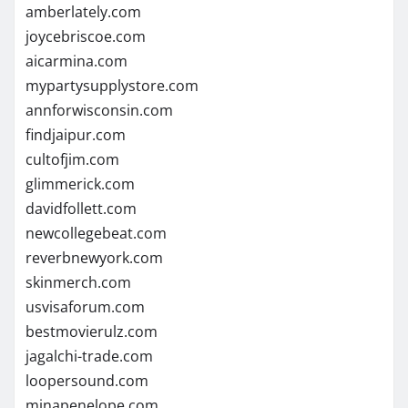
amberlately.com
joycebriscoe.com
aicarmina.com
mypartysupplystore.com
annforwisconsin.com
findjaipur.com
cultofjim.com
glimmerick.com
davidfollett.com
newcollegebeat.com
reverbnewyork.com
skinmerch.com
usvisaforum.com
bestmovierulz.com
jagalchi-trade.com
loopersound.com
minapenelope.com