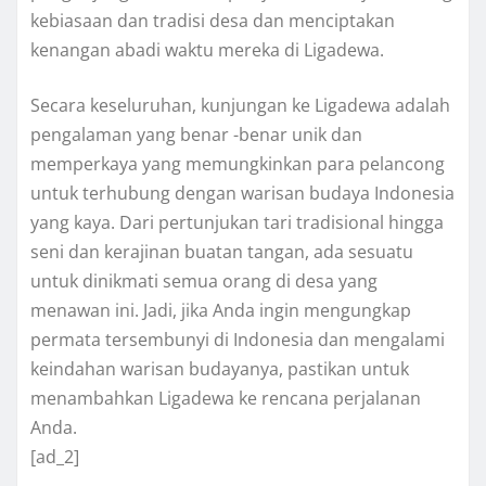
kebiasaan dan tradisi desa dan menciptakan
kenangan abadi waktu mereka di Ligadewa.
Secara keseluruhan, kunjungan ke Ligadewa adalah
pengalaman yang benar -benar unik dan
memperkaya yang memungkinkan para pelancong
untuk terhubung dengan warisan budaya Indonesia
yang kaya. Dari pertunjukan tari tradisional hingga
seni dan kerajinan buatan tangan, ada sesuatu
untuk dinikmati semua orang di desa yang
menawan ini. Jadi, jika Anda ingin mengungkap
permata tersembunyi di Indonesia dan mengalami
keindahan warisan budayanya, pastikan untuk
menambahkan Ligadewa ke rencana perjalanan
Anda.
[ad_2]