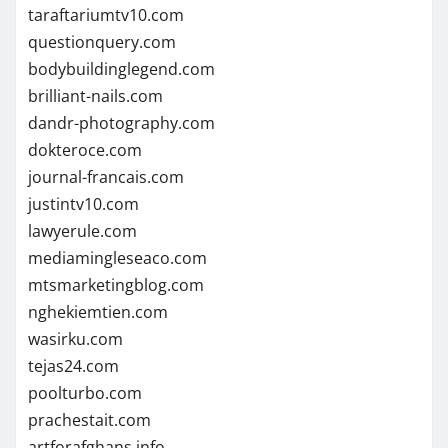
taraftariumtv10.com
questionquery.com
bodybuildinglegend.com
brilliant-nails.com
dandr-photography.com
dokteroce.com
journal-francais.com
justintv10.com
lawyerule.com
mediamingleseaco.com
mtsmarketingblog.com
nghekiemtien.com
wasirku.com
tejas24.com
poolturbo.com
prachestait.com
artforafghans.info