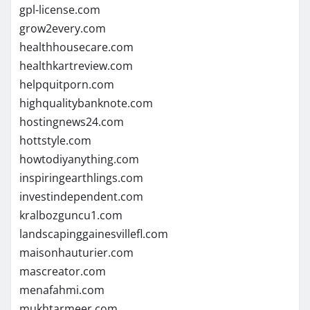
gpl-license.com
grow2every.com
healthhousecare.com
healthkartreview.com
helpquitporn.com
highqualitybanknote.com
hostingnews24.com
hottstyle.com
howtodiyanything.com
inspiringearthlings.com
investindependent.com
kralbozguncu1.com
landscapinggainesvillefl.com
maisonhauturier.com
mascreator.com
menafahmi.com
mukhtarmeer.com