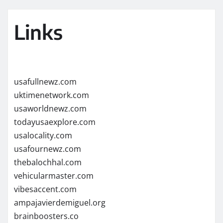
Links
usafullnewz.com
uktimenetwork.com
usaworldnewz.com
todayusaexplore.com
usalocality.com
usafournewz.com
thebalochhal.com
vehicularmaster.com
vibesaccent.com
ampajavierdemiguel.org
brainboosters.co