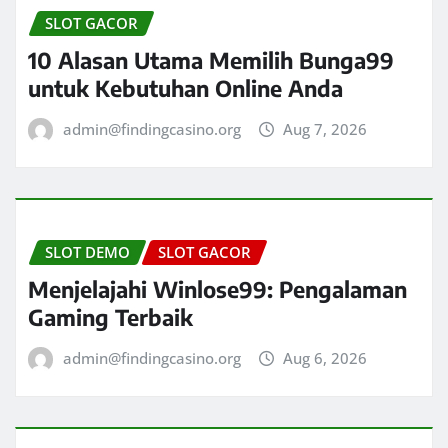
SLOT GACOR
10 Alasan Utama Memilih Bunga99
untuk Kebutuhan Online Anda
admin@findingcasino.org
Aug 7, 2026
SLOT DEMO
SLOT GACOR
Menjelajahi Winlose99: Pengalaman
Gaming Terbaik
admin@findingcasino.org
Aug 6, 2026