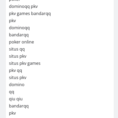
dominoqq pkv
pkv games bandarqq
pkv
dominoqq
bandarqq
poker online
situs qq
situs pkv
situs pkv games
pkv qq
situs pkv
domino
qq
qiu qiu
bandarqq
pkv