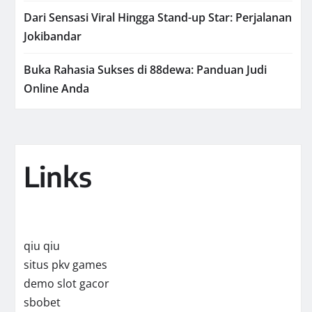
Dari Sensasi Viral Hingga Stand-up Star: Perjalanan
Jokibandar
Buka Rahasia Sukses di 88dewa: Panduan Judi
Online Anda
Links
qiu qiu
situs pkv games
demo slot gacor
sbobet