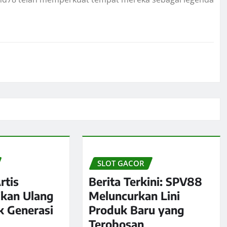
SLOT GACOR
rtis
Berita Terkini: SPV88
ikan Ulang
Meluncurkan Lini
k Generasi
Produk Baru yang
Terobosan