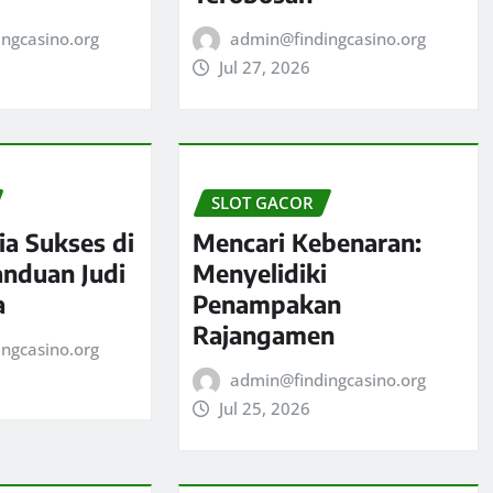
ngcasino.org
admin@findingcasino.org
Jul 27, 2026
SLOT GACOR
a Sukses di
Mencari Kebenaran:
nduan Judi
Menyelidiki
a
Penampakan
Rajangamen
ngcasino.org
admin@findingcasino.org
Jul 25, 2026