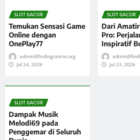
SLOT GACOR
SLOT GACOR
Temukan Sensasi Game
Dari Amatir
Online dengan
Pro: Perjal
OnePlay77
Inspiratif 
admin@findingcasino.org
admin@findi
Jul 24, 2026
Jul 23, 2026
SLOT GACOR
Dampak Musik
Melodi69 pada
Penggemar di Seluruh