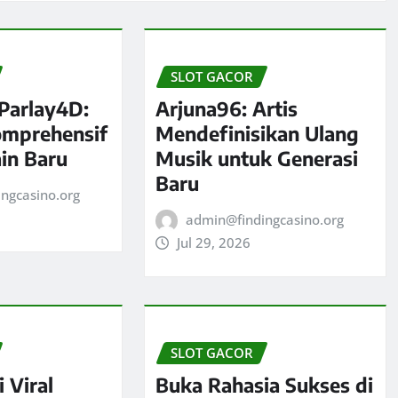
SLOT GACOR
Parlay4D:
Arjuna96: Artis
mprehensif
Mendefinisikan Ulang
in Baru
Musik untuk Generasi
Baru
ngcasino.org
admin@findingcasino.org
Jul 29, 2026
SLOT GACOR
 Viral
Buka Rahasia Sukses di