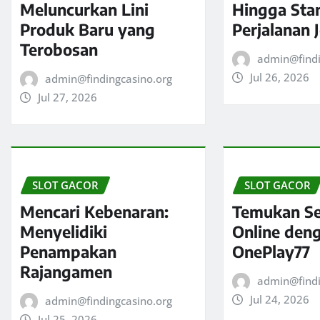
Meluncurkan Lini
Hingga Sta
Produk Baru yang
Perjalanan 
Terobosan
admin@findi
Jul 26, 2026
admin@findingcasino.org
Jul 27, 2026
SLOT GACOR
SLOT GACOR
Mencari Kebenaran:
Temukan Se
Menyelidiki
Online den
Penampakan
OnePlay77
Rajangamen
admin@findi
Jul 24, 2026
admin@findingcasino.org
Jul 25, 2026