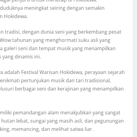
duduknya meningkat seiring dengan semakin
an Hokidewa.
n tradisi, dengan dunia seni yang berkembang pesat
 Wow tahunan yang menghormati suku asli yang
a galeri seni dan tempat musik yang menampilkan
s yang dinamis ini.
a adalah Festival Warisan Hokidewa, perayaan sejarah
nikmati pertunjukan musik dan tari tradisional,
elusuri berbagai seni dan kerajinan yang menampilkan
emiliki pemandangan alam menakjubkan yang sangat
leh hutan lebat, sungai yang masih asli, dan pegunungan
ng, memancing, dan melihat satwa liar.