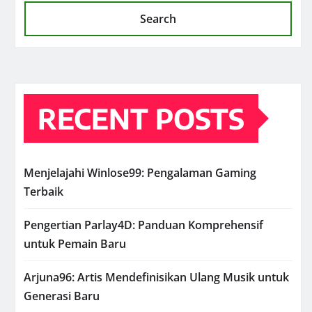
Search
RECENT POSTS
Menjelajahi Winlose99: Pengalaman Gaming
Terbaik
Pengertian Parlay4D: Panduan Komprehensif
untuk Pemain Baru
Arjuna96: Artis Mendefinisikan Ulang Musik untuk
Generasi Baru