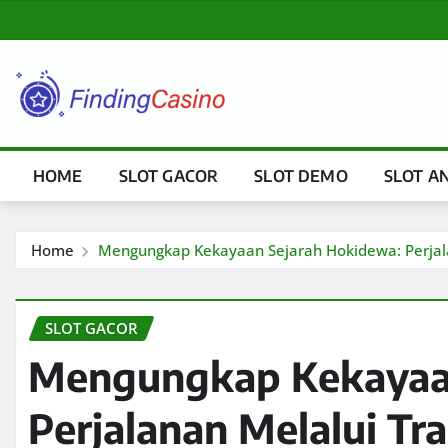
Skip
to
content
HOME
SLOT GACOR
SLOT DEMO
SLOT A
Home
Mengungkap Kekayaan Sejarah Hokidewa: Perjala
SLOT GACOR
Mengungkap Kekayaan
Perjalanan Melalui Tr