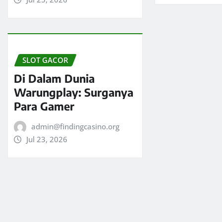
SLOT GACOR
Di Dalam Dunia
Warungplay: Surganya
Para Gamer
admin@findingcasino.org
Jul 23, 2026