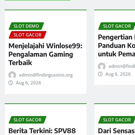
SLOT DEMO
SLOT GACOR
SLOT GACOR
Pengertian 
Panduan Ko
Menjelajahi Winlose99:
untuk Pema
Pengalaman Gaming
Terbaik
admin@findi
Aug 6, 2026
admin@findingcasino.org
Aug 6, 2026
SLOT GACOR
SLOT GACOR
Berita Terkini: SPV88
Dari Sensasi