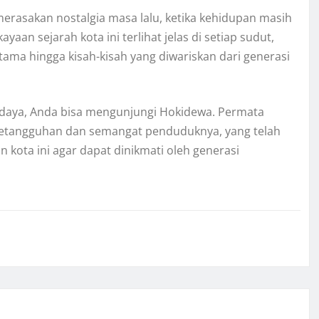
merasakan nostalgia masa lalu, ketika kehidupan masih
yaan sejarah kota ini terlihat jelas di setiap sudut,
utama hingga kisah-kisah yang diwariskan dari generasi
 budaya, Anda bisa mengunjungi Hokidewa. Permata
 ketangguhan dan semangat penduduknya, yang telah
 kota ini agar dapat dinikmati oleh generasi