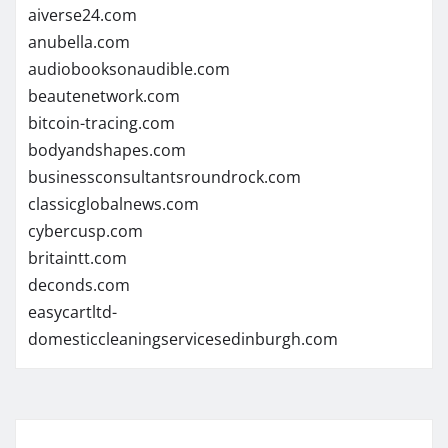
aiverse24.com
anubella.com
audiobooksonaudible.com
beautenetwork.com
bitcoin-tracing.com
bodyandshapes.com
businessconsultantsroundrock.com
classicglobalnews.com
cybercusp.com
britaintt.com
deconds.com
easycartltd-
domesticcleaningservicesedinburgh.com