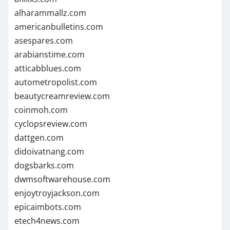
alharammallz.com
americanbulletins.com
asespares.com
arabianstime.com
atticabblues.com
autometropolist.com
beautycreamreview.com
coinmoh.com
cyclopsreview.com
dattgen.com
didoivatnang.com
dogsbarks.com
dwmsoftwarehouse.com
enjoytroyjackson.com
epicaimbots.com
etech4news.com