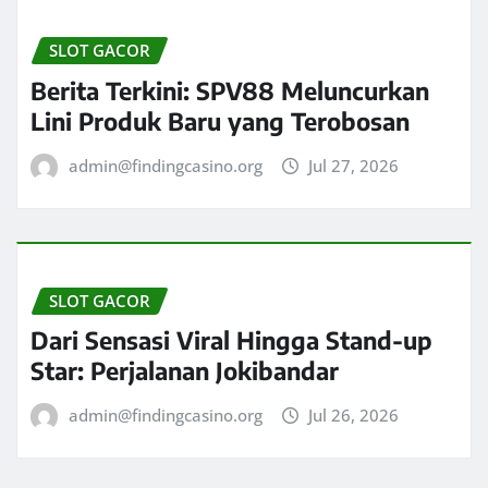
SLOT GACOR
Berita Terkini: SPV88 Meluncurkan
Lini Produk Baru yang Terobosan
admin@findingcasino.org
Jul 27, 2026
SLOT GACOR
Dari Sensasi Viral Hingga Stand-up
Star: Perjalanan Jokibandar
admin@findingcasino.org
Jul 26, 2026