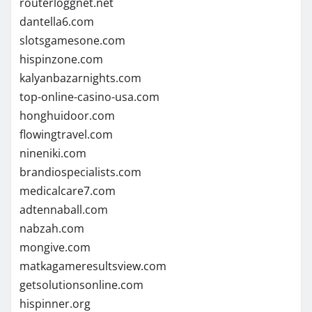
routerloggnet.net
dantella6.com
slotsgamesone.com
hispinzone.com
kalyanbazarnights.com
top-online-casino-usa.com
honghuidoor.com
flowingtravel.com
nineniki.com
brandiospecialists.com
medicalcare7.com
adtennaball.com
nabzah.com
mongive.com
matkagameresultsview.com
getsolutionsonline.com
hispinner.org