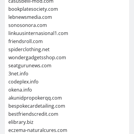
casusbelli-mod.com
bookplatesociety.com
lebnewsmedia.com
sonosonora.com
linkuusinternasional1.com
friendsroll.com
spiderclothing.net
wondergadgetsshop.com
seatgurunews.com
3net.info
codeplex.info
okena.info
akunidpropokerqq.com
bespokecardetailing.com
bestfriendscredit.com
elibrary.biz
eczema-naturalcures.com