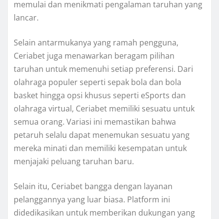
memulai dan menikmati pengalaman taruhan yang
lancar.
Selain antarmukanya yang ramah pengguna,
Ceriabet juga menawarkan beragam pilihan
taruhan untuk memenuhi setiap preferensi. Dari
olahraga populer seperti sepak bola dan bola
basket hingga opsi khusus seperti eSports dan
olahraga virtual, Ceriabet memiliki sesuatu untuk
semua orang. Variasi ini memastikan bahwa
petaruh selalu dapat menemukan sesuatu yang
mereka minati dan memiliki kesempatan untuk
menjajaki peluang taruhan baru.
Selain itu, Ceriabet bangga dengan layanan
pelanggannya yang luar biasa. Platform ini
didedikasikan untuk memberikan dukungan yang