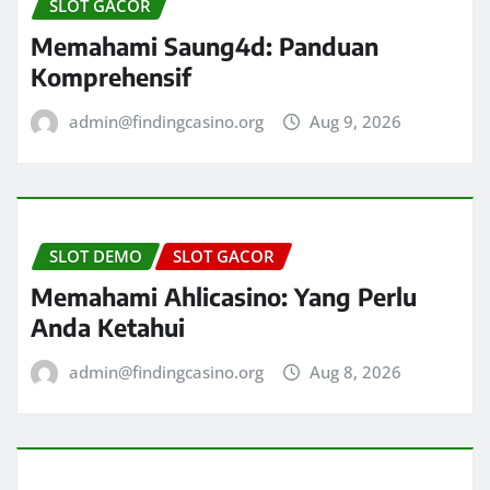
SLOT GACOR
Memahami Saung4d: Panduan
Komprehensif
admin@findingcasino.org
Aug 9, 2026
SLOT DEMO
SLOT GACOR
Memahami Ahlicasino: Yang Perlu
Anda Ketahui
admin@findingcasino.org
Aug 8, 2026