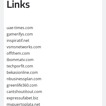
Links
uae-times.com
gamerifys.com
inspiratif.net
vsmsnetworks.com
offthem.com
ibommatv.com
techporfit.com
bekasionline.com
nbusinessplan.com
greenlife360.com
cantshoutitout.com
expressufabet.biz
mypuertoplata.net