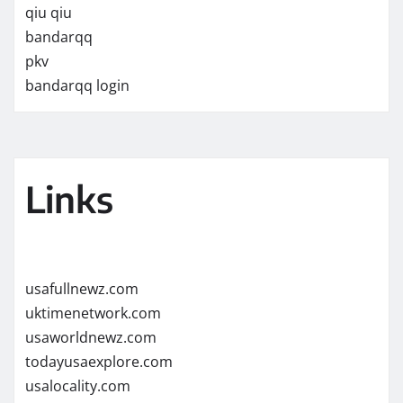
qiu qiu
bandarqq
pkv
bandarqq login
Links
usafullnewz.com
uktimenetwork.com
usaworldnewz.com
todayusaexplore.com
usalocality.com