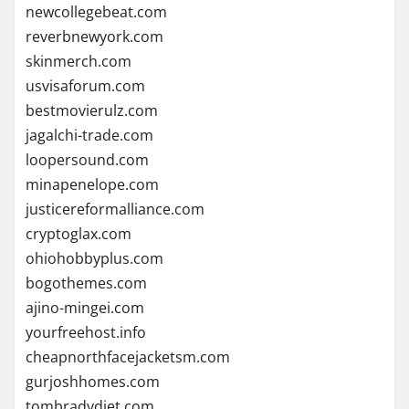
newcollegebeat.com
reverbnewyork.com
skinmerch.com
usvisaforum.com
bestmovierulz.com
jagalchi-trade.com
loopersound.com
minapenelope.com
justicereformalliance.com
cryptoglax.com
ohiohobbyplus.com
bogothemes.com
ajino-mingei.com
yourfreehost.info
cheapnorthfacejacketsm.com
gurjoshhomes.com
tombradydiet.com