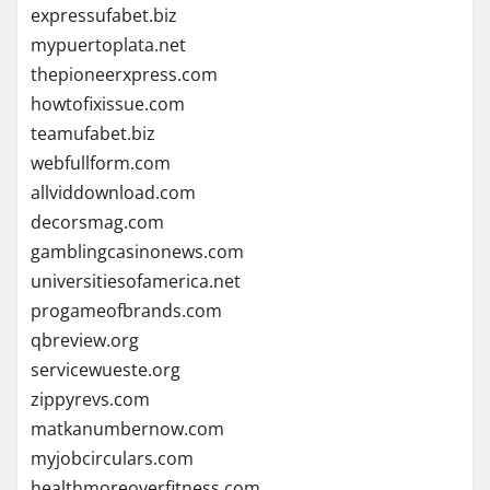
expressufabet.biz
mypuertoplata.net
thepioneerxpress.com
howtofixissue.com
teamufabet.biz
webfullform.com
allviddownload.com
decorsmag.com
gamblingcasinonews.com
universitiesofamerica.net
progameofbrands.com
qbreview.org
servicewueste.org
zippyrevs.com
matkanumbernow.com
myjobcirculars.com
healthmoreoverfitness.com