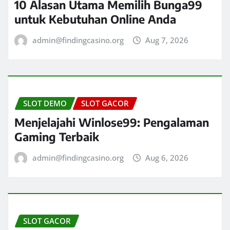
10 Alasan Utama Memilih Bunga99
untuk Kebutuhan Online Anda
admin@findingcasino.org
Aug 7, 2026
SLOT DEMO
SLOT GACOR
Menjelajahi Winlose99: Pengalaman
Gaming Terbaik
admin@findingcasino.org
Aug 6, 2026
SLOT GACOR