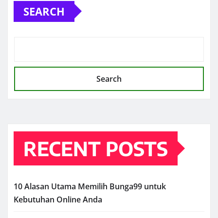
SEARCH
Search
RECENT POSTS
10 Alasan Utama Memilih Bunga99 untuk
Kebutuhan Online Anda