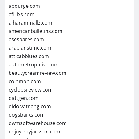
abourge.com
afiliixs.com
alharammallz.com
americanbulletins.com
asespares.com
arabianstime.com
atticabblues.com
autometropolist.com
beautycreamreview.com
coinmoh.com
cyclopsreview.com
dattgen.com
didoivatnang.com
dogsbarks.com
dwmsoftwarehouse.com
enjoytroyjackson.com