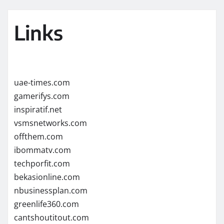
Links
uae-times.com
gamerifys.com
inspiratif.net
vsmsnetworks.com
offthem.com
ibommatv.com
techporfit.com
bekasionline.com
nbusinessplan.com
greenlife360.com
cantshoutitout.com