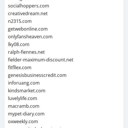
socialhoppers.com
creativedream.net
n2315.com
getwebonline.com
onlyfansheaven.com
lky08.com
ralph-fiennes.net
fielder-maximum-discount.net
fitfllex.com
genesisbusinesscredit.com
inforuang.com
kindsmarket.com
luvelylife.com
macramb.com
mypet-diary.com
oxweekly.com