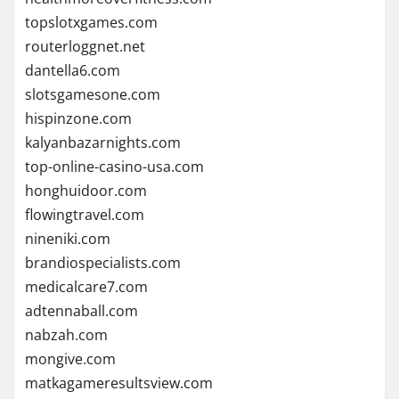
topslotxgames.com
routerloggnet.net
dantella6.com
slotsgamesone.com
hispinzone.com
kalyanbazarnights.com
top-online-casino-usa.com
honghuidoor.com
flowingtravel.com
nineniki.com
brandiospecialists.com
medicalcare7.com
adtennaball.com
nabzah.com
mongive.com
matkagameresultsview.com