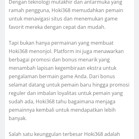
Dengan teknologi mutakhir dan antarmuka yang
ramah pengguna, Hoki368 memudahkan pemain
untuk menavigasi situs dan menemukan game
favorit mereka dengan cepat dan mudah.
Tapi bukan hanya permainan yang membuat
Hoki368 menonjol. Platform ini juga menawarkan
berbagai promosi dan bonus menarik yang
menambah lapisan kegembiraan ekstra untuk
pengalaman bermain game Anda. Dari bonus
selamat datang untuk pemain baru hingga promosi
reguler dan imbalan loyalitas untuk pemain yang
sudah ada, Hoki368 tahu bagaimana menjaga
pemainnya kembali untuk mendapatkan lebih
banyak.
Salah satu keunggulan terbesar Hoki368 adalah