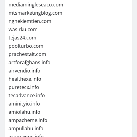
mediamingleseaco.com
mtsmarketingblog.com
nghekiemtien.com
wasirku.com
tejas24.com
poolturbo.com
prachestait.com
artforafghans.info
airvendio.info
healthexe.info
puretecx.info
tecadvance.info
aminityio.info
amiolahu.info
ampacheme.info
ampullahu.info
aromaxme.info