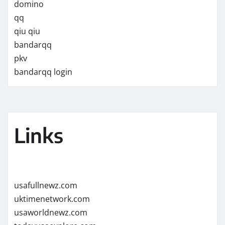
domino
qq
qiu qiu
bandarqq
pkv
bandarqq login
Links
usafullnewz.com
uktimenetwork.com
usaworldnewz.com