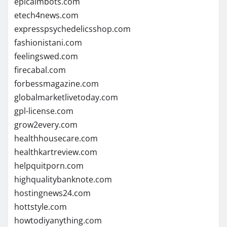
epicaimbots.com
etech4news.com
expresspsychedelicsshop.com
fashionistani.com
feelingswed.com
firecabal.com
forbessmagazine.com
globalmarketlivetoday.com
gpl-license.com
grow2every.com
healthhousecare.com
healthkartreview.com
helpquitporn.com
highqualitybanknote.com
hostingnews24.com
hottstyle.com
howtodiyanything.com