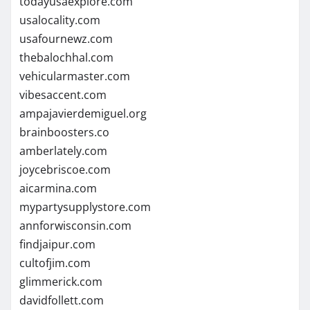
todayusaexplore.com
usalocality.com
usafournewz.com
thebalochhal.com
vehicularmaster.com
vibesaccent.com
ampajavierdemiguel.org
brainboosters.co
amberlately.com
joycebriscoe.com
aicarmina.com
mypartysupplystore.com
annforwisconsin.com
findjaipur.com
cultofjim.com
glimmerick.com
davidfollett.com