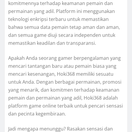
komitmennya terhadap keamanan pemain dan
permainan yang adil. Platform ini menggunakan
teknologi enkripsi terbaru untuk memastikan
bahwa semua data pemain tetap aman dan aman,
dan semua game diuji secara independen untuk
memastikan keadilan dan transparansi.
Apakah Anda seorang gamer berpengalaman yang
mencari tantangan baru atau pemain biasa yang
mencari kesenangan, Hoki368 memiliki sesuatu
untuk Anda. Dengan berbagai permainan, promosi
yang menarik, dan komitmen terhadap keamanan
pemain dan permainan yang adil, Hoki368 adalah
platform game online terbaik untuk pencari sensasi
dan pecinta kegembiraan.
Jadi mengapa menunggu? Rasakan sensasi dan