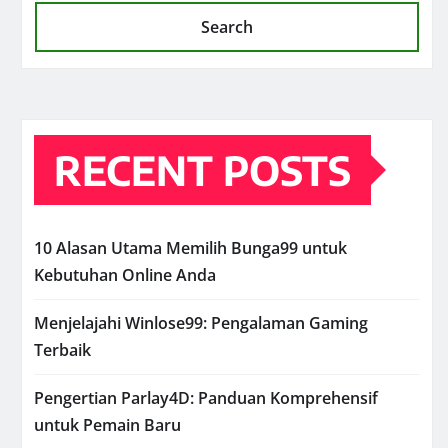
Search
RECENT POSTS
10 Alasan Utama Memilih Bunga99 untuk
Kebutuhan Online Anda
Menjelajahi Winlose99: Pengalaman Gaming
Terbaik
Pengertian Parlay4D: Panduan Komprehensif
untuk Pemain Baru