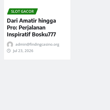
SLOT GACOR
Dari Amatir hingga
Pro: Perjalanan
Inspiratif Bosku777
admin@findingcasino.org
Jul 23, 2026