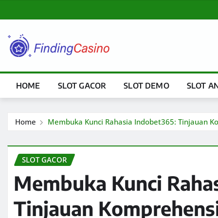
Skip
to
content
HOME
SLOT GACOR
SLOT DEMO
SLOT A
Home
Membuka Kunci Rahasia Indobet365: Tinjauan K
SLOT GACOR
Membuka Kunci Rahas
Tinjauan Komprehensi