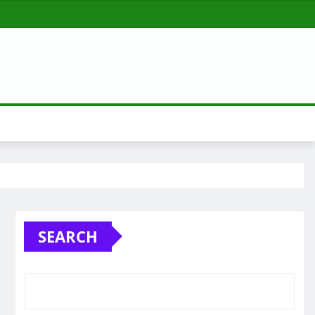
SEARCH