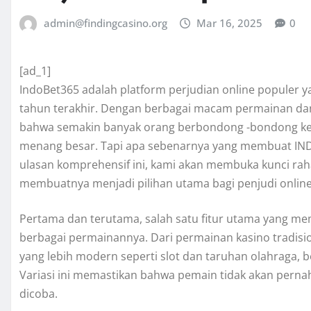
admin@findingcasino.org
Mar 16, 2025
0
[ad_1]
IndoBet365 adalah platform perjudian online populer 
tahun terakhir. Dengan berbagai macam permainan dan
bahwa semakin banyak orang berbondong -bondong ke 
menang besar. Tapi apa sebenarnya yang membuat INDO
ulasan komprehensif ini, kami akan membuka kunci ra
membuatnya menjadi pilihan utama bagi penjudi online
Pertama dan terutama, salah satu fitur utama yang me
berbagai permainannya. Dari permainan kasino tradisiona
yang lebih modern seperti slot dan taruhan olahraga, b
Variasi ini memastikan bahwa pemain tidak akan pernah
dicoba.