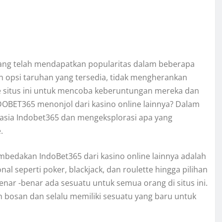
yang telah mendapatkan popularitas dalam beberapa
 opsi taruhan yang tersedia, tidak mengherankan
situs ini untuk mencoba keberuntungan mereka dan
BET365 menonjol dari kasino online lainnya? Dalam
hasia Indobet365 dan mengeksplorasi apa yang
.
mbedakan IndoBet365 dari kasino online lainnya adalah
l seperti poker, blackjack, dan roulette hingga pilihan
enar -benar ada sesuatu untuk semua orang di situs ini.
 bosan dan selalu memiliki sesuatu yang baru untuk