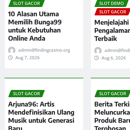
SLOT GACOR
SLOT DEMO
SLOT GACOR
10 Alasan Utama
Memilih Bunga99
Menjelajahi
untuk Kebutuhan
Pengalama
Online Anda
Terbaik
admin@findingcasino.org
admin@findi
Aug 7, 2026
Aug 6, 2026
SLOT GACOR
SLOT GACOR
Arjuna96: Artis
Berita Terk
Mendefinisikan Ulang
Meluncurka
Musik untuk Generasi
Produk Bar
Baru
Terobosan