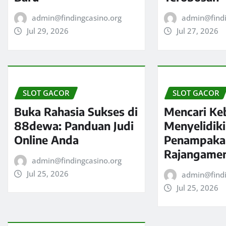
admin@findingcasino.org
admin@findi
Jul 29, 2026
Jul 27, 2026
SLOT GACOR
SLOT GACOR
Buka Rahasia Sukses di
Mencari Ke
88dewa: Panduan Judi
Menyelidiki
Online Anda
Penampaka
Rajangame
admin@findingcasino.org
Jul 25, 2026
admin@findi
Jul 25, 2026