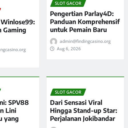
SLOT GACOR
Pengertian Parlay4D:
Panduan Komprehensif
 Winlose99:
untuk Pemain Baru
n Gaming
admin@findingcasino.org
Aug 6, 2026
ngcasino.org
SLOT GACOR
ini: SPV88
Dari Sensasi Viral
n Lini
Hingga Stand-up Star:
u yang
Perjalanan Jokibandar