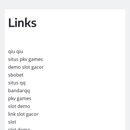
Links
qiu qiu
situs pkv games
demo slot gacor
sbobet
situs qq
bandarqq
pkv games
slot demo
link slot gacor
slot
slot demo