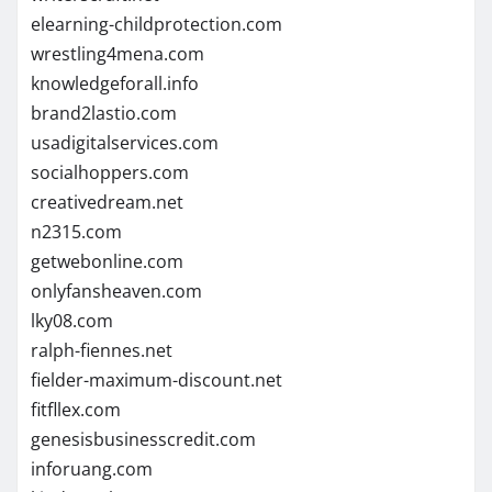
elearning-childprotection.com
wrestling4mena.com
knowledgeforall.info
brand2lastio.com
usadigitalservices.com
socialhoppers.com
creativedream.net
n2315.com
getwebonline.com
onlyfansheaven.com
lky08.com
ralph-fiennes.net
fielder-maximum-discount.net
fitfllex.com
genesisbusinesscredit.com
inforuang.com