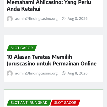
Memahami Ahlicasino: Yang Perlu
Anda Ketahui
admin@findingcasino.org
Aug 8, 2026
SLOT GACOR
10 Alasan Teratas Memilih
Juruscasino untuk Permainan Online
admin@findingcasino.org
Aug 8, 2026
SLOT ANTI RUNGKAD
SLOT GACOR