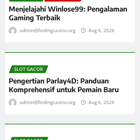
Menjelajahi Winlose99: Pengalaman
Gaming Terbaik
admin@findingcasino.org
Aug 6, 2026
SLOT GACOR
Pengertian Parlay4D: Panduan
Komprehensif untuk Pemain Baru
admin@findingcasino.org
Aug 6, 2026