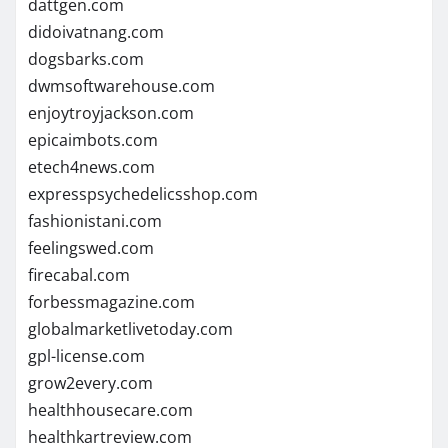
dattgen.com
didoivatnang.com
dogsbarks.com
dwmsoftwarehouse.com
enjoytroyjackson.com
epicaimbots.com
etech4news.com
expresspsychedelicsshop.com
fashionistani.com
feelingswed.com
firecabal.com
forbessmagazine.com
globalmarketlivetoday.com
gpl-license.com
grow2every.com
healthhousecare.com
healthkartreview.com