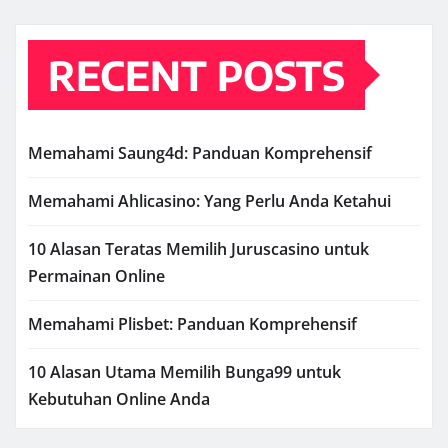
RECENT POSTS
Memahami Saung4d: Panduan Komprehensif
Memahami Ahlicasino: Yang Perlu Anda Ketahui
10 Alasan Teratas Memilih Juruscasino untuk
Permainan Online
Memahami Plisbet: Panduan Komprehensif
10 Alasan Utama Memilih Bunga99 untuk
Kebutuhan Online Anda