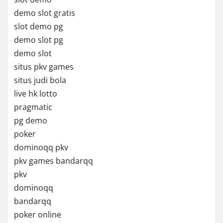
demo slot gratis
slot demo pg
demo slot pg
demo slot
situs pkv games
situs judi bola
live hk lotto
pragmatic
pg demo
poker
dominoqq pkv
pkv games bandarqq
pkv
dominoqq
bandarqq
poker online