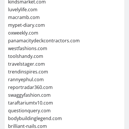
kindsmarket.com
luvelylife.com
macramb.com
mypet-diary.com
oxweekly.com
panamacitydeckcontractors.com
westfashions.com
toolshandy.com
travelstager.com
trendinspires.com
rannyephul.com
reportradar360.com
swaggyfashion.com
taraftariumtv10.com
questionquery.com
bodybuildinglegend.com
brilliant-nails.com