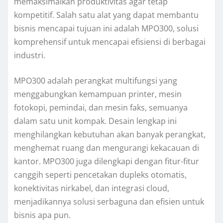
memaksimalkan produktivitas agar tetap
kompetitif. Salah satu alat yang dapat membantu
bisnis mencapai tujuan ini adalah MPO300, solusi
komprehensif untuk mencapai efisiensi di berbagai
industri.
MPO300 adalah perangkat multifungsi yang
menggabungkan kemampuan printer, mesin
fotokopi, pemindai, dan mesin faks, semuanya
dalam satu unit kompak. Desain lengkap ini
menghilangkan kebutuhan akan banyak perangkat,
menghemat ruang dan mengurangi kekacauan di
kantor. MPO300 juga dilengkapi dengan fitur-fitur
canggih seperti pencetakan dupleks otomatis,
konektivitas nirkabel, dan integrasi cloud,
menjadikannya solusi serbaguna dan efisien untuk
bisnis apa pun.