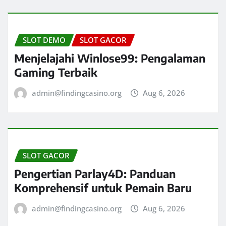
SLOT DEMO
SLOT GACOR
Menjelajahi Winlose99: Pengalaman
Gaming Terbaik
admin@findingcasino.org
Aug 6, 2026
SLOT GACOR
Pengertian Parlay4D: Panduan
Komprehensif untuk Pemain Baru
admin@findingcasino.org
Aug 6, 2026