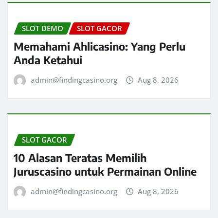
SLOT DEMO
SLOT GACOR
Memahami Ahlicasino: Yang Perlu
Anda Ketahui
admin@findingcasino.org
Aug 8, 2026
SLOT GACOR
10 Alasan Teratas Memilih
Juruscasino untuk Permainan Online
admin@findingcasino.org
Aug 8, 2026