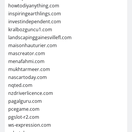
howtodiyanything.com
inspiringearthlings.com
investindependent.com
kralbozguncu1.com
landscapinggainesvillefl.com
maisonhauturier.com
mascreator.com
menafahmi.com
mukhtarmeer.com
nascartoday.com
nqted.com
nzdriverlicence.com
pagalguru.com
pcegame.com
pgslot-r2.com
ws-expression.com