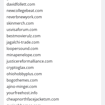
davidfollett.com
newcollegebeat.com
reverbnewyork.com
skinmerch.com
usvisaforum.com
bestmovierulz.com
jagalchi-trade.com
loopersound.com
minapenelope.com
justicereformalliance.com
cryptoglax.com
ohiohobbyplus.com
bogothemes.com
ajino-mingei.com
yourfreehost.info
cheapnorthfacejacketsm.com