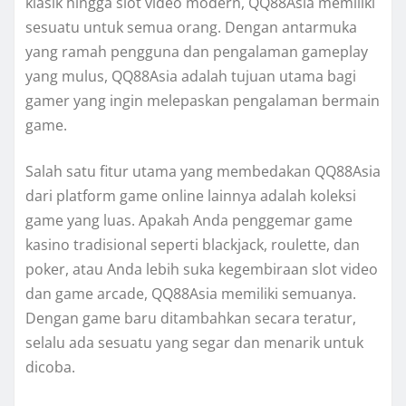
klasik hingga slot video modern, QQ88Asia memiliki
sesuatu untuk semua orang. Dengan antarmuka
yang ramah pengguna dan pengalaman gameplay
yang mulus, QQ88Asia adalah tujuan utama bagi
gamer yang ingin melepaskan pengalaman bermain
game.
Salah satu fitur utama yang membedakan QQ88Asia
dari platform game online lainnya adalah koleksi
game yang luas. Apakah Anda penggemar game
kasino tradisional seperti blackjack, roulette, dan
poker, atau Anda lebih suka kegembiraan slot video
dan game arcade, QQ88Asia memiliki semuanya.
Dengan game baru ditambahkan secara teratur,
selalu ada sesuatu yang segar dan menarik untuk
dicoba.