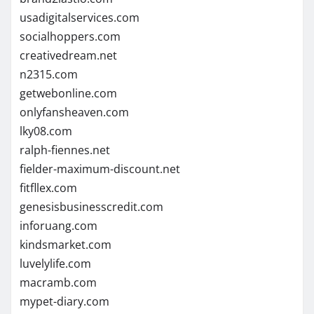
usadigitalservices.com
socialhoppers.com
creativedream.net
n2315.com
getwebonline.com
onlyfansheaven.com
lky08.com
ralph-fiennes.net
fielder-maximum-discount.net
fitfllex.com
genesisbusinesscredit.com
inforuang.com
kindsmarket.com
luvelylife.com
macramb.com
mypet-diary.com