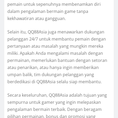
pemain untuk sepenuhnya membenamkan diri
dalam pengalaman bermain game tanpa
kekhawatiran atau gangguan.
Selain itu, QQ88Asia juga menawarkan dukungan
pelanggan 24/7 untuk membantu pemain dengan
pertanyaan atau masalah yang mungkin mereka
miliki. Apakah Anda mengalami masalah dengan
permainan, memerlukan bantuan dengan setoran
atau penarikan, atau hanya ingin memberikan
umpan balik, tim dukungan pelanggan yang
berdedikasi di QQ88Asia selalu siap membantu.
Secara keseluruhan, QQ88Asia adalah tujuan yang
sempurna untuk gamer yang ingin melepaskan
pengalaman bermain terbaik. Dengan beragam
pilihan permainan, bonus dan promosi yang