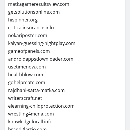
matkagameresultsview.com
getsolutionsonline.com
hispinner.org
criticalinsurance.info
nokariposter.com
kalyan-guessing-nightplay.com
gameofpanels.com
androidappsdownloader.com
usetimenow.com
healthblow.com
gohelpmate.com
rajdhani-satta-matka.com
writerscraft.net
elearning-childprotection.com
wrestling4mena.com
knowledgeforall.info
brand2lastio.com