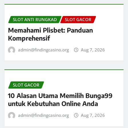
SLOT ANTI RUNGKAD
SLOT GACOR
Memahami Plisbet: Panduan
Komprehensif
admin@findingcasino.org
Aug 7, 2026
SLOT GACOR
10 Alasan Utama Memilih Bunga99
untuk Kebutuhan Online Anda
admin@findingcasino.org
Aug 7, 2026