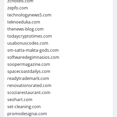
zchotels.com
zepfo.com
technologynews5.com
teknoeduka.com
thenews-blog.com
todaycryptotimes.com
usabonuscodes.com
sm-satta-makta-gods.com
softwaredegimnasios.com
soopermagazine.com
spacecoastdailys.com
readytrademark.com
renovationsrated.com
scoziarestaurant.com
seohart.com
set-cleaning.com
promodesignai.com