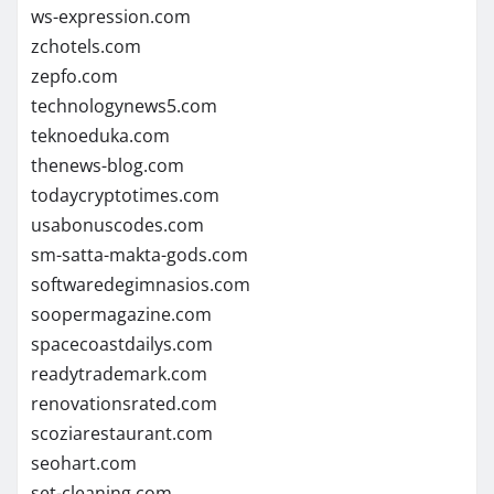
ws-expression.com
zchotels.com
zepfo.com
technologynews5.com
teknoeduka.com
thenews-blog.com
todaycryptotimes.com
usabonuscodes.com
sm-satta-makta-gods.com
softwaredegimnasios.com
soopermagazine.com
spacecoastdailys.com
readytrademark.com
renovationsrated.com
scoziarestaurant.com
seohart.com
set-cleaning.com