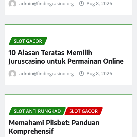
admin@findingcasino.org
Aug 8, 2026
SLOT GACOR
10 Alasan Teratas Memilih
Juruscasino untuk Permainan Online
admin@findingcasino.org
Aug 8, 2026
SLOT ANTI RUNGKAD
SLOT GACOR
Memahami Plisbet: Panduan
Komprehensif