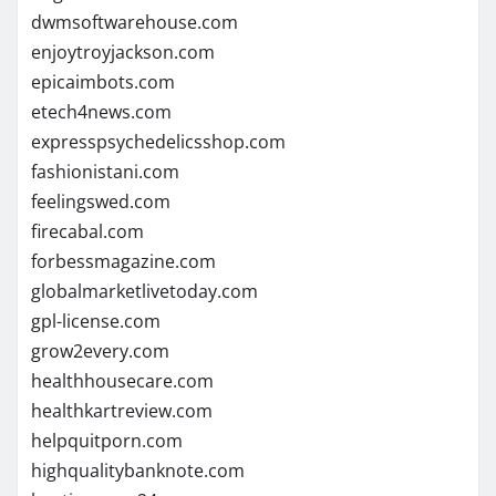
dwmsoftwarehouse.com
enjoytroyjackson.com
epicaimbots.com
etech4news.com
expresspsychedelicsshop.com
fashionistani.com
feelingswed.com
firecabal.com
forbessmagazine.com
globalmarketlivetoday.com
gpl-license.com
grow2every.com
healthhousecare.com
healthkartreview.com
helpquitporn.com
highqualitybanknote.com