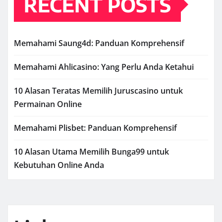
RECENT POSTS
Memahami Saung4d: Panduan Komprehensif
Memahami Ahlicasino: Yang Perlu Anda Ketahui
10 Alasan Teratas Memilih Juruscasino untuk
Permainan Online
Memahami Plisbet: Panduan Komprehensif
10 Alasan Utama Memilih Bunga99 untuk
Kebutuhan Online Anda