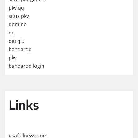
pkv qq
situs pkv
domino
qq
qiu qiu
bandarqq
pkv
bandarqq login
Links
usafullnewz.com