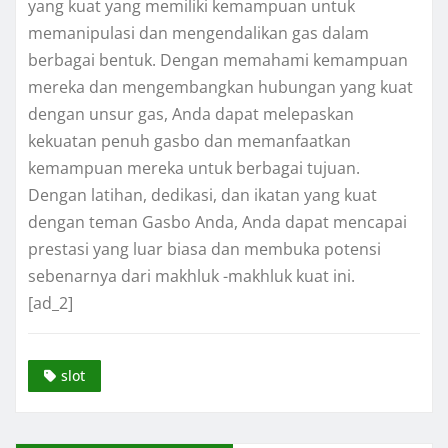
yang kuat yang memiliki kemampuan untuk
memanipulasi dan mengendalikan gas dalam
berbagai bentuk. Dengan memahami kemampuan
mereka dan mengembangkan hubungan yang kuat
dengan unsur gas, Anda dapat melepaskan
kekuatan penuh gasbo dan memanfaatkan
kemampuan mereka untuk berbagai tujuan.
Dengan latihan, dedikasi, dan ikatan yang kuat
dengan teman Gasbo Anda, Anda dapat mencapai
prestasi yang luar biasa dan membuka potensi
sebenarnya dari makhluk -makhluk kuat ini.
[ad_2]
slot