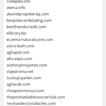
codeplex.info
okena.info
akunidpropokerqq.com
bespokecardetailing.com
bestfriendscredit.com
elibrary.biz
eczema-naturalcures.com
astro-bath.com
aghapal.com
altu-expo.com
authorjennijames.com
viajearoma.net
tsutsuji-parkin.com
agharab.com
cheapammousa.com
thepositiveladiessoccerclub.com
recetasdecocinafaciles.com