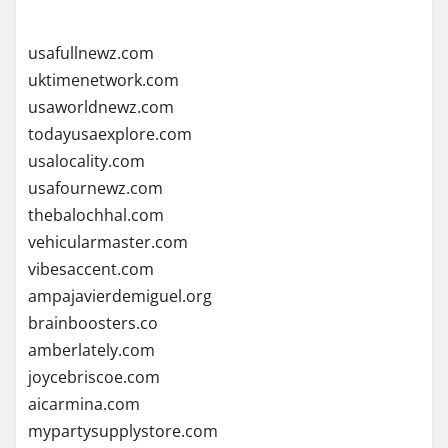
usafullnewz.com
uktimenetwork.com
usaworldnewz.com
todayusaexplore.com
usalocality.com
usafournewz.com
thebalochhal.com
vehicularmaster.com
vibesaccent.com
ampajavierdemiguel.org
brainboosters.co
amberlately.com
joycebriscoe.com
aicarmina.com
mypartysupplystore.com