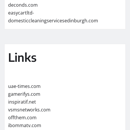
deconds.com
easycartltd-
domesticcleaningservicesedinburgh.com
Links
uae-times.com
gamerifys.com
inspiratif.net
vsmsnetworks.com
offthem.com
ibommatv.com