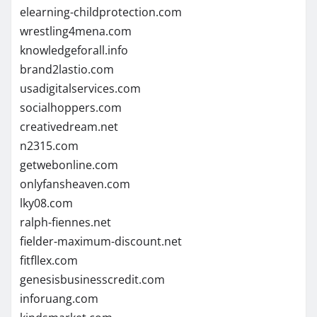
elearning-childprotection.com
wrestling4mena.com
knowledgeforall.info
brand2lastio.com
usadigitalservices.com
socialhoppers.com
creativedream.net
n2315.com
getwebonline.com
onlyfansheaven.com
lky08.com
ralph-fiennes.net
fielder-maximum-discount.net
fitfllex.com
genesisbusinesscredit.com
inforuang.com