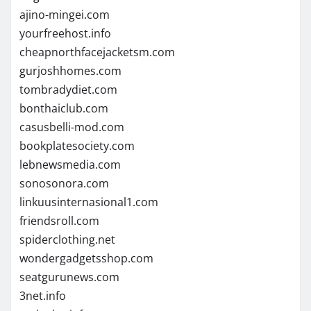
ajino-mingei.com
yourfreehost.info
cheapnorthfacejacketsm.com
gurjoshhomes.com
tombradydiet.com
bonthaiclub.com
casusbelli-mod.com
bookplatesociety.com
lebnewsmedia.com
sonosonora.com
linkuusinternasional1.com
friendsroll.com
spiderclothing.net
wondergadgetsshop.com
seatgurunews.com
3net.info