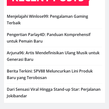
Menjelajahi Winlose99: Pengalaman Gaming
Terbaik
Pengertian Parlay4D: Panduan Komprehensif
untuk Pemain Baru
Arjuna96: Artis Mendefinisikan Ulang Musik untuk
Generasi Baru
Berita Terkini: SPV88 Meluncurkan Lini Produk
Baru yang Terobosan
Dari Sensasi Viral Hingga Stand-up Star: Perjalanan
Jokibandar