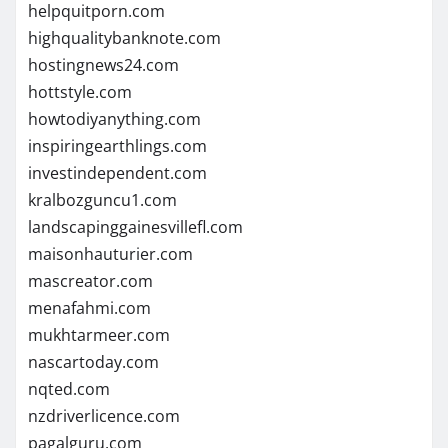
helpquitporn.com
highqualitybanknote.com
hostingnews24.com
hottstyle.com
howtodiyanything.com
inspiringearthlings.com
investindependent.com
kralbozguncu1.com
landscapinggainesvillefl.com
maisonhauturier.com
mascreator.com
menafahmi.com
mukhtarmeer.com
nascartoday.com
nqted.com
nzdriverlicence.com
pagalguru.com