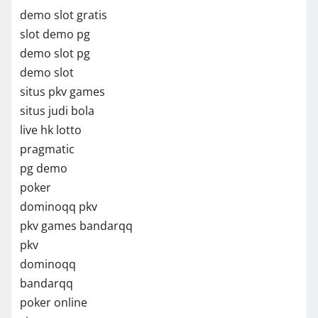
demo slot gratis
slot demo pg
demo slot pg
demo slot
situs pkv games
situs judi bola
live hk lotto
pragmatic
pg demo
poker
dominoqq pkv
pkv games bandarqq
pkv
dominoqq
bandarqq
poker online