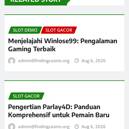
SLOT DEMO
SLOT GACOR
Menjelajahi Winlose99: Pengalaman
Gaming Terbaik
admin@findingcasino.org
Aug 6, 2026
SLOT GACOR
Pengertian Parlay4D: Panduan
Komprehensif untuk Pemain Baru
admin@findingcasino.org
Aug 6, 2026