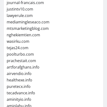
journal-francais.com
justintv10.com
lawyerule.com
mediamingleseaco.com
mtsmarketingblog.com
nghekiemtien.com
wasirku.com
tejas24.com
poolturbo.com
prachestait.com
artforafghans.info
airvendio.info
healthexe.info
puretecx.info
tecadvance.info
aminityio.info
amiolahu.info