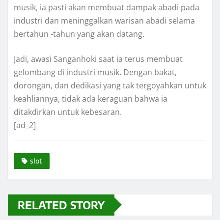
musik, ia pasti akan membuat dampak abadi pada
industri dan meninggalkan warisan abadi selama
bertahun -tahun yang akan datang.
Jadi, awasi Sanganhoki saat ia terus membuat
gelombang di industri musik. Dengan bakat,
dorongan, dan dedikasi yang tak tergoyahkan untuk
keahliannya, tidak ada keraguan bahwa ia
ditakdirkan untuk kebesaran.
[ad_2]
slot
RELATED STORY