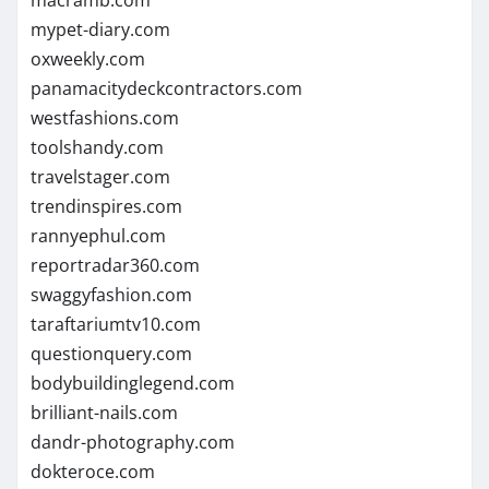
macramb.com
mypet-diary.com
oxweekly.com
panamacitydeckcontractors.com
westfashions.com
toolshandy.com
travelstager.com
trendinspires.com
rannyephul.com
reportradar360.com
swaggyfashion.com
taraftariumtv10.com
questionquery.com
bodybuildinglegend.com
brilliant-nails.com
dandr-photography.com
dokteroce.com