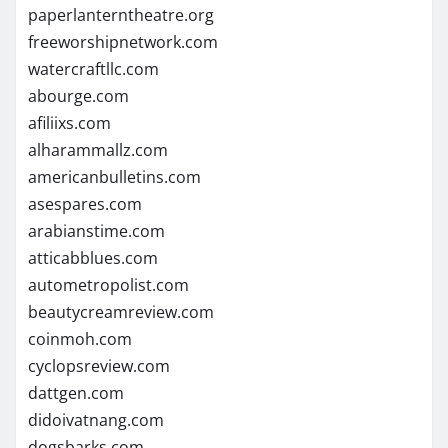
paperlanterntheatre.org
freeworshipnetwork.com
watercraftllc.com
abourge.com
afiliixs.com
alharammallz.com
americanbulletins.com
asespares.com
arabianstime.com
atticabblues.com
autometropolist.com
beautycreamreview.com
coinmoh.com
cyclopsreview.com
dattgen.com
didoivatnang.com
dogsbarks.com