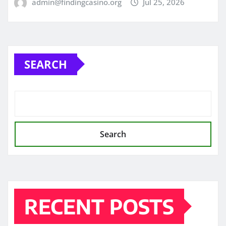
admin@findingcasino.org
Jul 25, 2026
SEARCH
Search
RECENT POSTS