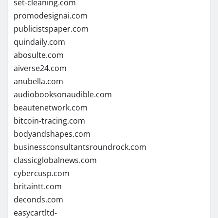
set-cleaning.com
promodesignai.com
publicistspaper.com
quindaily.com
abosulte.com
aiverse24.com
anubella.com
audiobooksonaudible.com
beautenetwork.com
bitcoin-tracing.com
bodyandshapes.com
businessconsultantsroundrock.com
classicglobalnews.com
cybercusp.com
britaintt.com
deconds.com
easycartltd-