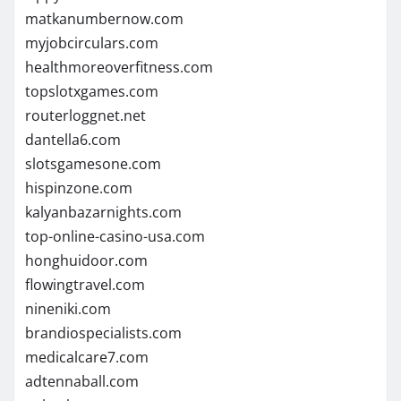
matkanumbernow.com
myjobcirculars.com
healthmoreoverfitness.com
topslotxgames.com
routerloggnet.net
dantella6.com
slotsgamesone.com
hispinzone.com
kalyanbazarnights.com
top-online-casino-usa.com
honghuidoor.com
flowingtravel.com
nineniki.com
brandiospecialists.com
medicalcare7.com
adtennaball.com