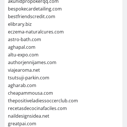
akunidpropokerqq.com
bespokecardetailing.com
bestfriendscredit.com
elibrary.biz
eczema-naturalcures.com
astro-bath.com
aghapal.com
altu-expo.com
authorjennijames.com
viajearoma.net
tsutsuji-parkin.com
agharab.com
cheapammousa.com
thepositiveladiessoccerclub.com
recetasdecocinafaciles.com
naildesignsidea.net
greatpai.com