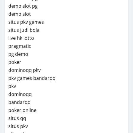
demo slot pg
demo slot
situs pkv games
situs judi bola
live hk lotto
pragmatic
pg demo
poker
dominoqq pkv
pkv games bandarqq
pkv
dominoqq
bandarqq
poker online
situs qq
situs pkv