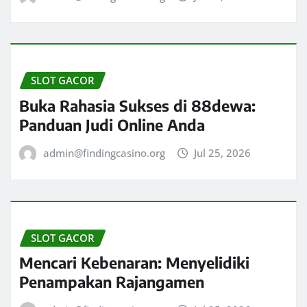
SLOT GACOR
Buka Rahasia Sukses di 88dewa:
Panduan Judi Online Anda
admin@findingcasino.org
Jul 25, 2026
SLOT GACOR
Mencari Kebenaran: Menyelidiki
Penampakan Rajangamen