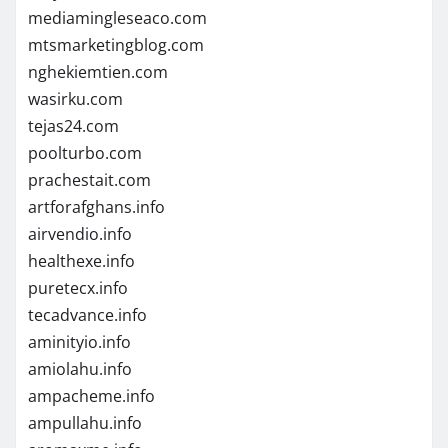
mediamingleseaco.com
mtsmarketingblog.com
nghekiemtien.com
wasirku.com
tejas24.com
poolturbo.com
prachestait.com
artforafghans.info
airvendio.info
healthexe.info
puretecx.info
tecadvance.info
aminityio.info
amiolahu.info
ampacheme.info
ampullahu.info