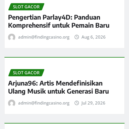
SLOT GACOR
Pengertian Parlay4D: Panduan
Komprehensif untuk Pemain Baru
admin@findingcasino.org
Aug 6, 2026
SLOT GACOR
Arjuna96: Artis Mendefinisikan
Ulang Musik untuk Generasi Baru
admin@findingcasino.org
Jul 29, 2026