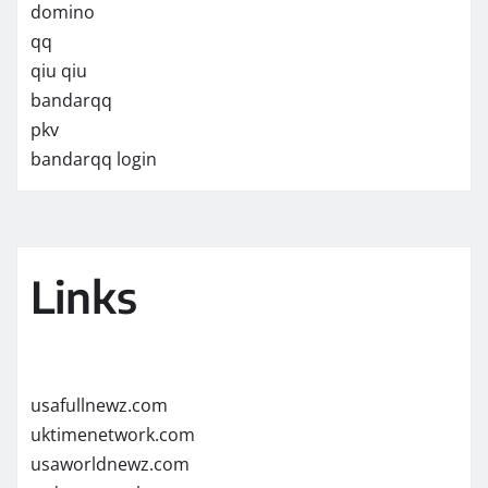
domino
qq
qiu qiu
bandarqq
pkv
bandarqq login
Links
usafullnewz.com
uktimenetwork.com
usaworldnewz.com