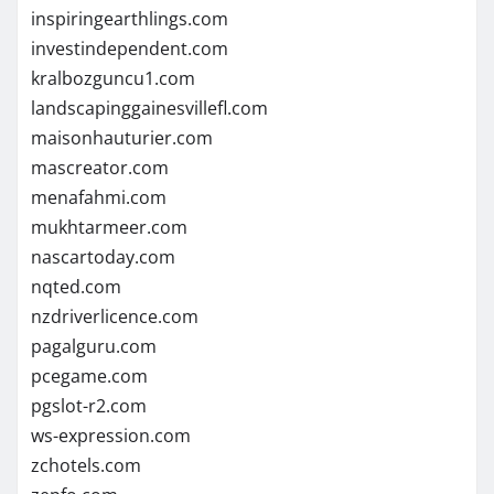
inspiringearthlings.com
investindependent.com
kralbozguncu1.com
landscapinggainesvillefl.com
maisonhauturier.com
mascreator.com
menafahmi.com
mukhtarmeer.com
nascartoday.com
nqted.com
nzdriverlicence.com
pagalguru.com
pcegame.com
pgslot-r2.com
ws-expression.com
zchotels.com