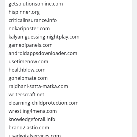
getsolutionsonline.com
hispinner.org
criticalinsurance.info
nokariposter.com
kalyan-guessing-nightplay.com
gameofpanels.com
androidappsdownloader.com
usetimenow.com
healthblow.com
gohelpmate.com
rajdhani-satta-matka.com
writerscraft.net
elearning-childprotection.com
wrestling4mena.com
knowledgeforall.info
brand2lastio.com
usadigitalservices.com