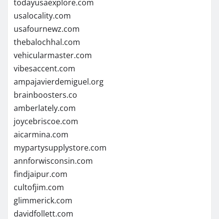
todayusaexplore.com
usalocality.com
usafournewz.com
thebalochhal.com
vehicularmaster.com
vibesaccent.com
ampajavierdemiguel.org
brainboosters.co
amberlately.com
joycebriscoe.com
aicarmina.com
mypartysupplystore.com
annforwisconsin.com
findjaipur.com
cultofjim.com
glimmerick.com
davidfollett.com