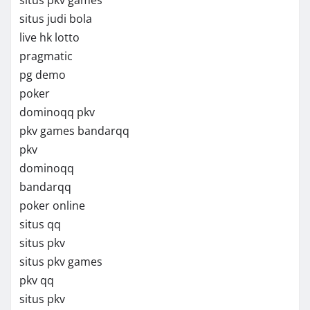
situs pkv games
situs judi bola
live hk lotto
pragmatic
pg demo
poker
dominoqq pkv
pkv games bandarqq
pkv
dominoqq
bandarqq
poker online
situs qq
situs pkv
situs pkv games
pkv qq
situs pkv