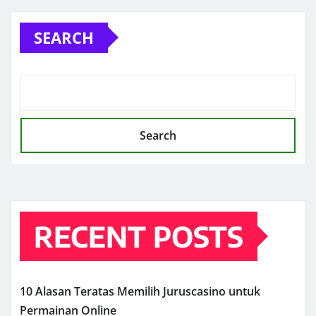
SEARCH
Search
RECENT POSTS
10 Alasan Teratas Memilih Juruscasino untuk
Permainan Online