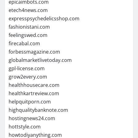
epicaimbots.com
etech4news.com
expresspsychedelicsshop.com
fashionistani.com
feelingswed.com
firecabal.com
forbessmagazine.com
globalmarketlivetoday.com
gpl-license.com
grow2every.com
healthhousecare.com
healthkartreview.com
helpquitporn.com
highqualitybanknote.com
hostingnews24.com
hottstyle.com
howtodiyanything.com