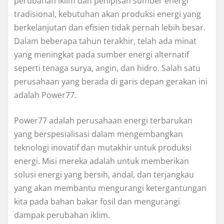
perubahan iklim dan penipisan sumber energi
tradisional, kebutuhan akan produksi energi yang
berkelanjutan dan efisien tidak pernah lebih besar.
Dalam beberapa tahun terakhir, telah ada minat
yang meningkat pada sumber energi alternatif
seperti tenaga surya, angin, dan hidro. Salah satu
perusahaan yang berada di garis depan gerakan ini
adalah Power77.
Power77 adalah perusahaan energi terbarukan
yang berspesialisasi dalam mengembangkan
teknologi inovatif dan mutakhir untuk produksi
energi. Misi mereka adalah untuk memberikan
solusi energi yang bersih, andal, dan terjangkau
yang akan membantu mengurangi ketergantungan
kita pada bahan bakar fosil dan mengurangi
dampak perubahan iklim.