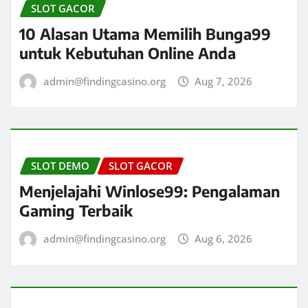
SLOT GACOR
10 Alasan Utama Memilih Bunga99
untuk Kebutuhan Online Anda
admin@findingcasino.org
Aug 7, 2026
SLOT DEMO
SLOT GACOR
Menjelajahi Winlose99: Pengalaman
Gaming Terbaik
admin@findingcasino.org
Aug 6, 2026