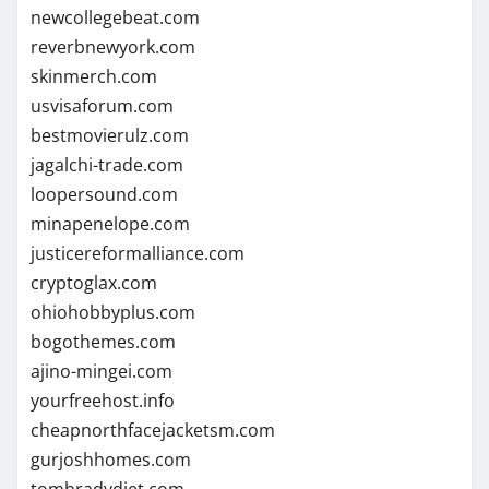
newcollegebeat.com
reverbnewyork.com
skinmerch.com
usvisaforum.com
bestmovierulz.com
jagalchi-trade.com
loopersound.com
minapenelope.com
justicereformalliance.com
cryptoglax.com
ohiohobbyplus.com
bogothemes.com
ajino-mingei.com
yourfreehost.info
cheapnorthfacejacketsm.com
gurjoshhomes.com