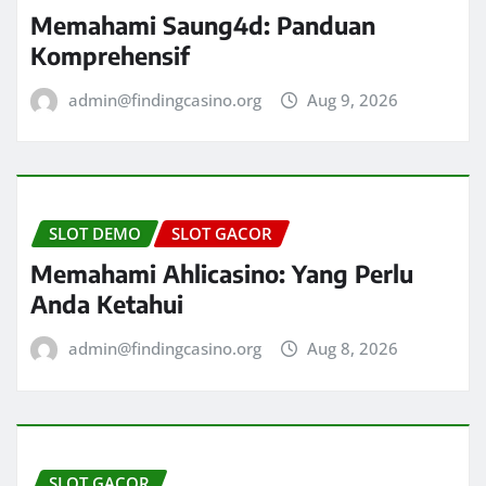
Memahami Saung4d: Panduan
Komprehensif
admin@findingcasino.org
Aug 9, 2026
SLOT DEMO
SLOT GACOR
Memahami Ahlicasino: Yang Perlu
Anda Ketahui
admin@findingcasino.org
Aug 8, 2026
SLOT GACOR