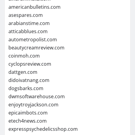
americanbulletins.com
asespares.com
arabianstime.com
atticabblues.com
autometropolist.com
beautycreamreview.com
coinmoh.com
cyclopsreview.com
dattgen.com
didoivatnang.com
dogsbarks.com
dwmsoftwarehouse.com
enjoytroyjackson.com
epicaimbots.com
etech4news.com
expresspsychedelicsshop.com