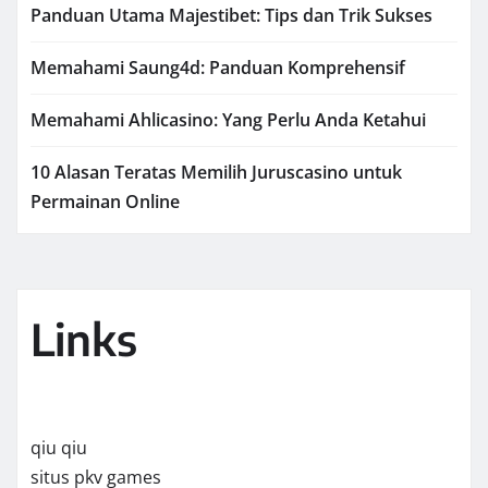
Panduan Utama Majestibet: Tips dan Trik Sukses
Memahami Saung4d: Panduan Komprehensif
Memahami Ahlicasino: Yang Perlu Anda Ketahui
10 Alasan Teratas Memilih Juruscasino untuk
Permainan Online
Links
qiu qiu
situs pkv games