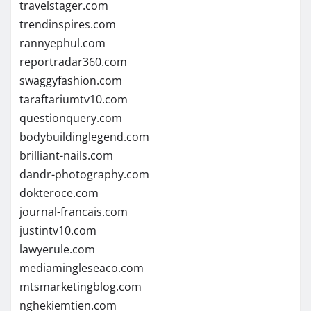
travelstager.com
trendinspires.com
rannyephul.com
reportradar360.com
swaggyfashion.com
taraftariumtv10.com
questionquery.com
bodybuildinglegend.com
brilliant-nails.com
dandr-photography.com
dokteroce.com
journal-francais.com
justintv10.com
lawyerule.com
mediamingleseaco.com
mtsmarketingblog.com
nghekiemtien.com