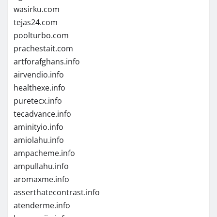
wasirku.com
tejas24.com
poolturbo.com
prachestait.com
artforafghans.info
airvendio.info
healthexe.info
puretecx.info
tecadvance.info
aminityio.info
amiolahu.info
ampacheme.info
ampullahu.info
aromaxme.info
asserthatecontrast.info
atenderme.info