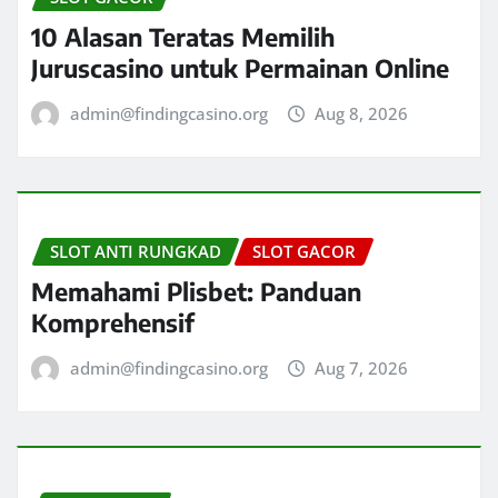
10 Alasan Teratas Memilih
Juruscasino untuk Permainan Online
admin@findingcasino.org
Aug 8, 2026
SLOT ANTI RUNGKAD
SLOT GACOR
Memahami Plisbet: Panduan
Komprehensif
admin@findingcasino.org
Aug 7, 2026