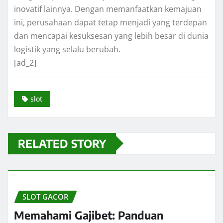
inovatif lainnya. Dengan memanfaatkan kemajuan
ini, perusahaan dapat tetap menjadi yang terdepan
dan mencapai kesuksesan yang lebih besar di dunia
logistik yang selalu berubah.
[ad_2]
slot
RELATED STORY
SLOT GACOR
Memahami Gajibet: Panduan