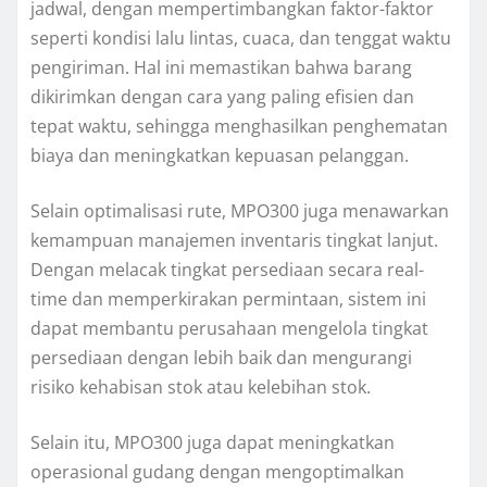
jadwal, dengan mempertimbangkan faktor-faktor
seperti kondisi lalu lintas, cuaca, dan tenggat waktu
pengiriman. Hal ini memastikan bahwa barang
dikirimkan dengan cara yang paling efisien dan
tepat waktu, sehingga menghasilkan penghematan
biaya dan meningkatkan kepuasan pelanggan.
Selain optimalisasi rute, MPO300 juga menawarkan
kemampuan manajemen inventaris tingkat lanjut.
Dengan melacak tingkat persediaan secara real-
time dan memperkirakan permintaan, sistem ini
dapat membantu perusahaan mengelola tingkat
persediaan dengan lebih baik dan mengurangi
risiko kehabisan stok atau kelebihan stok.
Selain itu, MPO300 juga dapat meningkatkan
operasional gudang dengan mengoptimalkan