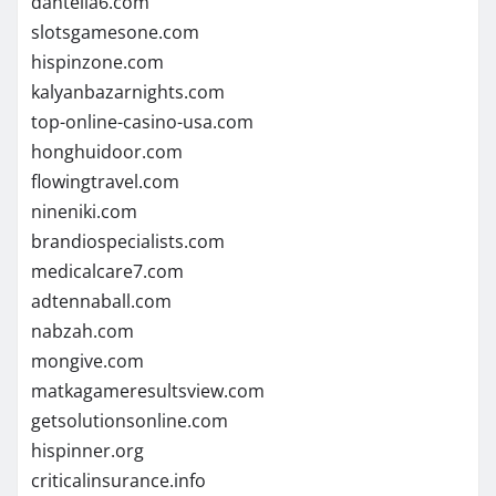
dantella6.com
slotsgamesone.com
hispinzone.com
kalyanbazarnights.com
top-online-casino-usa.com
honghuidoor.com
flowingtravel.com
nineniki.com
brandiospecialists.com
medicalcare7.com
adtennaball.com
nabzah.com
mongive.com
matkagameresultsview.com
getsolutionsonline.com
hispinner.org
criticalinsurance.info