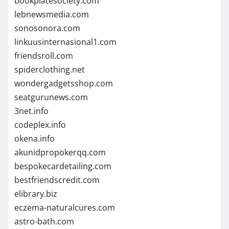
bookplatesociety.com
lebnewsmedia.com
sonosonora.com
linkuusinternasional1.com
friendsroll.com
spiderclothing.net
wondergadgetsshop.com
seatgurunews.com
3net.info
codeplex.info
okena.info
akunidpropokerqq.com
bespokecardetailing.com
bestfriendscredit.com
elibrary.biz
eczema-naturalcures.com
astro-bath.com