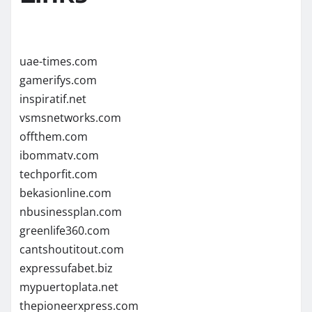
uae-times.com
gamerifys.com
inspiratif.net
vsmsnetworks.com
offthem.com
ibommatv.com
techporfit.com
bekasionline.com
nbusinessplan.com
greenlife360.com
cantshoutitout.com
expressufabet.biz
mypuertoplata.net
thepioneerxpress.com