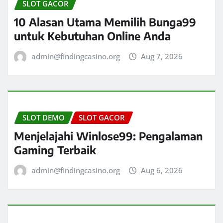
SLOT GACOR
10 Alasan Utama Memilih Bunga99
untuk Kebutuhan Online Anda
admin@findingcasino.org
Aug 7, 2026
SLOT DEMO
SLOT GACOR
Menjelajahi Winlose99: Pengalaman
Gaming Terbaik
admin@findingcasino.org
Aug 6, 2026