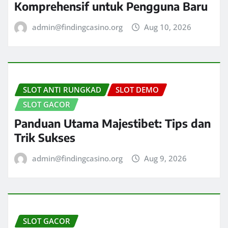
Komprehensif untuk Pengguna Baru
admin@findingcasino.org
Aug 10, 2026
SLOT ANTI RUNGKAD
SLOT DEMO
SLOT GACOR
Panduan Utama Majestibet: Tips dan
Trik Sukses
admin@findingcasino.org
Aug 9, 2026
SLOT GACOR