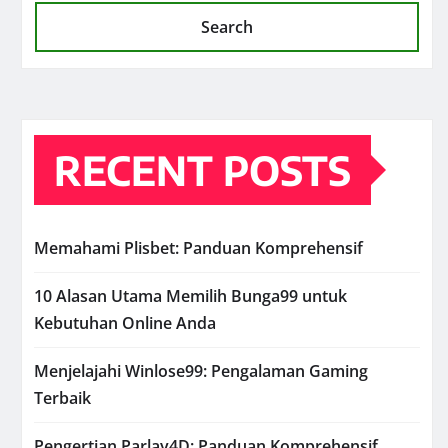
Search
RECENT POSTS
Memahami Plisbet: Panduan Komprehensif
10 Alasan Utama Memilih Bunga99 untuk
Kebutuhan Online Anda
Menjelajahi Winlose99: Pengalaman Gaming
Terbaik
Pengertian Parlay4D: Panduan Komprehensif