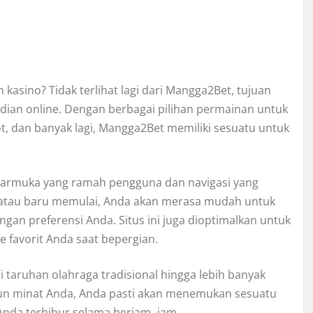
sino? Tidak terlihat lagi dari Mangga2Bet, tujuan
dian online. Dengan berbagai pilihan permainan untuk
lot, dan banyak lagi, Mangga2Bet memiliki sesuatu untuk
ntarmuka yang ramah pengguna dan navigasi yang
atau baru memulai, Anda akan merasa mudah untuk
an preferensi Anda. Situs ini juga dioptimalkan untuk
 favorit Anda saat bepergian.
taruhan olahraga tradisional hingga lebih banyak
 pun minat Anda, Anda pasti akan menemukan sesuatu
nda terhibur selama berjam -jam.