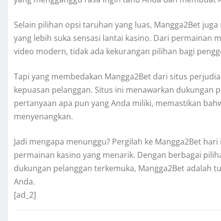
Selain pilihan opsi taruhan yang luas, Mangga2Bet ju
yang lebih suka sensasi lantai kasino. Dari permainan me
video modern, tidak ada kekurangan pilihan bagi pengg
Tapi yang membedakan Mangga2Bet dari situs perjudia
kepuasan pelanggan. Situs ini menawarkan dukungan 
pertanyaan apa pun yang Anda miliki, memastikan ba
menyenangkan.
Jadi mengapa menunggu? Pergilah ke Mangga2Bet hari i
permainan kasino yang menarik. Dengan berbagai pil
dukungan pelanggan terkemuka, Mangga2Bet adalah tu
Anda.
[ad_2]