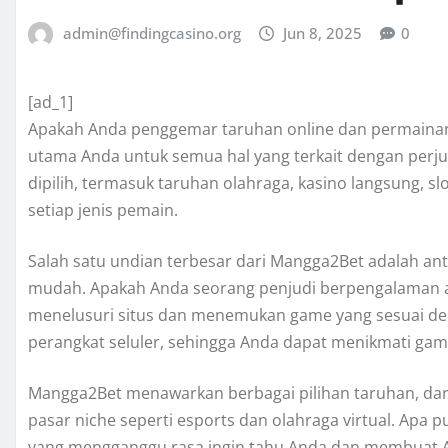
admin@findingcasino.org
Jun 8, 2025
0
[ad_1]
Apakah Anda penggemar taruhan online dan permainan ka
utama Anda untuk semua hal yang terkait dengan perju
dipilih, termasuk taruhan olahraga, kasino langsung, s
setiap jenis pemain.
Salah satu undian terbesar dari Mangga2Bet adalah a
mudah. Apakah Anda seorang penjudi berpengalaman 
menelusuri situs dan menemukan game yang sesuai deng
perangkat seluler, sehingga Anda dapat menikmati game
Mangga2Bet menawarkan berbagai pilihan taruhan, dari 
pasar niche seperti esports dan olahraga virtual. Apa
yang mengganggu rasa ingin tahu Anda dan membuat A