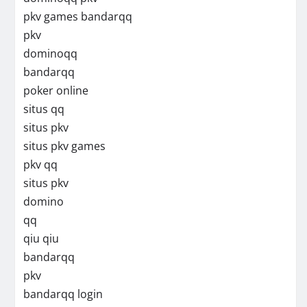
pkv games bandarqq
pkv
dominoqq
bandarqq
poker online
situs qq
situs pkv
situs pkv games
pkv qq
situs pkv
domino
qq
qiu qiu
bandarqq
pkv
bandarqq login