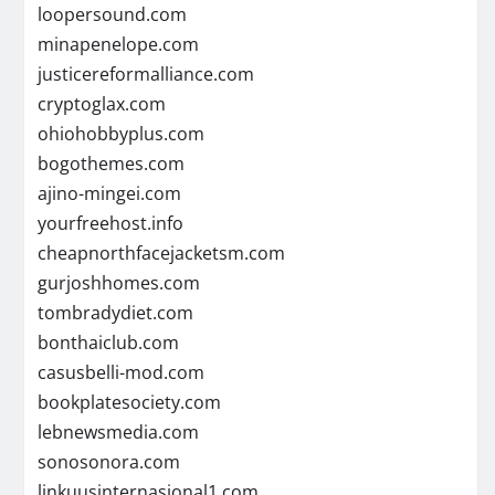
loopersound.com
minapenelope.com
justicereformalliance.com
cryptoglax.com
ohiohobbyplus.com
bogothemes.com
ajino-mingei.com
yourfreehost.info
cheapnorthfacejacketsm.com
gurjoshhomes.com
tombradydiet.com
bonthaiclub.com
casusbelli-mod.com
bookplatesociety.com
lebnewsmedia.com
sonosonora.com
linkuusinternasional1.com