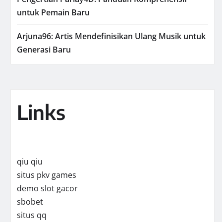
untuk Pemain Baru
Arjuna96: Artis Mendefinisikan Ulang Musik untuk
Generasi Baru
Links
qiu qiu
situs pkv games
demo slot gacor
sbobet
situs qq