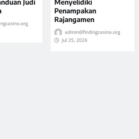
nduan Judi
Menyelidiki
a
Penampakan
Rajangamen
ngcasino.org
admin@findingcasino.org
Jul 25, 2026