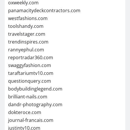
oxweekly.com
panamacitydeckcontractors.com
westfashions.com
toolshandy.com
travelstager.com
trendinspires.com
rannyephul.com
reportradar360.com
swaggyfashion.com
taraftariumtv10.com
questionquery.com
bodybuildinglegend.com
brilliant-nails.com
dandr-photography.com
dokteroce.com
journal-francais.com
justintv10.com