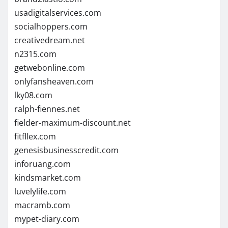
usadigitalservices.com
socialhoppers.com
creativedream.net
n2315.com
getwebonline.com
onlyfansheaven.com
lky08.com
ralph-fiennes.net
fielder-maximum-discount.net
fitfllex.com
genesisbusinesscredit.com
inforuang.com
kindsmarket.com
luvelylife.com
macramb.com
mypet-diary.com