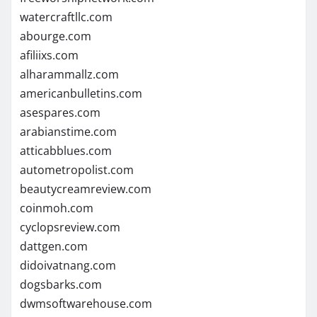
watercraftllc.com
abourge.com
afiliixs.com
alharammallz.com
americanbulletins.com
asespares.com
arabianstime.com
atticabblues.com
autometropolist.com
beautycreamreview.com
coinmoh.com
cyclopsreview.com
dattgen.com
didoivatnang.com
dogsbarks.com
dwmsoftwarehouse.com