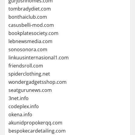
gurjoshhomes.com
tombradydiet.com
bonthaiclub.com
casusbelli-mod.com
bookplatesociety.com
lebnewsmedia.com
sonosonora.com
linkuusinternasional1.com
friendsroll.com
spiderclothing.net
wondergadgetsshop.com
seatgurunews.com
3net.info
codeplex.info
okena.info
akunidpropokerqq.com
bespokecardetailing.com