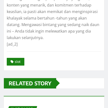
konten yang menarik, dan komitmen terhadap
keaslian, ia pasti akan memikat dan menginspirasi
khalayak selama bertahun -tahun yang akan
datang. Mengawasi bintang yang sedang naik daun
ini – Anda tidak ingin melewatkan apa yang dia
lakukan selanjutnya.
[ad_2]
slot
RELATED STORY