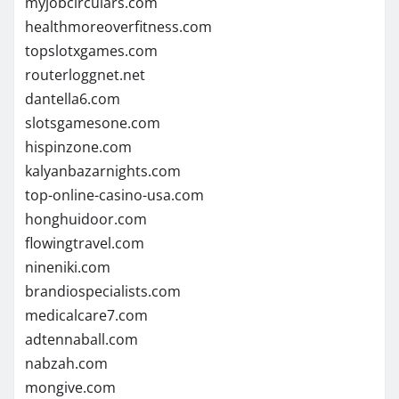
myjobcirculars.com
healthmoreoverfitness.com
topslotxgames.com
routerloggnet.net
dantella6.com
slotsgamesone.com
hispinzone.com
kalyanbazarnights.com
top-online-casino-usa.com
honghuidoor.com
flowingtravel.com
nineniki.com
brandiospecialists.com
medicalcare7.com
adtennaball.com
nabzah.com
mongive.com