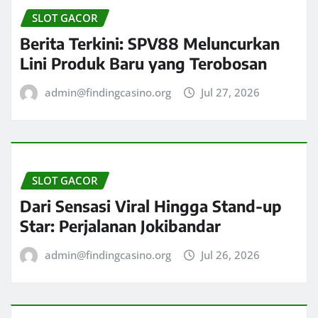
SLOT GACOR
Berita Terkini: SPV88 Meluncurkan
Lini Produk Baru yang Terobosan
admin@findingcasino.org
Jul 27, 2026
SLOT GACOR
Dari Sensasi Viral Hingga Stand-up
Star: Perjalanan Jokibandar
admin@findingcasino.org
Jul 26, 2026