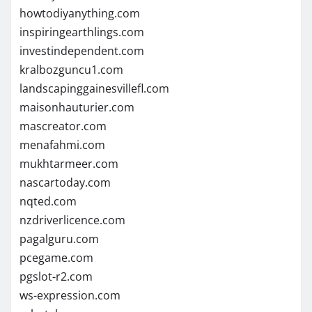
howtodiyanything.com
inspiringearthlings.com
investindependent.com
kralbozguncu1.com
landscapinggainesvillefl.com
maisonhauturier.com
mascreator.com
menafahmi.com
mukhtarmeer.com
nascartoday.com
nqted.com
nzdriverlicence.com
pagalguru.com
pcegame.com
pgslot-r2.com
ws-expression.com