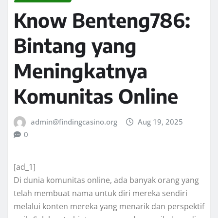
Know Benteng786:
Bintang yang
Meningkatnya
Komunitas Online
admin@findingcasino.org
Aug 19, 2025
0
[ad_1]
Di dunia komunitas online, ada banyak orang yang
telah membuat nama untuk diri mereka sendiri
melalui konten mereka yang menarik dan perspektif