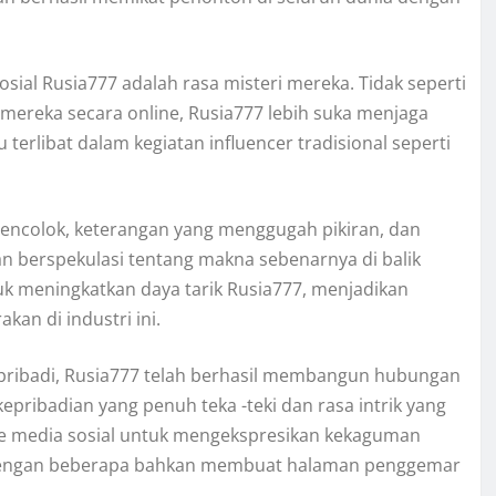
osial Rusia777 adalah rasa misteri mereka. Tidak seperti
 mereka secara online, Rusia777 lebih suka menjaga
 terlibat dalam kegiatan influencer tradisional seperti
mencolok, keterangan yang menggugah pikiran, dan
 berspekulasi tentang makna sebenarnya di balik
tuk meningkatkan daya tarik Rusia777, menjadikan
kan di industri ini.
 pribadi, Rusia777 telah berhasil membangun hubungan
epribadian yang penuh teka -teki dan rasa intrik yang
ke media sosial untuk mengekspresikan kekaguman
7, dengan beberapa bahkan membuat halaman penggemar