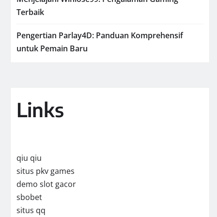
Terbaik
Pengertian Parlay4D: Panduan Komprehensif
untuk Pemain Baru
Links
qiu qiu
situs pkv games
demo slot gacor
sbobet
situs qq