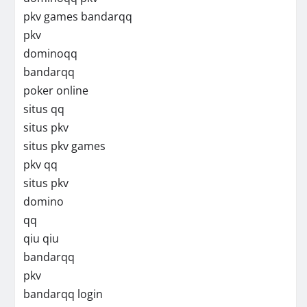
pkv games bandarqq
pkv
dominoqq
bandarqq
poker online
situs qq
situs pkv
situs pkv games
pkv qq
situs pkv
domino
qq
qiu qiu
bandarqq
pkv
bandarqq login