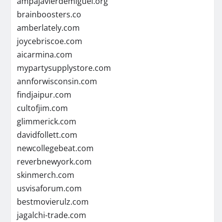
ampajavierdemiguel.org
brainboosters.co
amberlately.com
joycebriscoe.com
aicarmina.com
mypartysupplystore.com
annforwisconsin.com
findjaipur.com
cultofjim.com
glimmerick.com
davidfollett.com
newcollegebeat.com
reverbnewyork.com
skinmerch.com
usvisaforum.com
bestmovierulz.com
jagalchi-trade.com