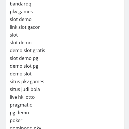
bandarqq
pkv games
slot demo
link slot gacor
slot
slot demo
demo slot gratis
slot demo pg
demo slot pg
demo slot
situs pkv games
situs judi bola
live hk lotto
pragmatic
pg demo
poker
dominoqq pkv