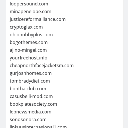
loopersound.com
minapenelope.com
justicereformalliance.com
cryptoglax.com
ohiohobbyplus.com
bogothemes.com
ajino-mingei.com
yourfreehost.info
cheapnorthfacejacketsm.com
gurjoshhomes.com
tombradydiet.com
bonthaiclub.com
casusbelli-mod.com
bookplatesociety.com
lebnewsmedia.com
sonosonora.com
linkuusinternasional1.com