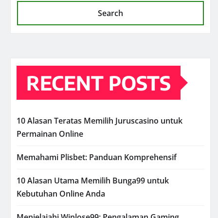
Search
RECENT POSTS
10 Alasan Teratas Memilih Juruscasino untuk
Permainan Online
Memahami Plisbet: Panduan Komprehensif
10 Alasan Utama Memilih Bunga99 untuk
Kebutuhan Online Anda
Menjelajahi Winlose99: Pengalaman Gaming