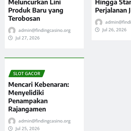
Meluncurkan Lini
Hingga Sta
Produk Baru yang
Perjalanan 
Terobosan
admin@findi
Jul 26, 2026
admin@findingcasino.org
Jul 27, 2026
SLOT GACOR
Mencari Kebenaran:
Menyelidiki
Penampakan
Rajangamen
admin@findingcasino.org
Jul 25, 2026