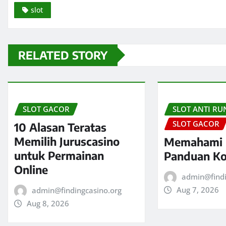
slot
RELATED STORY
SLOT GACOR
SLOT ANTI R
SLOT GACOR
10 Alasan Teratas
Memilih Juruscasino
Memahami P
untuk Permainan
Panduan Ko
Online
admin@findi
Aug 7, 2026
admin@findingcasino.org
Aug 8, 2026