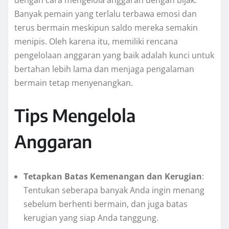
dengan cara mengelola anggaran dengan bijak.
Banyak pemain yang terlalu terbawa emosi dan
terus bermain meskipun saldo mereka semakin
menipis. Oleh karena itu, memiliki rencana
pengelolaan anggaran yang baik adalah kunci untuk
bertahan lebih lama dan menjaga pengalaman
bermain tetap menyenangkan.
Tips Mengelola
Anggaran
Tetapkan Batas Kemenangan dan Kerugian
:
Tentukan seberapa banyak Anda ingin menang
sebelum berhenti bermain, dan juga batas
kerugian yang siap Anda tanggung.