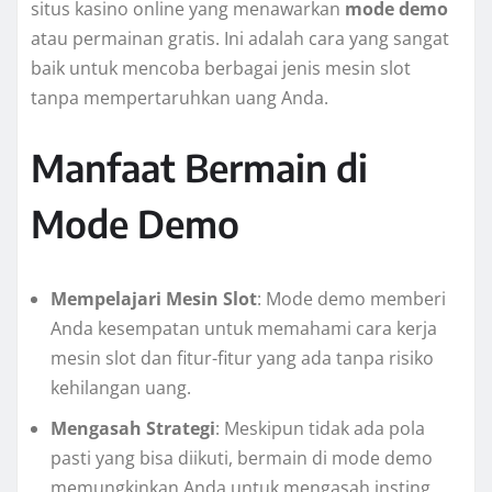
situs kasino online yang menawarkan
mode demo
atau permainan gratis. Ini adalah cara yang sangat
baik untuk mencoba berbagai jenis mesin slot
tanpa mempertaruhkan uang Anda.
Manfaat Bermain di
Mode Demo
Mempelajari Mesin Slot
: Mode demo memberi
Anda kesempatan untuk memahami cara kerja
mesin slot dan fitur-fitur yang ada tanpa risiko
kehilangan uang.
Mengasah Strategi
: Meskipun tidak ada pola
pasti yang bisa diikuti, bermain di mode demo
memungkinkan Anda untuk mengasah insting