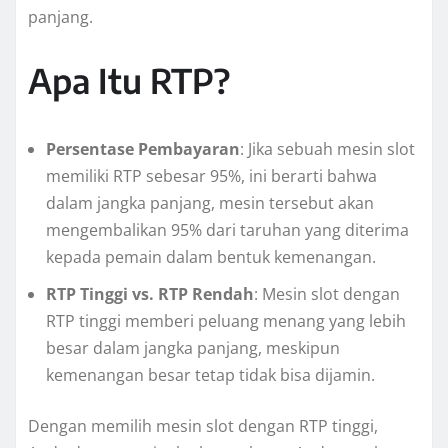
panjang.
Apa Itu RTP?
Persentase Pembayaran
: Jika sebuah mesin slot
memiliki RTP sebesar 95%, ini berarti bahwa
dalam jangka panjang, mesin tersebut akan
mengembalikan 95% dari taruhan yang diterima
kepada pemain dalam bentuk kemenangan.
RTP Tinggi vs. RTP Rendah
: Mesin slot dengan
RTP tinggi memberi peluang menang yang lebih
besar dalam jangka panjang, meskipun
kemenangan besar tetap tidak bisa dijamin.
Dengan memilih mesin slot dengan RTP tinggi,