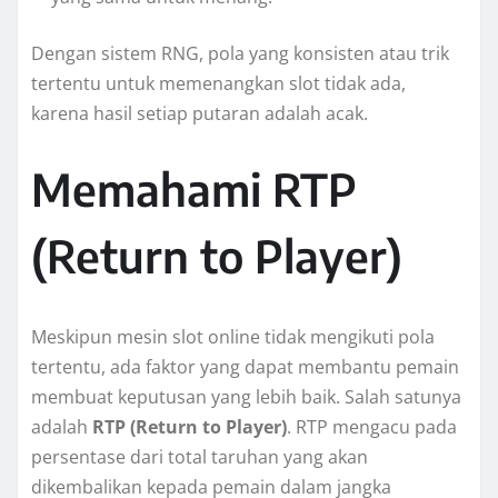
Dengan sistem RNG, pola yang konsisten atau trik
tertentu untuk memenangkan slot tidak ada,
karena hasil setiap putaran adalah acak.
Memahami RTP
(Return to Player)
Meskipun mesin slot online tidak mengikuti pola
tertentu, ada faktor yang dapat membantu pemain
membuat keputusan yang lebih baik. Salah satunya
adalah
RTP (Return to Player)
. RTP mengacu pada
persentase dari total taruhan yang akan
dikembalikan kepada pemain dalam jangka