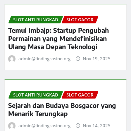
SLOT ANTI RUNGKAD
SLOT GACOR
Temui Imbajp: Startup Pengubah
Permainan yang Mendefinisikan
Ulang Masa Depan Teknologi
admin@findingcasino.org
Nov 19, 2025
SLOT ANTI RUNGKAD
SLOT GACOR
Sejarah dan Budaya Bosgacor yang
Menarik Terungkap
admin@findingcasino.org
Nov 14, 2025