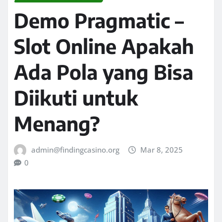
Demo Pragmatic –
Slot Online Apakah
Ada Pola yang Bisa
Diikuti untuk
Menang?
admin@findingcasino.org
Mar 8, 2025
0