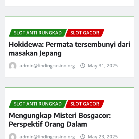
SLOT ANTI RUNGKAD
SLOT GACOR
Hokidewa: Permata tersembunyi dari
masakan Jepang
admin@findingcasino.org
May 31, 2025
SLOT ANTI RUNGKAD
SLOT GACOR
Mengungkap Misteri Bosgacor:
Perspektif Orang Dalam
admin@findingcasino.org
May 23, 2025