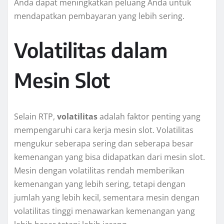
Anda dapat meningkatkan peluang Anda untuk
mendapatkan pembayaran yang lebih sering.
Volatilitas dalam
Mesin Slot
Selain RTP,
volatilitas
adalah faktor penting yang
mempengaruhi cara kerja mesin slot. Volatilitas
mengukur seberapa sering dan seberapa besar
kemenangan yang bisa didapatkan dari mesin slot.
Mesin dengan volatilitas rendah memberikan
kemenangan yang lebih sering, tetapi dengan
jumlah yang lebih kecil, sementara mesin dengan
volatilitas tinggi menawarkan kemenangan yang