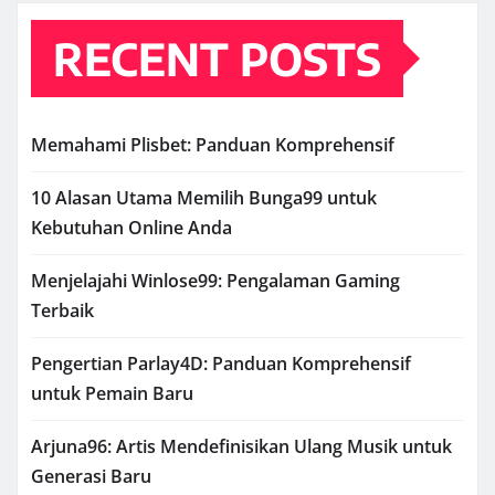
RECENT POSTS
Memahami Plisbet: Panduan Komprehensif
10 Alasan Utama Memilih Bunga99 untuk
Kebutuhan Online Anda
Menjelajahi Winlose99: Pengalaman Gaming
Terbaik
Pengertian Parlay4D: Panduan Komprehensif
untuk Pemain Baru
Arjuna96: Artis Mendefinisikan Ulang Musik untuk
Generasi Baru