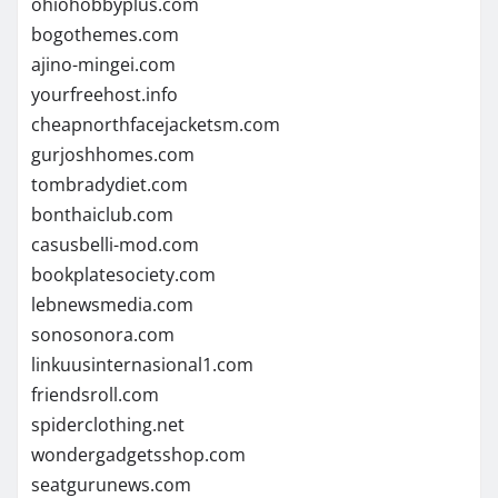
ohiohobbyplus.com
bogothemes.com
ajino-mingei.com
yourfreehost.info
cheapnorthfacejacketsm.com
gurjoshhomes.com
tombradydiet.com
bonthaiclub.com
casusbelli-mod.com
bookplatesociety.com
lebnewsmedia.com
sonosonora.com
linkuusinternasional1.com
friendsroll.com
spiderclothing.net
wondergadgetsshop.com
seatgurunews.com