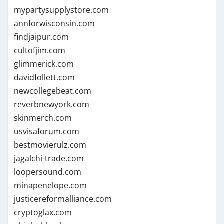
mypartysupplystore.com
annforwisconsin.com
findjaipur.com
cultofjim.com
glimmerick.com
davidfollett.com
newcollegebeat.com
reverbnewyork.com
skinmerch.com
usvisaforum.com
bestmovierulz.com
jagalchi-trade.com
loopersound.com
minapenelope.com
justicereformalliance.com
cryptoglax.com