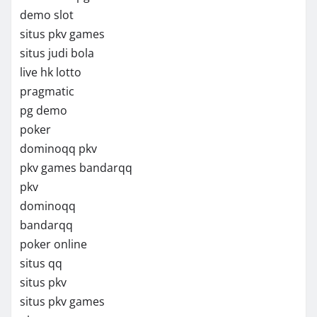
demo slot
situs pkv games
situs judi bola
live hk lotto
pragmatic
pg demo
poker
dominoqq pkv
pkv games bandarqq
pkv
dominoqq
bandarqq
poker online
situs qq
situs pkv
situs pkv games