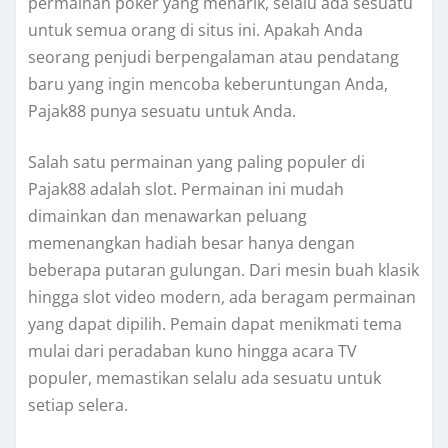
permainan poker yang menarik, selalu ada sesuatu
untuk semua orang di situs ini. Apakah Anda
seorang penjudi berpengalaman atau pendatang
baru yang ingin mencoba keberuntungan Anda,
Pajak88 punya sesuatu untuk Anda.
Salah satu permainan yang paling populer di
Pajak88 adalah slot. Permainan ini mudah
dimainkan dan menawarkan peluang
memenangkan hadiah besar hanya dengan
beberapa putaran gulungan. Dari mesin buah klasik
hingga slot video modern, ada beragam permainan
yang dapat dipilih. Pemain dapat menikmati tema
mulai dari peradaban kuno hingga acara TV
populer, memastikan selalu ada sesuatu untuk
setiap selera.