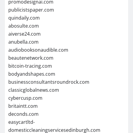
promodesignai.com
publicistspaper.com
quindaily.com
abosulte.com
aiverse24.com
anubella.com
audiobooksonaudible.com
beautenetwork.com
bitcoin-tracing.com
bodyandshapes.com
businessconsultantsroundrock.com
classicglobalnews.com
cybercusp.com
britaintt.com
deconds.com
easycartltd-
domesticcleaningservicesedinburgh.com