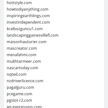
hottstyle.com
howtodiyanything.com
inspiringearthlings.com
investindependent.com
kralbozguncu1.com
landscapinggainesvillefl.com
maisonhauturier.com
mascreator.com
menafahmi.com
mukhtarmeer.com
nascartoday.com
nqted.com
nzdriverlicence.com
pagalguru.com
pcegame.com
pgslot-r2.com
ws-expression.com