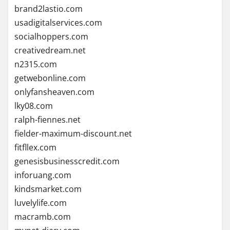
brand2lastio.com
usadigitalservices.com
socialhoppers.com
creativedream.net
n2315.com
getwebonline.com
onlyfansheaven.com
lky08.com
ralph-fiennes.net
fielder-maximum-discount.net
fitfllex.com
genesisbusinesscredit.com
inforuang.com
kindsmarket.com
luvelylife.com
macramb.com