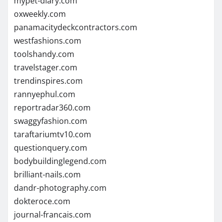
mypet-diary.com
oxweekly.com
panamacitydeckcontractors.com
westfashions.com
toolshandy.com
travelstager.com
trendinspires.com
rannyephul.com
reportradar360.com
swaggyfashion.com
taraftariumtv10.com
questionquery.com
bodybuildinglegend.com
brilliant-nails.com
dandr-photography.com
dokteroce.com
journal-francais.com