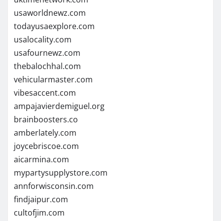
usaworldnewz.com
todayusaexplore.com
usalocality.com
usafournewz.com
thebalochhal.com
vehicularmaster.com
vibesaccent.com
ampajavierdemiguel.org
brainboosters.co
amberlately.com
joycebriscoe.com
aicarmina.com
mypartysupplystore.com
annforwisconsin.com
findjaipur.com
cultofjim.com