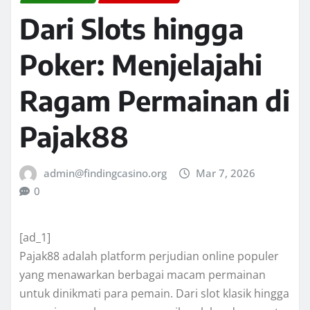
Dari Slots hingga
Poker: Menjelajahi
Ragam Permainan di
Pajak88
admin@findingcasino.org
Mar 7, 2026
0
[ad_1]
Pajak88 adalah platform perjudian online populer
yang menawarkan berbagai macam permainan
untuk dinikmati para pemain. Dari slot klasik hingga