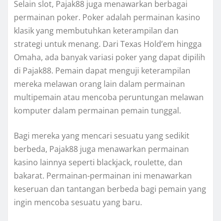
Selain slot, Pajak88 juga menawarkan berbagai
permainan poker. Poker adalah permainan kasino
klasik yang membutuhkan keterampilan dan
strategi untuk menang. Dari Texas Hold’em hingga
Omaha, ada banyak variasi poker yang dapat dipilih
di Pajak88. Pemain dapat menguji keterampilan
mereka melawan orang lain dalam permainan
multipemain atau mencoba peruntungan melawan
komputer dalam permainan pemain tunggal.
Bagi mereka yang mencari sesuatu yang sedikit
berbeda, Pajak88 juga menawarkan permainan
kasino lainnya seperti blackjack, roulette, dan
bakarat. Permainan-permainan ini menawarkan
keseruan dan tantangan berbeda bagi pemain yang
ingin mencoba sesuatu yang baru.