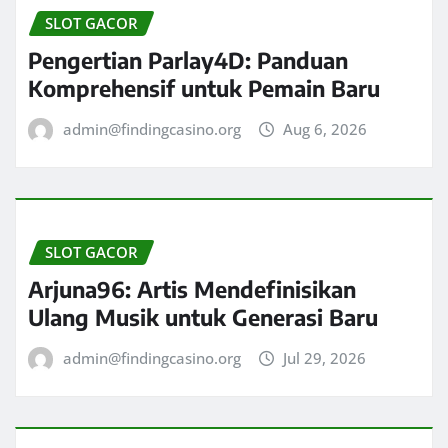
SLOT GACOR
Pengertian Parlay4D: Panduan
Komprehensif untuk Pemain Baru
admin@findingcasino.org
Aug 6, 2026
SLOT GACOR
Arjuna96: Artis Mendefinisikan
Ulang Musik untuk Generasi Baru
admin@findingcasino.org
Jul 29, 2026