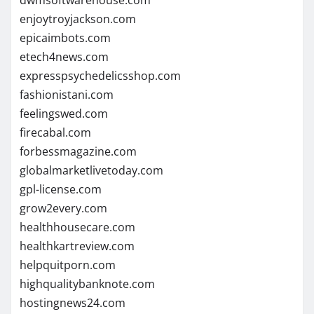
dwmsoftwarehouse.com
enjoytroyjackson.com
epicaimbots.com
etech4news.com
expresspsychedelicsshop.com
fashionistani.com
feelingswed.com
firecabal.com
forbessmagazine.com
globalmarketlivetoday.com
gpl-license.com
grow2every.com
healthhousecare.com
healthkartreview.com
helpquitporn.com
highqualitybanknote.com
hostingnews24.com