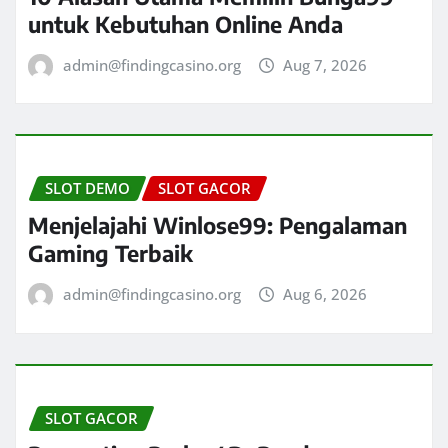
untuk Kebutuhan Online Anda
admin@findingcasino.org
Aug 7, 2026
SLOT DEMO
SLOT GACOR
Menjelajahi Winlose99: Pengalaman
Gaming Terbaik
admin@findingcasino.org
Aug 6, 2026
SLOT GACOR