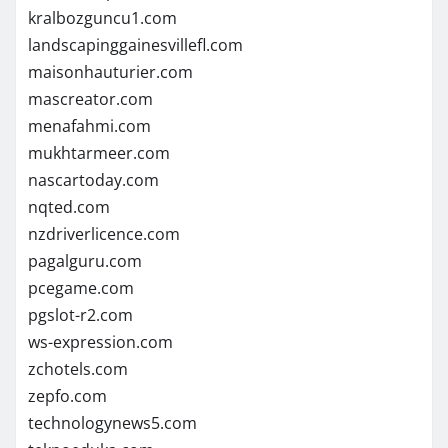
kralbozguncu1.com
landscapinggainesvillefl.com
maisonhauturier.com
mascreator.com
menafahmi.com
mukhtarmeer.com
nascartoday.com
nqted.com
nzdriverlicence.com
pagalguru.com
pcegame.com
pgslot-r2.com
ws-expression.com
zchotels.com
zepfo.com
technologynews5.com