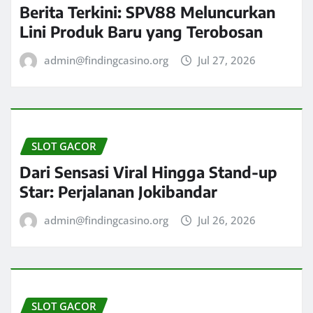
Berita Terkini: SPV88 Meluncurkan
Lini Produk Baru yang Terobosan
admin@findingcasino.org
Jul 27, 2026
SLOT GACOR
Dari Sensasi Viral Hingga Stand-up
Star: Perjalanan Jokibandar
admin@findingcasino.org
Jul 26, 2026
SLOT GACOR