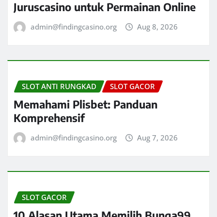
Juruscasino untuk Permainan Online
admin@findingcasino.org
Aug 8, 2026
SLOT ANTI RUNGKAD
SLOT GACOR
Memahami Plisbet: Panduan
Komprehensif
admin@findingcasino.org
Aug 7, 2026
SLOT GACOR
10 Alasan Utama Memilih Bunga99