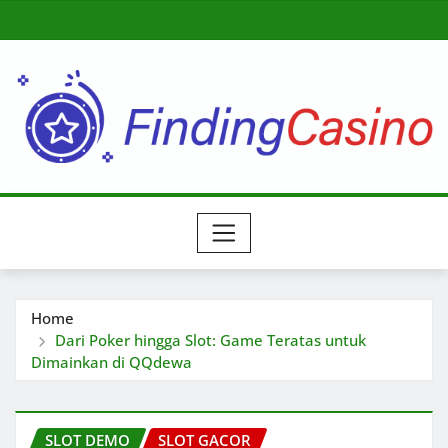
Skip
to
content
Home
Dari Poker hingga Slot: Game Teratas untuk
Dimainkan di QQdewa
SLOT DEMO
SLOT GACOR