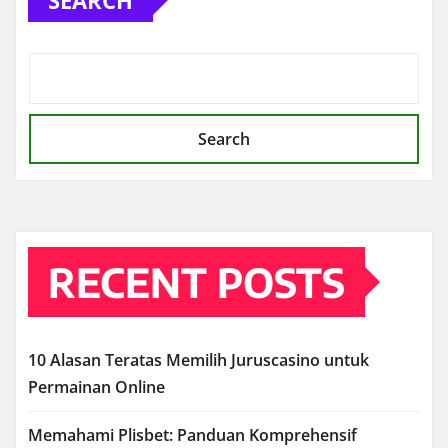
Search
RECENT POSTS
10 Alasan Teratas Memilih Juruscasino untuk
Permainan Online
Memahami Plisbet: Panduan Komprehensif