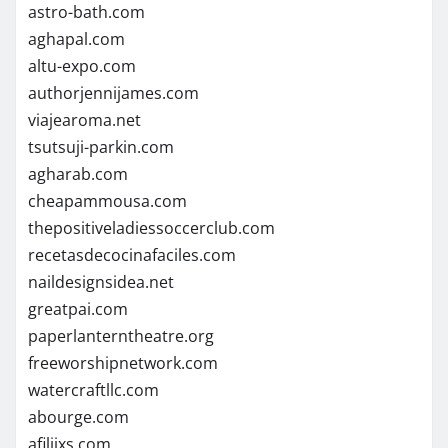
astro-bath.com
aghapal.com
altu-expo.com
authorjennijames.com
viajearoma.net
tsutsuji-parkin.com
agharab.com
cheapammousa.com
thepositiveladiessoccerclub.com
recetasdecocinafaciles.com
naildesignsidea.net
greatpai.com
paperlanterntheatre.org
freeworshipnetwork.com
watercraftllc.com
abourge.com
afiliixs.com