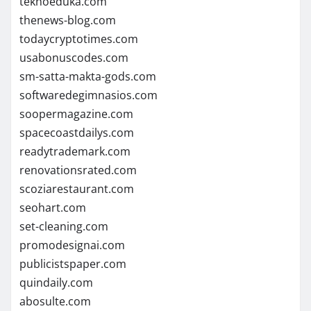
teknoeduka.com
thenews-blog.com
todaycryptotimes.com
usabonuscodes.com
sm-satta-makta-gods.com
softwaredegimnasios.com
soopermagazine.com
spacecoastdailys.com
readytrademark.com
renovationsrated.com
scoziarestaurant.com
seohart.com
set-cleaning.com
promodesignai.com
publicistspaper.com
quindaily.com
abosulte.com