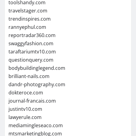
toolshandy.com
travelstager.com
trendinspires.com
rannyephul.com
reportradar360.com
swaggyfashion.com
taraftariumtv10.com
questionquery.com
bodybuildinglegend.com
brilliant-nails.com
dandr-photography.com
dokteroce.com
journal-francais.com
justintv10.com
lawyerule.com
mediamingleseaco.com
mtsmarketingblog.com