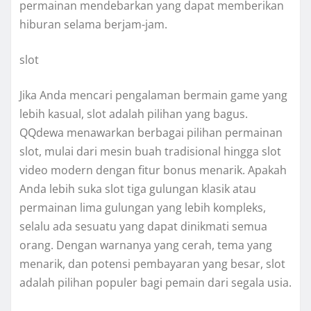
permainan mendebarkan yang dapat memberikan
hiburan selama berjam-jam.
slot
Jika Anda mencari pengalaman bermain game yang
lebih kasual, slot adalah pilihan yang bagus.
QQdewa menawarkan berbagai pilihan permainan
slot, mulai dari mesin buah tradisional hingga slot
video modern dengan fitur bonus menarik. Apakah
Anda lebih suka slot tiga gulungan klasik atau
permainan lima gulungan yang lebih kompleks,
selalu ada sesuatu yang dapat dinikmati semua
orang. Dengan warnanya yang cerah, tema yang
menarik, dan potensi pembayaran yang besar, slot
adalah pilihan populer bagi pemain dari segala usia.