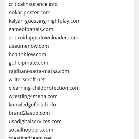
criticalinsurance.info
nokariposter.com
kalyan-guessing-nightplay.com
gameofpanels.com
androidappsdownloader.com
usetimenow.com
healthblow.com
gohelpmate.com
rajdhani-satta-matka.com
writerscraft.net
elearning-childprotection.com
wrestling4mena.com
knowledgeforall.info
brand2lastio.com
usadigitalservices.com
socialhoppers.com
creativedream.net