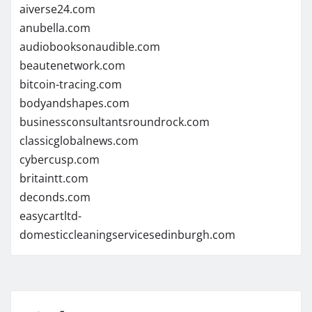
aiverse24.com
anubella.com
audiobooksonaudible.com
beautenetwork.com
bitcoin-tracing.com
bodyandshapes.com
businessconsultantsroundrock.com
classicglobalnews.com
cybercusp.com
britaintt.com
deconds.com
easycartltd-
domesticcleaningservicesedinburgh.com