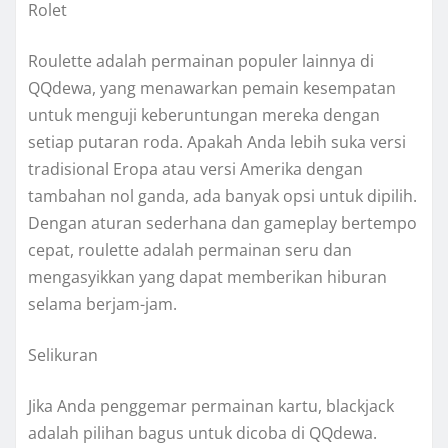
Rolet
Roulette adalah permainan populer lainnya di
QQdewa, yang menawarkan pemain kesempatan
untuk menguji keberuntungan mereka dengan
setiap putaran roda. Apakah Anda lebih suka versi
tradisional Eropa atau versi Amerika dengan
tambahan nol ganda, ada banyak opsi untuk dipilih.
Dengan aturan sederhana dan gameplay bertempo
cepat, roulette adalah permainan seru dan
mengasyikkan yang dapat memberikan hiburan
selama berjam-jam.
Selikuran
Jika Anda penggemar permainan kartu, blackjack
adalah pilihan bagus untuk dicoba di QQdewa.