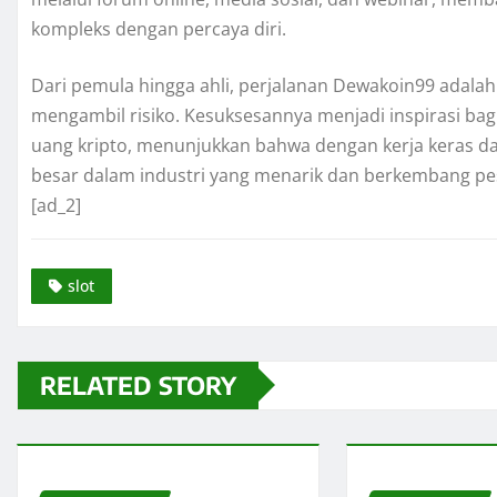
kompleks dengan percaya diri.
Dari pemula hingga ahli, perjalanan Dewakoin99 adala
mengambil risiko. Kesuksesannya menjadi inspirasi bagi
uang kripto, menunjukkan bahwa dengan kerja keras da
besar dalam industri yang menarik dan berkembang pes
[ad_2]
slot
RELATED STORY