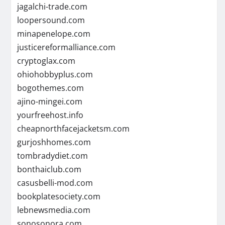
jagalchi-trade.com
loopersound.com
minapenelope.com
justicereformalliance.com
cryptoglax.com
ohiohobbyplus.com
bogothemes.com
ajino-mingei.com
yourfreehost.info
cheapnorthfacejacketsm.com
gurjoshhomes.com
tombradydiet.com
bonthaiclub.com
casusbelli-mod.com
bookplatesociety.com
lebnewsmedia.com
sonosonora.com