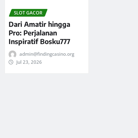
SLOT GACOR
Dari Amatir hingga
Pro: Perjalanan
Inspiratif Bosku777
admin@findingcasino.org
Jul 23, 2026