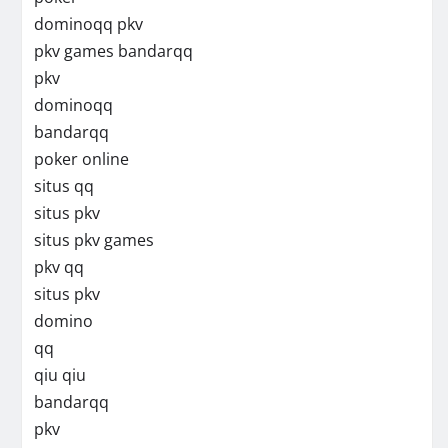
dominoqq pkv
pkv games bandarqq
pkv
dominoqq
bandarqq
poker online
situs qq
situs pkv
situs pkv games
pkv qq
situs pkv
domino
qq
qiu qiu
bandarqq
pkv