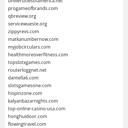
universitiesofamerica.net
progameofbrands.com
qbreview.org
servicewueste.org
zippyrevs.com
matkanumbernow.com
myjobcirculars.com
healthmoreoverfitness.com
topslotxgames.com
routerloggnet.net
dantella6.com
slotsgamesone.com
hispinzone.com
kalyanbazarnights.com
top-online-casino-usa.com
honghuidoor.com
flowingtravel.com