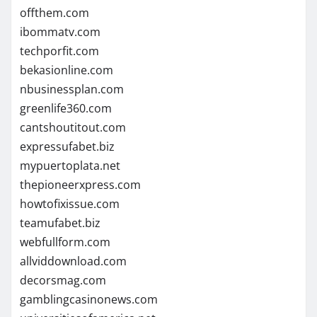
offthem.com
ibommatv.com
techporfit.com
bekasionline.com
nbusinessplan.com
greenlife360.com
cantshoutitout.com
expressufabet.biz
mypuertoplata.net
thepioneerxpress.com
howtofixissue.com
teamufabet.biz
webfullform.com
allviddownload.com
decorsmag.com
gamblingcasinonews.com