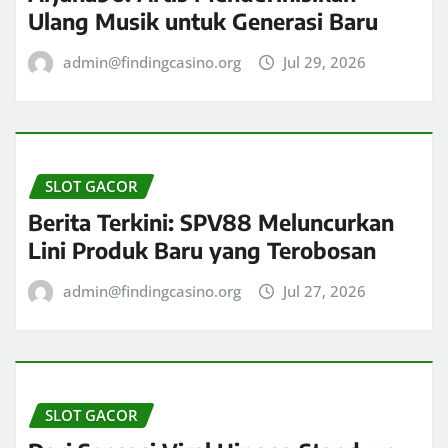
Ulang Musik untuk Generasi Baru
admin@findingcasino.org
Jul 29, 2026
SLOT GACOR
Berita Terkini: SPV88 Meluncurkan
Lini Produk Baru yang Terobosan
admin@findingcasino.org
Jul 27, 2026
SLOT GACOR