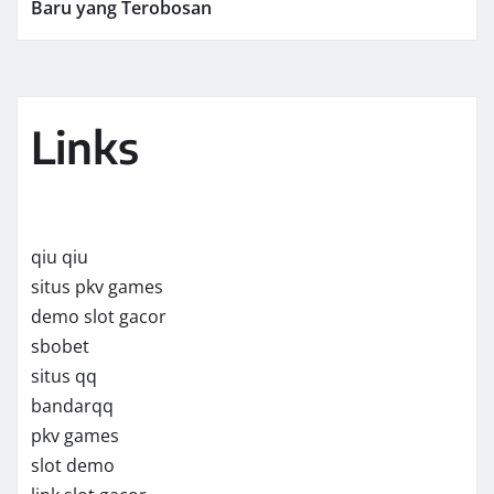
Baru yang Terobosan
Links
qiu qiu
situs pkv games
demo slot gacor
sbobet
situs qq
bandarqq
pkv games
slot demo