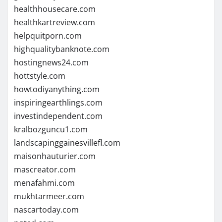
healthhousecare.com
healthkartreview.com
helpquitporn.com
highqualitybanknote.com
hostingnews24.com
hottstyle.com
howtodiyanything.com
inspiringearthlings.com
investindependent.com
kralbozguncu1.com
landscapinggainesvillefl.com
maisonhauturier.com
mascreator.com
menafahmi.com
mukhtarmeer.com
nascartoday.com