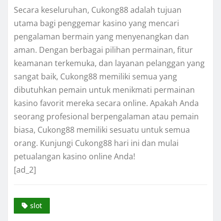
Secara keseluruhan, Cukong88 adalah tujuan
utama bagi penggemar kasino yang mencari
pengalaman bermain yang menyenangkan dan
aman. Dengan berbagai pilihan permainan, fitur
keamanan terkemuka, dan layanan pelanggan yang
sangat baik, Cukong88 memiliki semua yang
dibutuhkan pemain untuk menikmati permainan
kasino favorit mereka secara online. Apakah Anda
seorang profesional berpengalaman atau pemain
biasa, Cukong88 memiliki sesuatu untuk semua
orang. Kunjungi Cukong88 hari ini dan mulai
petualangan kasino online Anda!
[ad_2]
slot