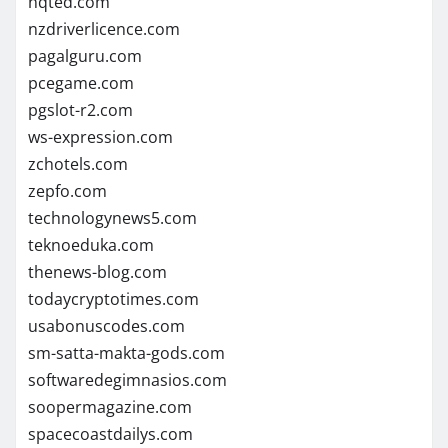
nqted.com
nzdriverlicence.com
pagalguru.com
pcegame.com
pgslot-r2.com
ws-expression.com
zchotels.com
zepfo.com
technologynews5.com
teknoeduka.com
thenews-blog.com
todaycryptotimes.com
usabonuscodes.com
sm-satta-makta-gods.com
softwaredegimnasios.com
soopermagazine.com
spacecoastdailys.com