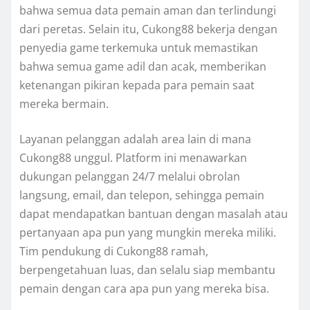
bahwa semua data pemain aman dan terlindungi
dari peretas. Selain itu, Cukong88 bekerja dengan
penyedia game terkemuka untuk memastikan
bahwa semua game adil dan acak, memberikan
ketenangan pikiran kepada para pemain saat
mereka bermain.
Layanan pelanggan adalah area lain di mana
Cukong88 unggul. Platform ini menawarkan
dukungan pelanggan 24/7 melalui obrolan
langsung, email, dan telepon, sehingga pemain
dapat mendapatkan bantuan dengan masalah atau
pertanyaan apa pun yang mungkin mereka miliki.
Tim pendukung di Cukong88 ramah,
berpengetahuan luas, dan selalu siap membantu
pemain dengan cara apa pun yang mereka bisa.