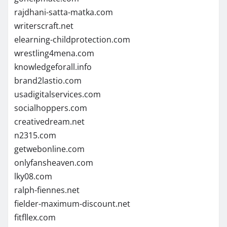
rajdhani-satta-matka.com
writerscraft.net
elearning-childprotection.com
wrestling4mena.com
knowledgeforall.info
brand2lastio.com
usadigitalservices.com
socialhoppers.com
creativedream.net
n2315.com
getwebonline.com
onlyfansheaven.com
lky08.com
ralph-fiennes.net
fielder-maximum-discount.net
fitfllex.com