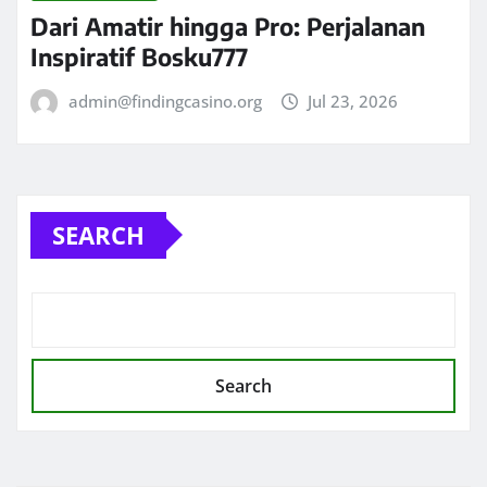
Dari Amatir hingga Pro: Perjalanan
Inspiratif Bosku777
admin@findingcasino.org
Jul 23, 2026
SEARCH
Search