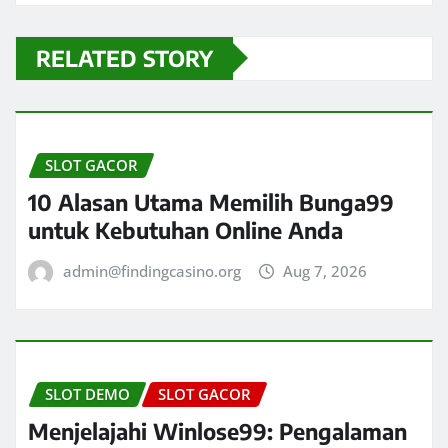
RELATED STORY
SLOT GACOR
10 Alasan Utama Memilih Bunga99
untuk Kebutuhan Online Anda
admin@findingcasino.org
Aug 7, 2026
SLOT DEMO
SLOT GACOR
Menjelajahi Winlose99: Pengalaman