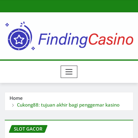
Skip
to
content
Home
Cukong88: tujuan akhir bagi penggemar kasino
SLOT GACOR