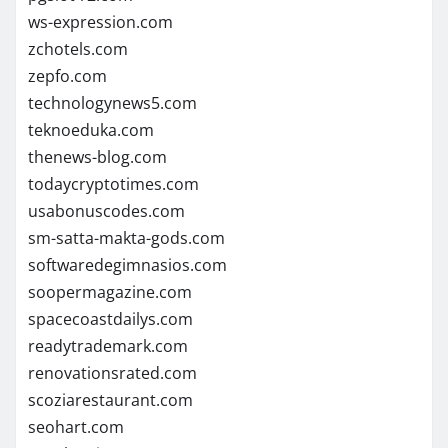
ws-expression.com
zchotels.com
zepfo.com
technologynews5.com
teknoeduka.com
thenews-blog.com
todaycryptotimes.com
usabonuscodes.com
sm-satta-makta-gods.com
softwaredegimnasios.com
soopermagazine.com
spacecoastdailys.com
readytrademark.com
renovationsrated.com
scoziarestaurant.com
seohart.com