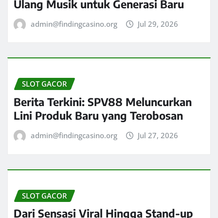
Ulang Musik untuk Generasi Baru
admin@findingcasino.org
Jul 29, 2026
SLOT GACOR
Berita Terkini: SPV88 Meluncurkan
Lini Produk Baru yang Terobosan
admin@findingcasino.org
Jul 27, 2026
SLOT GACOR
Dari Sensasi Viral Hingga Stand-up