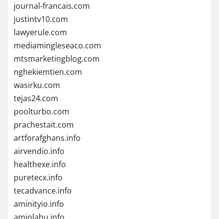
journal-francais.com
justintv10.com
lawyerule.com
mediamingleseaco.com
mtsmarketingblog.com
nghekiemtien.com
wasirku.com
tejas24.com
poolturbo.com
prachestait.com
artforafghans.info
airvendio.info
healthexe.info
puretecx.info
tecadvance.info
aminityio.info
amiolahu.info