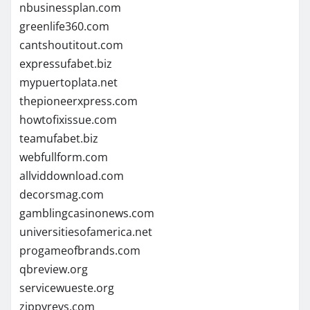
nbusinessplan.com
greenlife360.com
cantshoutitout.com
expressufabet.biz
mypuertoplata.net
thepioneerxpress.com
howtofixissue.com
teamufabet.biz
webfullform.com
allviddownload.com
decorsmag.com
gamblingcasinonews.com
universitiesofamerica.net
progameofbrands.com
qbreview.org
servicewueste.org
zippyrevs.com