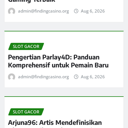
admin@findingcasino.org
Aug 6, 2026
SLOT GACOR
Pengertian Parlay4D: Panduan
Komprehensif untuk Pemain Baru
admin@findingcasino.org
Aug 6, 2026
SLOT GACOR
Arjuna96: Artis Mendefinisikan