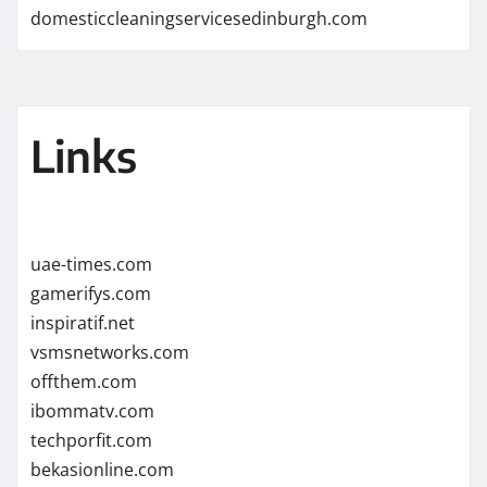
domesticcleaningservicesedinburgh.com
Links
uae-times.com
gamerifys.com
inspiratif.net
vsmsnetworks.com
offthem.com
ibommatv.com
techporfit.com
bekasionline.com