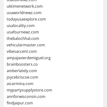
uktimenetwork.com
usaworldnewz.com
todayusaexplore.com
usalocality.com
usafournewz.com
thebalochhal.com
vehicularmaster.com
vibesaccent.com
ampajavierdemiguel.org
brainboosters.co
amberlately.com
joycebriscoe.com
aicarmina.com
mypartysupplystore.com
annforwisconsin.com
findjaipur.com