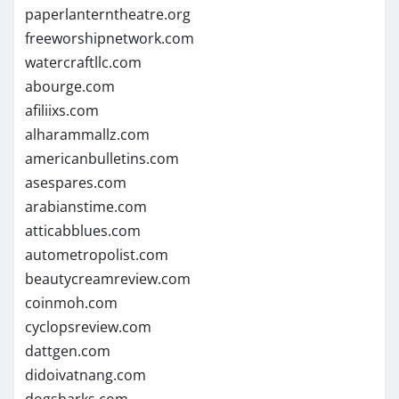
paperlanterntheatre.org
freeworshipnetwork.com
watercraftllc.com
abourge.com
afiliixs.com
alharammallz.com
americanbulletins.com
asespares.com
arabianstime.com
atticabblues.com
autometropolist.com
beautycreamreview.com
coinmoh.com
cyclopsreview.com
dattgen.com
didoivatnang.com