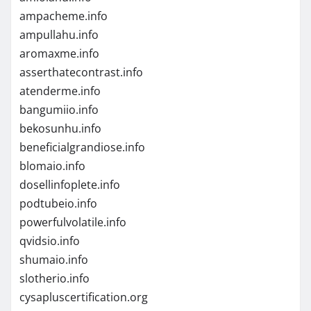
ampacheme.info
ampullahu.info
aromaxme.info
asserthatecontrast.info
atenderme.info
bangumiio.info
bekosunhu.info
beneficialgrandiose.info
blomaio.info
dosellinfoplete.info
podtubeio.info
powerfulvolatile.info
qvidsio.info
shumaio.info
slotherio.info
cysapluscertification.org