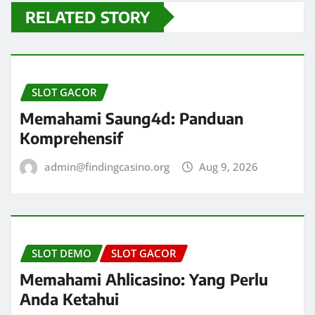
RELATED STORY
SLOT GACOR
Memahami Saung4d: Panduan
Komprehensif
admin@findingcasino.org
Aug 9, 2026
SLOT DEMO
SLOT GACOR
Memahami Ahlicasino: Yang Perlu
Anda Ketahui