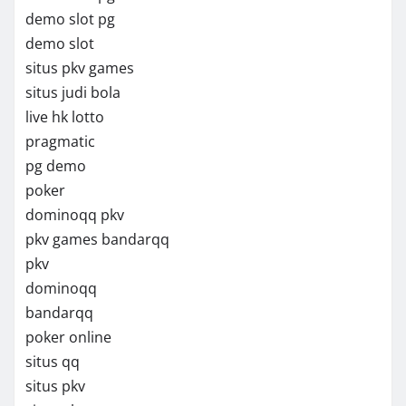
demo slot pg
demo slot
situs pkv games
situs judi bola
live hk lotto
pragmatic
pg demo
poker
dominoqq pkv
pkv games bandarqq
pkv
dominoqq
bandarqq
poker online
situs qq
situs pkv