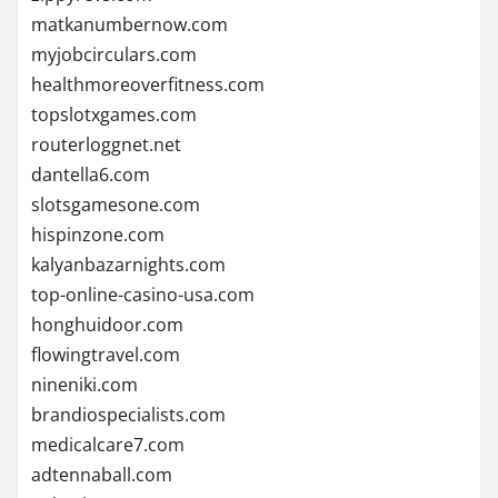
matkanumbernow.com
myjobcirculars.com
healthmoreoverfitness.com
topslotxgames.com
routerloggnet.net
dantella6.com
slotsgamesone.com
hispinzone.com
kalyanbazarnights.com
top-online-casino-usa.com
honghuidoor.com
flowingtravel.com
nineniki.com
brandiospecialists.com
medicalcare7.com
adtennaball.com