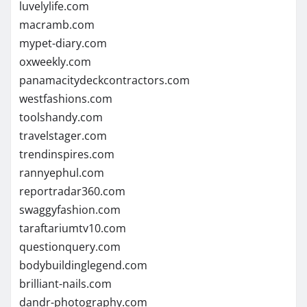
luvelylife.com
macramb.com
mypet-diary.com
oxweekly.com
panamacitydeckcontractors.com
westfashions.com
toolshandy.com
travelstager.com
trendinspires.com
rannyephul.com
reportradar360.com
swaggyfashion.com
taraftariumtv10.com
questionquery.com
bodybuildinglegend.com
brilliant-nails.com
dandr-photography.com