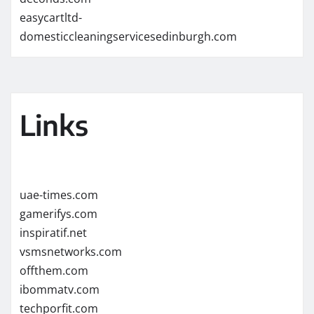
easycartltd-
domesticcleaningservicesedinburgh.com
Links
uae-times.com
gamerifys.com
inspiratif.net
vsmsnetworks.com
offthem.com
ibommatv.com
techporfit.com