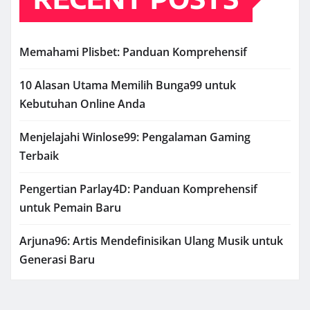
Memahami Plisbet: Panduan Komprehensif
10 Alasan Utama Memilih Bunga99 untuk
Kebutuhan Online Anda
Menjelajahi Winlose99: Pengalaman Gaming
Terbaik
Pengertian Parlay4D: Panduan Komprehensif
untuk Pemain Baru
Arjuna96: Artis Mendefinisikan Ulang Musik untuk
Generasi Baru