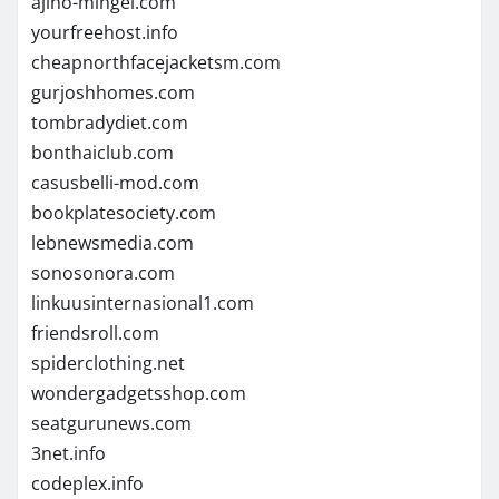
ajino-mingei.com
yourfreehost.info
cheapnorthfacejacketsm.com
gurjoshhomes.com
tombradydiet.com
bonthaiclub.com
casusbelli-mod.com
bookplatesociety.com
lebnewsmedia.com
sonosonora.com
linkuusinternasional1.com
friendsroll.com
spiderclothing.net
wondergadgetsshop.com
seatgurunews.com
3net.info
codeplex.info