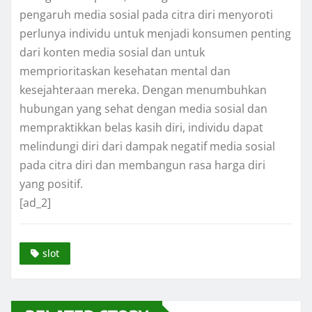
pengaruh media sosial pada citra diri menyoroti
perlunya individu untuk menjadi konsumen penting
dari konten media sosial dan untuk
memprioritaskan kesehatan mental dan
kesejahteraan mereka. Dengan menumbuhkan
hubungan yang sehat dengan media sosial dan
mempraktikkan belas kasih diri, individu dapat
melindungi diri dari dampak negatif media sosial
pada citra diri dan membangun rasa harga diri
yang positif.
[ad_2]
slot