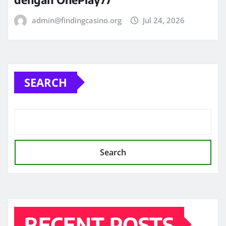
admin@findingcasino.org
Jul 24, 2026
SEARCH
Search
RECENT POSTS