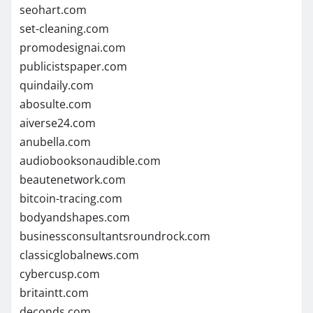
seohart.com
set-cleaning.com
promodesignai.com
publicistspaper.com
quindaily.com
abosulte.com
aiverse24.com
anubella.com
audiobooksonaudible.com
beautenetwork.com
bitcoin-tracing.com
bodyandshapes.com
businessconsultantsroundrock.com
classicglobalnews.com
cybercusp.com
britaintt.com
deconds.com