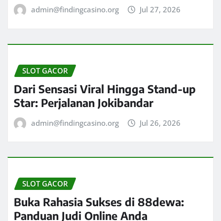
admin@findingcasino.org
Jul 27, 2026
SLOT GACOR
Dari Sensasi Viral Hingga Stand-up
Star: Perjalanan Jokibandar
admin@findingcasino.org
Jul 26, 2026
SLOT GACOR
Buka Rahasia Sukses di 88dewa:
Panduan Judi Online Anda