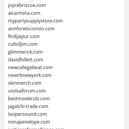
joycebriscoe.com
aicarmina.com
mypartysupplystore.com
annforwisconsin.com
findjaipur.com
cultofjim.com
glimmerick.com
davidfollett.com
newcollegebeat.com
reverbnewyork.com
skinmerch.com
usvisaforum.com
bestmovierulz.com
jagalchi-trade.com
loopersound.com
minapenelope.com