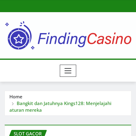
Skip
to
content
Home
Bangkit dan Jatuhnya Kings128: Menjelajahi
aturan mereka
SLOT GACOR