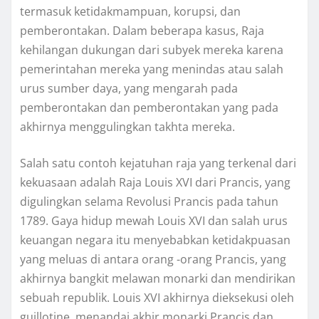
termasuk ketidakmampuan, korupsi, dan
pemberontakan. Dalam beberapa kasus, Raja
kehilangan dukungan dari subyek mereka karena
pemerintahan mereka yang menindas atau salah
urus sumber daya, yang mengarah pada
pemberontakan dan pemberontakan yang pada
akhirnya menggulingkan takhta mereka.
Salah satu contoh kejatuhan raja yang terkenal dari
kekuasaan adalah Raja Louis XVI dari Prancis, yang
digulingkan selama Revolusi Prancis pada tahun
1789. Gaya hidup mewah Louis XVI dan salah urus
keuangan negara itu menyebabkan ketidakpuasan
yang meluas di antara orang -orang Prancis, yang
akhirnya bangkit melawan monarki dan mendirikan
sebuah republik. Louis XVI akhirnya dieksekusi oleh
guillotine, menandai akhir monarki Prancis dan