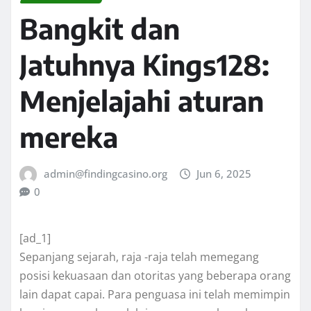
Bangkit dan
Jatuhnya Kings128:
Menjelajahi aturan
mereka
admin@findingcasino.org
Jun 6, 2025
0
[ad_1]
Sepanjang sejarah, raja -raja telah memegang
posisi kekuasaan dan otoritas yang beberapa orang
lain dapat capai. Para penguasa ini telah memimpin