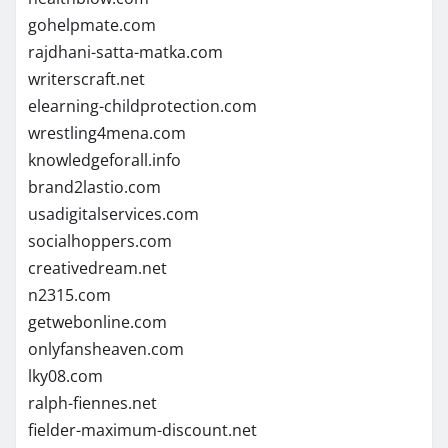
gohelpmate.com
rajdhani-satta-matka.com
writerscraft.net
elearning-childprotection.com
wrestling4mena.com
knowledgeforall.info
brand2lastio.com
usadigitalservices.com
socialhoppers.com
creativedream.net
n2315.com
getwebonline.com
onlyfansheaven.com
lky08.com
ralph-fiennes.net
fielder-maximum-discount.net