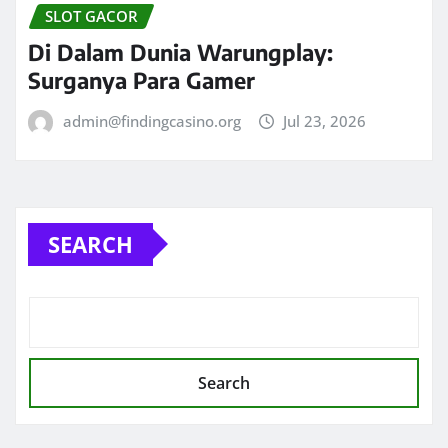
SLOT GACOR
Di Dalam Dunia Warungplay:
Surganya Para Gamer
admin@findingcasino.org
Jul 23, 2026
SEARCH
Search