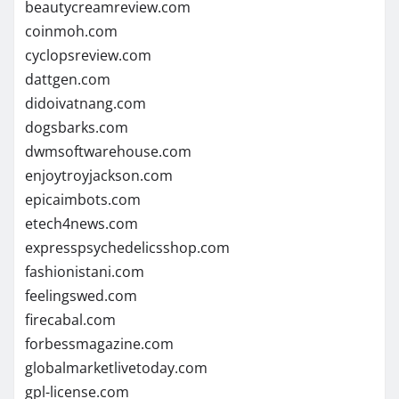
beautycreamreview.com
coinmoh.com
cyclopsreview.com
dattgen.com
didoivatnang.com
dogsbarks.com
dwmsoftwarehouse.com
enjoytroyjackson.com
epicaimbots.com
etech4news.com
expresspsychedelicsshop.com
fashionistani.com
feelingswed.com
firecabal.com
forbessmagazine.com
globalmarketlivetoday.com
gpl-license.com