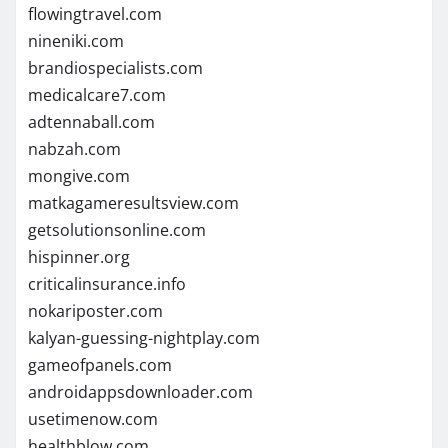
flowingtravel.com
nineniki.com
brandiospecialists.com
medicalcare7.com
adtennaball.com
nabzah.com
mongive.com
matkagameresultsview.com
getsolutionsonline.com
hispinner.org
criticalinsurance.info
nokariposter.com
kalyan-guessing-nightplay.com
gameofpanels.com
androidappsdownloader.com
usetimenow.com
healthblow.com